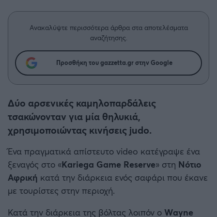
Η μητρότητα στον πάγκο
Δημήτρης Τσορμπατζόγλου
Συνεντεύξεις
Άρης
Μεγάλη μου Αγάπη
Ανακαλύψτε περισσότερα άρθρα στα αποτελέσματα
Μια Ιστορία από την Πόλη
αναζήτησης.
Λεβαδειακός
Προσθήκη του gazzetta.gr στην Google
ΟΦΗ
Βόλος
Δύο αρσενικές καμηλοπαρδάλεις
τσακώνονταν για μία θηλυκιά,
Ατρόμητος Αθηνών
χρησιμοποιώντας κινήσεις judo.
Κηφισιά
Ένα πραγματικά απίστευτο video κατέγραψε ένα
ξεναγός στο «
Kariega Game Reserve
» στη
Νότιο
Αστέρας Τρίπολης
Αφρική
κατά την διάρκεια ενός σαφάρι που έκανε
με τουρίστες στην περιοχή.
Παναιτωλικός
Κατά την διάρκεια της βόλτας λοιπόν ο
Wayne