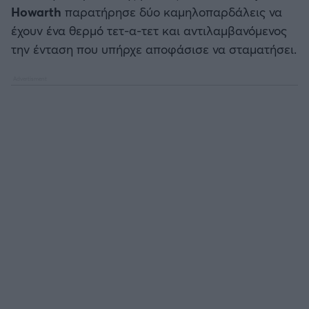
Καλαμάτα
Howarth
παρατήρησε δύο καμηλοπαρδάλεις να
έχουν ένα θερμό τετ-α-τετ και αντιλαμβανόμενος
Ηρακλής
την ένταση που υπήρχε αποφάσισε να σταματήσει.
Μπαρτσελόνα
Ρεάλ Μαδρίτης
Ατλέτικο Μαδρίτης
Μάντσεστερ Γιουνάιτεντ
Μάντσεστερ Σίτι
Λίβερπουλ
Τσέλσι