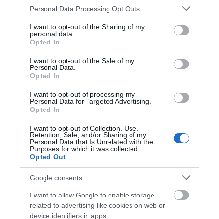
Please note that this website/app uses one or more Google
Personal Data Processing Opt Outs
services and may gather and store information including but
not limited to your visit or usage behaviour. You may click to
I want to opt-out of the Sharing of my
personal data.
grant or deny consent to Google and its third-party tags to
Opted In
use your data for below specified purposes in below Google
consent section.
I want to opt-out of the Sale of my
Personal Data.
Opted In
I want to opt-out of processing my
Personal Data for Targeted Advertising.
Opted In
ΔΙΑΒΑΣΕ ΑΚΟΜΗ:
I want to opt-out of Collection, Use,
Η στιγμή που ο Άλεκ Μπόλντουιν καταλαβαίνει οτι
Retention, Sale, and/or Sharing of my
Personal Data that Is Unrelated with the
σκότωσε την 42χρονη (vid)
Purposes for which it was collected.
Opted Out
Ειδικός εξηγεί πως το όπλο του Μπόλντουιν σκότωσε την
42χρονη: «Το περιβάλλον ευνοούσε τα λάθη» (vid)
Google consents
Σκορδά εναντίον Σρόιτερ για την «Αυτοψία»: «Πήγε να
I want to allow Google to enable storage
πάρει αποκλειστικό παράπλευρα» (vid)
related to advertising like cookies on web or
device identifiers in apps.