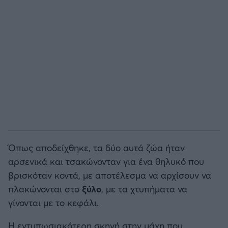
Άρσεναλ
Γιουβέντους
Μίλαν
Ίντερ
Μπάγερν Μονάχου
Όπως αποδείχθηκε, τα δύο αυτά ζώα ήταν
αρσενικά και τσακώνονταν για ένα θηλυκό που
Παρί Σεν Ζερμέν
βρισκόταν κοντά, με αποτέλεσμα να αρχίσουν να
πλακώνονται στο
ξύλο
, με τα χτυπήματα να
γίνονται με το κεφάλι.
Η εντυπωσιακότερη σκηνή στην μάχη που