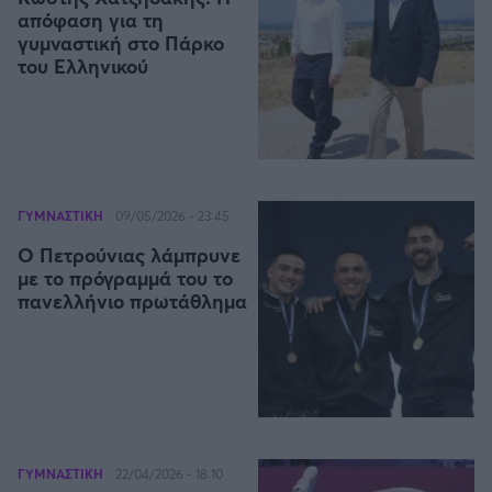
Η μητρότητα στον πάγκο
Δημήτρης Τσορμπατζόγλου
Συνεντεύξεις
απόφαση για τη
Άρης
γυμναστική στο Πάρκο
Μεγάλη μου Αγάπη
του Ελληνικού
Μια Ιστορία από την Πόλη
Λεβαδειακός
ΟΦΗ
Βόλος
ΓΥΜΝΑΣΤΙΚΗ
09/05/2026 - 23:45
Ο Πετρούνιας λάμπρυνε
Ατρόμητος Αθηνών
με το πρόγραμμά του το
πανελλήνιο πρωτάθλημα
Κηφισιά
Αστέρας Τρίπολης
Παναιτωλικός
ΓΥΜΝΑΣΤΙΚΗ
22/04/2026 - 18:10