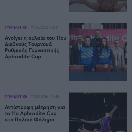
ΓΥΜΝΑΣΤΙΚΗ
19/03/2026 - 21:17
Ανοίγει η αυλαία του 11ου
Διεθνούς Τουρνουά
Ρυθμικής Γυμναστικής
Aphrodite Cup
ΓΥΜΝΑΣΤΙΚΗ
17/03/2026 - 17:45
Αντίστροφη μέτρηση για
το 11ο Aphrodite Cup
στο Παλαιό Φάληρο