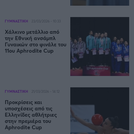
ΓΥΜΝΑΣΤΙΚΗ
23/03/2026 - 10:33
Χάλκινο μετάλλιο από
την Εθνική ανσάμπλ
Γυναικών στο φινάλε του
11ου Aphrodite Cup
ΓΥΜΝΑΣΤΙΚΗ
21/03/2026 - 14:12
Προκρίσεις και
υποσχέσεις από τις
Ελληνίδες αθλήτριες
στην πρεμιέρα του
Aphrodite Cup