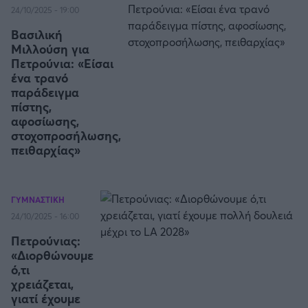
24/10/2025 - 19:00
Βασιλική
Μιλλούση για
Πετρούνια: «Είσαι
ένα τρανό
παράδειγμα
πίστης,
αφοσίωσης,
στοχοπροσήλωσης,
πειθαρχίας»
ΓΥΜΝΑΣΤΙΚΗ
24/10/2025 - 16:00
Πετρούνιας:
«Διορθώνουμε
ό,τι
χρειάζεται,
γιατί έχουμε