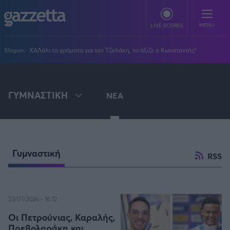
Παράκαμψη προς το κυρίως περιεχόμενο
MENU
LIVE SCORES
Slogun:
ΧΑΛάλι τα χρήματα για τον Τζολάκη, το άξιζε ο Κωνσταντής!
ΠΟΔΟΣΦΑΙΡΟ
Stoiximan Super League
ΓΥΜΝΑΣΤΙΚΗ
NEA
ΜΠΑΣΚΕΤ
Super League 2
Stoiximan GBL
Όλες οι διοργανώσεις
ΒΟΛΕΪ
Champions League
EuroLeague
Novibet Volley League
ΑΛΛΑ ΣΠΟΡ
Europa League
Champions League
Volley League Γυναικών
Γυμναστική
RSS
Τένις
PLUS
Conference League
NBA
Pre League
Χάντμπολ
Πολιτική
Κύπελλο Ελλάδας
Εθνική Μπάσκετ
BLOGGERS
Κύπελλο Ανδρών
Πόλο
Κοινωνία
Premier League
Elite League
Νίκος Αθανασίου
23/07/2026 - 16:12
GMOTION
Κύπελλο Γυναικών
Διεθνή
Στίβος
La Liga
Δημήτρης Βέργος
Α1 Γυναικών
Oι Πετρούνιας, Καραλής,
GMotion F1
Champions League
Viral
ΠΡΩΤΟΣΕΛΙΔΑ
Γυμναστική
Serie A
Βασίλης Βλαχόπουλος
Πρεβολαράκη και
Κύπελλο Ελλάδος