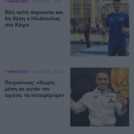
ΓΥΜΝΑΣΤΙΚΗ
06/04/2026 - 22:15
Νέα καλή παρουσία και
Άρσεναλ
6η θέση ο Ηλιόπουλος
στο Κάιρο
Γιουβέντους
Μίλαν
Ίντερ
ΓΥΜΝΑΣΤΙΚΗ
05/04/2026 - 18:43
Μπάγερν Μονάχου
Πετρούνιας: «Χωρίς
μέση σε αυτόν τον
αγώνα, τα καταφέραμε»
Παρί Σεν Ζερμέν