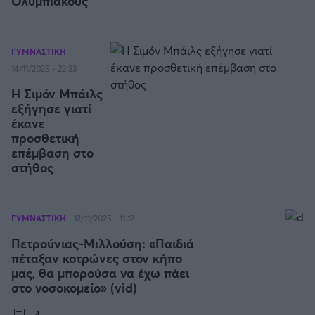
Ολυμπιακούς
ΓΥΜΝΑΣΤΙΚΗ
14/11/2025 - 22:33
H Σιμόν Μπάιλς
εξήγησε γιατί
έκανε
προσθετική
επέμβαση στο
στήθος
ΓΥΜΝΑΣΤΙΚΗ
12/11/2025 - 11:12
Πετρούνιας-Μιλλούση: «Παιδιά
πέταξαν κοτρώνες στον κήπο
μας, θα μπορούσα να έχω πάει
στο νοσοκομείο» (vid)
4