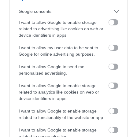
Google consents
I want to allow Google to enable storage
View this post on Instagram
related to advertising like cookies on web or
device identifiers in apps.
I want to allow my user data to be sent to
Google for online advertising purposes.
I want to allow Google to send me
personalized advertising.
I want to allow Google to enable storage
related to analytics like cookies on web or
A post shared by Kelly Loufaki (@kelly_loufaki)
device identifiers in apps.
Για τους περισσότερους ανθρώπους ο κόσμος της
I want to allow Google to enable storage
related to functionality of the website or app.
αναπηρίας είναι άγνωστος, τι σημαίνει «γυναίκα
με αναπηρία» στην Ελλάδα του 2022;
«
Στην
I want to allow Google to enable storage
Ελλάδα του 2022 πολλά πράγματα είναι ακόμα
related to personalization.