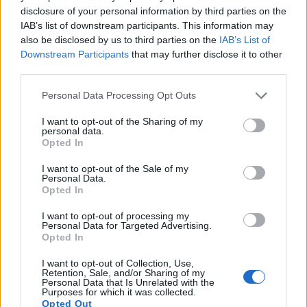
πρώτη φορά που Ελληνίδα ξιφομάχος με αμαξίδιο
disclosure of your personal information by third parties on the
συμμετέχει στο μεγαλύτερο αθλητικό γεγονός του
IAB’s list of downstream participants. This information may
also be disclosed by us to third parties on the
IAB’s List of
πλανήτη. Στην κορυφαία στιγμή της καριέρα της,
Downstream Participants
that may further disclose it to other
όπως την προσδιορίζει.
«Όταν ξεκίνησα την
third parties.
ξιφασκία, εκείνο το διάστημα ακριβώς είχε
Please note that this website/app uses one or more Google
Personal Data Processing Opt Outs
ξεκινήσει η πρόκριση για το Ρίο 2016.Ήταν για
services and may gather and store information including but
μένα ένα αφάνταστο όνειρο. Όμως με πολλές
not limited to your visit or usage behaviour. You may click to
I want to opt-out of the Sharing of my
personal data.
προπονήσεις, πολλούς αγώνες και δουλειά με τον
grant or deny consent to Google and its third-party tags to
Opted In
use your data for below specified purposes in below Google
εαυτό μου, το όνειρο έγινε πραγματικότητα».
consent section.
I want to opt-out of the Sale of my
Personal Data.
Opted In
I want to opt-out of processing my
Personal Data for Targeted Advertising.
Opted In
I want to opt-out of Collection, Use,
Retention, Sale, and/or Sharing of my
Personal Data that Is Unrelated with the
Purposes for which it was collected.
Opted Out