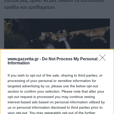
εαυτού μας, αρκεί να μας δοθούν τα κατάλληλα
εφόδια και ερεθίσματα».
www.gazzetta.gr -
Do Not Process My Personal
Information
If you wish to opt-out of the sale, sharing to third parties, or
processing of your personal or sensitive information for
targeted advertising by us, please use the below opt-out
section to confirm your selection. Please note that after your
Από ένα παιχνίδι της μοίρας λοιπόν, η Κέλλυ
opt-out request is processed you may continue seeing
interest-based ads based on personal information utilized by
έφτασε ως το Ρίο το 2016. Στην πρώτη της
us or personal information disclosed to third parties prior to
συμμετοχή σε Παραολυμπιακούς Αγώνες. Στην
your opt-out. You may separately opt-out of the further