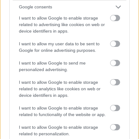
τελικός και αυτό έγινε και με τις Ελβετίδες. Και
Google consents
στα δύο παιχνίδια είχαμε την ίδια αντιμετώπιση
I want to allow Google to enable storage
και ήρθαν δύο σχετικά άνετες νίκες».
related to advertising like cookies on web or
device identifiers in apps.
Ξεπερνώντας και το εμπόδιο της Πφέφινγκερ ο
Ολυμπιακός φτάνει στα ημιτελικά, εκεί όπου ο
I want to allow my user data to be sent to
αντίπαλος ήταν η Κράσνονταρ. Μια ομάδα από
Google for online advertising purposes.
την Ρωσία που ως χώρα είναι πολλά επίπεδα
I want to allow Google to send me
πάνω από την Ελλάδα, ωστόσο και πάλι
personalized advertising.
καταφέρατε να προκριθείτε και με δύο νίκες.
I want to allow Google to enable storage
«Η αλήθεια είναι πως ξέρουμε όλοι το επίπεδο της
related to analytics like cookies on web or
device identifiers in apps.
Ρωσίας στο βόλεϊ. Όλες οι ομάδες είναι δυνατές με
έμπειρες παίκτριες και κυρίως παίζουν σε ένα
I want to allow Google to enable storage
πρωτάθλημα που κάθε αγώνας είναι ντέρμπι, σε
related to functionality of the website or app.
αντίθεση με εμάς εκείνα τα χρόνια που στο
I want to allow Google to enable storage
πρωτάθλημα ήταν ελάχιστα τα δύσκολα παιχνίδια.
related to personalization.