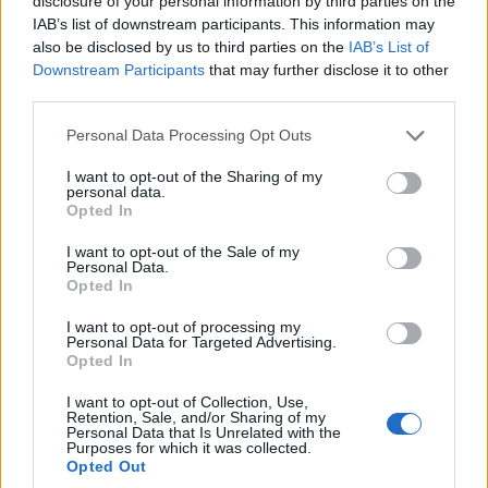
disclosure of your personal information by third parties on the
IAB’s list of downstream participants. This information may
also be disclosed by us to third parties on the
IAB’s List of
Downstream Participants
that may further disclose it to other
third parties.
Please note that this website/app uses one or more Google
Personal Data Processing Opt Outs
services and may gather and store information including but
Η δυσκολία με την Ταργκοβίστε σας έκανε να
not limited to your visit or usage behaviour. You may click to
I want to opt-out of the Sharing of my
είσαστε πιο δυνατές από το ξεκίνημα με την
personal data.
grant or deny consent to Google and its third-party tags to
Opted In
Πφέφινγκεν; Γιατί με τις Ελβετίδες δεν φάνηκε να
use your data for below specified purposes in below Google
αντιμετωπίζετε κάποιο πρόβλημα.
consent section.
I want to opt-out of the Sale of my
Personal Data.
Opted In
«Είχαμε περάσει το πρώτο δύσκολο ματς με την
Ταργκοβίστε και δεν θέλαμε να γίνει το ίδιο. Η
I want to opt-out of processing my
Personal Data for Targeted Advertising.
Πφέφινγκεν ήταν μια ομάδα που αντιμετωπίσαμε
Opted In
αρκετά εύκολα, αλλά την αντιμετωπίσαμε σοβαρά
I want to opt-out of Collection, Use,
και γιαυτό ήρθαν οι εύκολες νίκες. Είχαμε πάθος
Retention, Sale, and/or Sharing of my
Personal Data that Is Unrelated with the
για να φτάσουμε ως το τέλος και να πάρουμε την
Purposes for which it was collected.
Opted Out
κούπα. Διψάγαμε όλες και κάθε ματς ήταν ένας