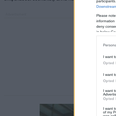
participants
Downstream 
Please note
information 
deny consent
in below Go
Persona
I want t
Opted 
I want t
Opted 
I want 
Advertis
Opted 
I want t
of my P
was col