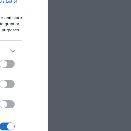
B’s List of
er and store
to grant or
ed purposes