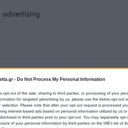
ζόν 2021-22 στην Εθνική Ομάδα Κορασίδων Α', όπου η 
 μετάλλιο στο Montceau-les-Mines της Γαλλίας!
tta.gr -
Do Not Process My Personal Information
έμβρη του 2025
φοιτά στο
Εθνικό Μετσόβειο Πολυτεχ
to opt-out of the sale, sharing to third parties, or processing of your per
ην Αθήνα, πετυχαίνει πλέον νέες διακρίσεις τόσο με τ
formation for targeted advertising by us, please use the below opt-out s
r selection. Please note that after your opt-out request is processed y
οσωπεί ανελλιπώς από την ηλικία των 15 ετών!
eing interest-based ads based on personal information utilized by us or
disclosed to third parties prior to your opt-out. You may separately opt-
ες της και για το απαιτητικό «μονοπάτι» του πρωταθλ
losure of your personal information by third parties on the IAB’s list of