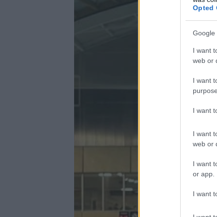
Opted 
Google 
I want t
web or d
I want t
purpose
I want 
I want t
web or d
I want t
or app.
I want t
I want t