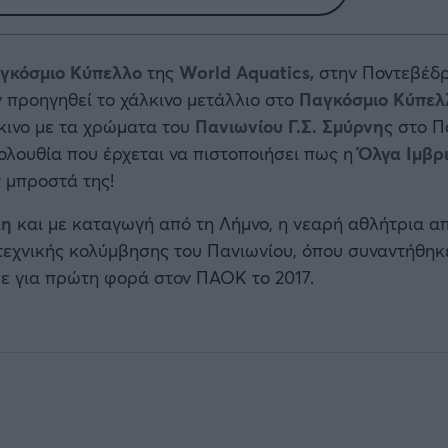
γκόσμιο Κύπελλο
της
World Aquatics,
στην Ποντεβέδρ
ν προηγηθεί το χάλκινο μετάλλιο στο
Παγκόσμιο Κύπελ
λκινο με τα χρώματα του
Πανιωνίου Γ.Σ. Σμύρνη
ς στο Π
λουθία που έρχεται να πιστοποιήσει πως η
Όλγα Ιμβρ
ν μπροστά της!
κη
και με καταγωγή από τη Λήμνο, η νεαρή αθλήτρια α
εχνικής κολύμβησης του Πανιωνίου, όπου συναντήθηκε
ε για πρώτη φορά στον ΠΑΟΚ το 2017.