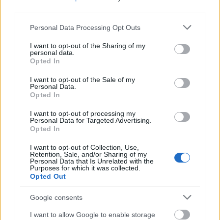
third parties.
Please note that this website/app uses one or more Google
Personal Data Processing Opt Outs
services and may gather and store information including but
not limited to your visit or usage behaviour. You may click to
I want to opt-out of the Sharing of my
personal data.
grant or deny consent to Google and its third-party tags to
Opted In
use your data for below specified purposes in below Google
consent section.
I want to opt-out of the Sale of my
Και όλα αυτά ενώ διανύει περίοδο εγκυμοσύνης,
Personal Data.
κάτι που φυσικά δεν την εμποδίζει να παραμένει
Opted In
κοντά στο άθλημα που λατρεύει και να συνεχίζει
I want to opt-out of processing my
Personal Data for Targeted Advertising.
να μοιράζεται την αγάπη της για το ποδόσφαιρο με
Opted In
τον κόσμο.
I want to opt-out of Collection, Use,
Retention, Sale, and/or Sharing of my
Personal Data that Is Unrelated with the
Purposes for which it was collected.
Opted Out
Google consents
I want to allow Google to enable storage