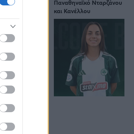
Παναθηναϊκό Νταρζάνου
και Κανέλλου
 περιστατικού.
νεται άλλο με
υν. Πλέον το