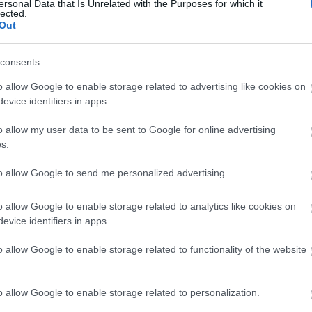
ersonal Data that Is Unrelated with the Purposes for which it
lected.
Out
consents
o allow Google to enable storage related to advertising like cookies on
evice identifiers in apps.
α συνέβησαν στο δεύτερο ημίχρονο με την επίθεση από
o allow my user data to be sent to Google for online advertising
ι οτι γίναμε για μια ακόμη φορά μάρτυρες ενός τέτοιου
s.
μας ξυλοκοπήθηκαν και το καταγγέλω δημόσια. Δεν γί
 εισέρχονται τραμπούκοι και να ξυλοκοπούν όποιον θέλο
to allow Google to send me personalized advertising.
o allow Google to enable storage related to analytics like cookies on
evice identifiers in apps.
o allow Google to enable storage related to functionality of the website
o allow Google to enable storage related to personalization.