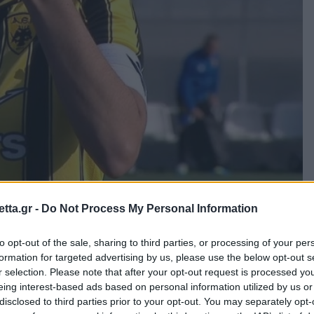
tta.gr -
Do Not Process My Personal Information
to opt-out of the sale, sharing to third parties, or processing of your per
formation for targeted advertising by us, please use the below opt-out s
τερα άρθρα στα αποτελέσματα αναζήτησης.
r selection. Please note that after your opt-out request is processed y
eing interest-based ads based on personal information utilized by us or
 του gazzetta.gr στην Google
disclosed to third parties prior to your opt-out. You may separately opt-