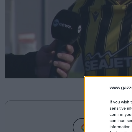
www.gazze
If you wish 
sensitive in
Ανακαλύψτε περισσό
confirm you
continue se
Προσθήκη
information 