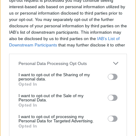
opt-out request is processed you may continue seeing
έλλειψη εμπιστοσύνης προς το εγχείρημα της.
interest-based ads based on personal information utilized by
us or personal information disclosed to third parties prior to
Μόνο όταν η εξέλιξη είναι θετική υπάρχει
your opt-out. You may separately opt-out of the further
αναγνώριση. Η αποτυχία είναι συνήθως
disclosure of your personal information by third parties on the
συνυφασμένη στο μυαλό των περισσότερων με τα
IAB’s list of downstream participants. This information may
also be disclosed by us to third parties on the
IAB’s List of
στερεότυπα ότι οι γυναίκες δεν είναι τόσο δυνατές
Downstream Participants
that may further disclose it to other
και ικανές όσο οι άνδρες στα outdoor sports».
third parties.
Please note that this website/app uses one or more Google
Personal Data Processing Opt Outs
Πώς μέσω του αθλητισμού μπορεί να αναπτυχθεί
services and may gather and store information including but
ένα πλαίσιο γυναικείας ενδυνάμωσης και
not limited to your visit or usage behaviour. You may click to
I want to opt-out of the Sharing of my
personal data.
αλληλεγγύης;
grant or deny consent to Google and its third-party tags to
Opted In
use your data for below specified purposes in below Google
consent section.
I want to opt-out of the Sale of my
«O αθλητισμός ενδυναμώνει όλους τους
Personal Data.
ανθρώπους και συντελεί στην ψυχική και
Opted In
σωματική τους υγεία. Είναι μεγάλη αλήθεια ότι
I want to opt-out of processing my
Personal Data for Targeted Advertising.
νους υγιής εν σώματι υγιεί. Για τις γυναίκες που
Opted In
έχουν ακόμα μεγαλύτερη ανάγκη ενδυνάμωσης, ο