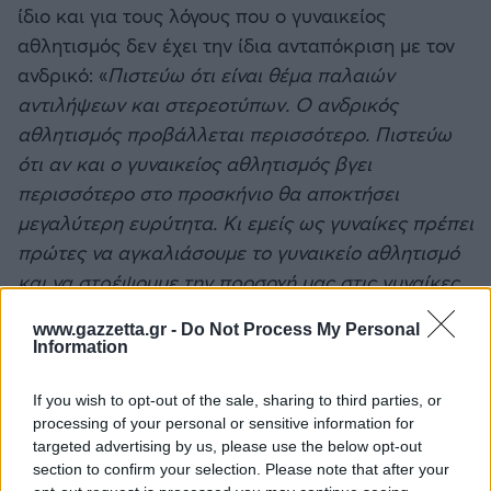
ίδιο και για τους λόγους που ο γυναικείος
αθλητισμός δεν έχει την ίδια ανταπόκριση με τον
ανδρικό: «
Πιστεύω ότι είναι θέμα παλαιών
αντιλήψεων και στερεοτύπων. Ο ανδρικός
αθλητισμός προβάλλεται περισσότερο. Πιστεύω
ότι αν και ο γυναικείος αθλητισμός βγει
περισσότερο στο προσκήνιο θα αποκτήσει
μεγαλύτερη ευρύτητα. Κι εμείς ως γυναίκες πρέπει
πρώτες να αγκαλιάσουμε το γυναικείο αθλητισμό
και να στρέψουμε την προσοχή μας στις γυναίκες
αθλήτριες
».
www.gazzetta.gr -
Do Not Process My Personal
Information
Ποιο είναι το μεγαλύτερο πρόβλημα που
αντιμετωπίζει μία γυναίκα αλπινίστρια;
If you wish to opt-out of the sale, sharing to third parties, or
processing of your personal or sensitive information for
targeted advertising by us, please use the below opt-out
«Στο δικό μας χώρο, που είναι ανδροκρατούμενος,
section to confirm your selection. Please note that after your
μια γυναίκα αντιμετωπίζει τη δυσπιστία και την