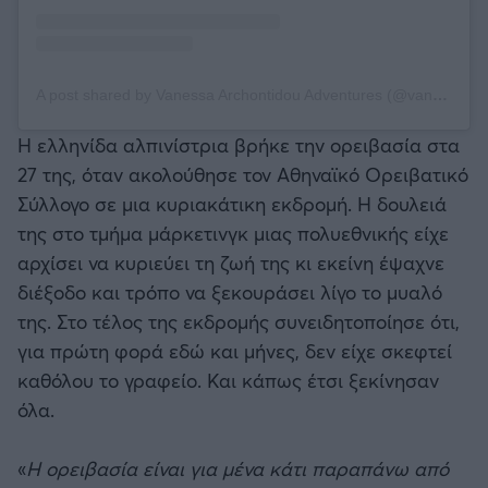
A post shared by Vanessa Archontidou Adventures (@vanessa_archontidou)
Η ελληνίδα αλπινίστρια βρήκε την ορειβασία στα
27 της, όταν ακολούθησε τον Αθηναϊκό Ορειβατικό
Σύλλογο σε μια κυριακάτικη εκδρομή. Η δουλειά
της στο τμήμα μάρκετινγκ μιας πολυεθνικής είχε
αρχίσει να κυριεύει τη ζωή της κι εκείνη έψαχνε
διέξοδο και τρόπο να ξεκουράσει λίγο το μυαλό
της. Στο τέλος της εκδρομής συνειδητοποίησε ότι,
για πρώτη φορά εδώ και μήνες, δεν είχε σκεφτεί
καθόλου το γραφείο. Και κάπως έτσι ξεκίνησαν
όλα.
«
Η ορειβασία είναι για μένα κάτι παραπάνω από