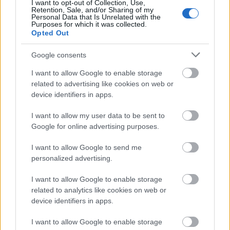
αθλητισμός μπορεί να τις βοηθήσει να αισθανθούν
I want to opt-out of Collection, Use,
Retention, Sale, and/or Sharing of my
πιο σίγουρες για τον εαυτό τους και να
Personal Data that Is Unrelated with the
Purposes for which it was collected.
αναπτύξουν τις δυνάμεις και την προσωπικότητα
Opted Out
τους. Οι γυναικείες ομάδες στα αθλήματα έχουν τη
Google consents
δυναμική να δημιουργήσουν ένα πλαίσιο
αλληλεγγύης και παράλληλα να αναδείξουν
I want to allow Google to enable storage
related to advertising like cookies on web or
πρακτικές και παραδείγματα που θα εμπνεύσουν
device identifiers in apps.
τις γυναίκες για μια ευρύτερη συνεργασία και σε
άλλους τομείς της ζωής».
I want to allow my user data to be sent to
Google for online advertising purposes.
Ποια είναι η σχέση γυναικείου αθλητισμού και
I want to allow Google to send me
media;
personalized advertising.
I want to allow Google to enable storage
«Είναι μια σχέση ευαίσθητη. Πολλές φορές
related to analytics like cookies on web or
αισθάνομαι ότι οι γυναίκες αθλήτριες δεν έχουν
device identifiers in apps.
την απαιτούμενη προβολή από τα media,
I want to allow Google to enable storage
τουλάχιστον όχι για την αθλητική τους ιδιότητα και