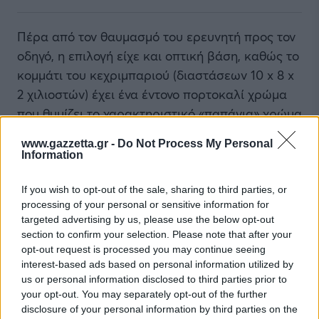
Πέρα από τον θαυμασμό του ερευνητή προς τον
οδηγό, η επιλογή είχε και οπτική βάση, καθώς το
κομμάτι του κεχριμπαριού (διαστάσεων 10 x 8 x
2 χιλιοστών) έχει ένα έντονο πορτοκαλί χρώμα
που θυμίζει το χαρακτηριστικό «παπάγια» χρώμα
της McLaren. Αυτή η αναφορά λειτούργησε
www.gazzetta.gr -
Do Not Process My Personal
παράλληλα ως φόρος τιμής στη βραζιλιάνικη
Information
καταγωγή του συνάδελφού του, Σέλσο Αζεβέντο,
καθώς η McLaren και η Βραζιλία μοιράζονται
If you wish to opt-out of the sale, sharing to third parties, or
processing of your personal or sensitive information for
μια ιστορική σύνδεση στη Formula 1, κυρίως
targeted advertising by us, please use the below opt-out
λόγω της κληρονομιάς του θρυλικού Άιρτον
section to confirm your selection. Please note that after your
Σένα.
opt-out request is processed you may continue seeing
interest-based ads based on personal information utilized by
us or personal information disclosed to third parties prior to
your opt-out. You may separately opt-out of the further
disclosure of your personal information by third parties on the