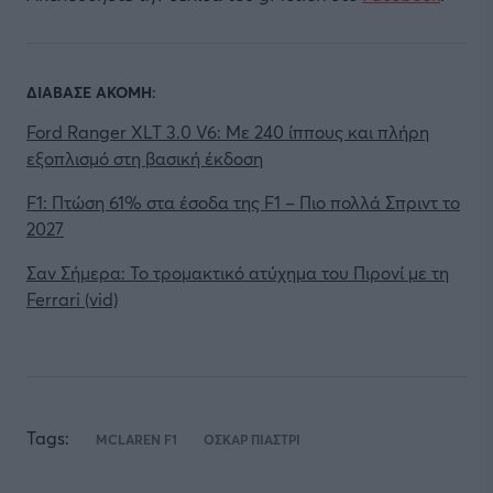
ΔΙΑΒΑΣΕ ΑΚΟΜΗ:
Ford Ranger XLT 3.0 V6: Με 240 ίππους και πλήρη
εξοπλισμό στη βασική έκδοση
F1: Πτώση 61% στα έσοδα της F1 – Πιο πολλά Σπριντ το
2027
Σαν Σήμερα: Το τρομακτικό ατύχημα του Πιρονί με τη
Ferrari (vid)
Tags:
MCLAREN F1
ΟΣΚΑΡ ΠΙΑΣΤΡΙ