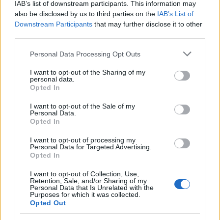
He's truly buzzing 🐝
IAB’s list of downstream participants. This information may
also be disclosed by us to third parties on the
IAB’s List of
#McLarenF1
Downstream Participants
that may further disclose it to other
third parties.
pic.twitter.com/JOEIUP
Please note that this website/app uses one or more Google
Personal Data Processing Opt Outs
services and may gather and store information including but
not limited to your visit or usage behaviour. You may click to
I want to opt-out of the Sharing of my
— McLaren
personal data.
grant or deny consent to Google and its third-party tags to
Opted In
use your data for below specified purposes in below Google
Mastercard Formula
consent section.
I want to opt-out of the Sale of my
Personal Data.
1 Team
Opted In
May
(@McLarenF1)
I want to opt-out of processing my
Personal Data for Targeted Advertising.
28, 2026
Opted In
I want to opt-out of Collection, Use,
Retention, Sale, and/or Sharing of my
Personal Data that Is Unrelated with the
Purposes for which it was collected.
Opted Out
Η αντίδραση του Πιάστρι και η