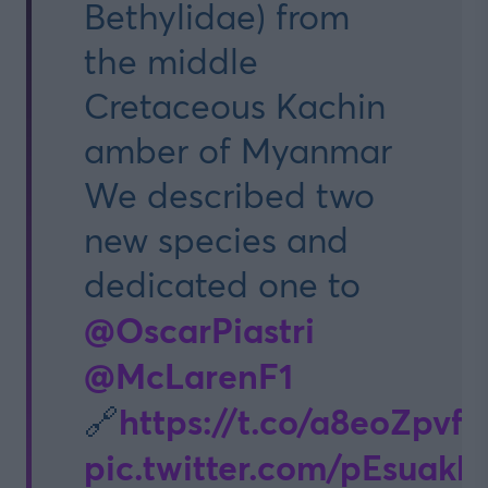
Bethylidae) from
the middle
Cretaceous Kachin
amber of Myanmar
We described two
new species and
dedicated one to
@OscarPiastri
@McLarenF1
https://t.co/a8eoZpvfc
🔗
pic.twitter.com/pEsuak