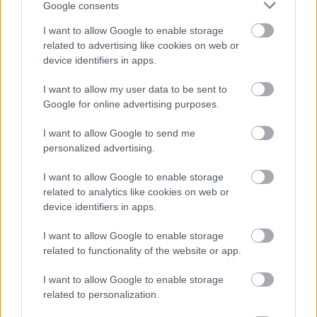
επόμενη ανακάλυψη
Google consents
I want to allow Google to enable storage
Η είδηση προκάλεσε γρήγορα το ενδιαφέρον της
related to advertising like cookies on web or
κοινότητας της Formula 1, με την ίδια την ομάδα
device identifiers in apps.
της McLaren να δημοσιεύει ένα βίντεο στα μέσα
I want to allow my user data to be sent to
κοινωνικής δικτύωσης, στο οποίο ο Όσκαρ
Google for online advertising purposes.
Πιάστρι αντιδρά με χιούμορ στα λογοπαίγνια της
επικοινωνιακής του ομάδας σχετικά με τις
I want to allow Google to send me
personalized advertising.
σφήκες. Ο Ζουό δήλωσε έκπληκτος από την
τεράστια προσοχή που έλαβε η ανακάλυψή του,
I want to allow Google to enable storage
σημειώνοντας ότι ξύπνησε το πρωί στην Ιαπωνία
related to analytics like cookies on web or
device identifiers in apps.
όπου βρίσκεται, βρίσκοντας το τηλέφωνό του
γεμάτο ειδοποιήσεις και μηνύματα από φίλους.
I want to allow Google to enable storage
related to functionality of the website or app.
I want to allow Google to enable storage
related to personalization.