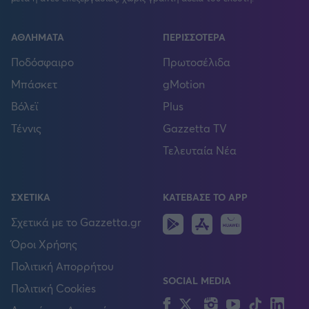
ΑΘΛΗΜΑΤΑ
ΠΕΡΙΣΣΟΤΕΡΑ
Ποδόσφαιρο
Πρωτοσέλιδα
Μπάσκετ
gMotion
Βόλεϊ
Plus
Τέννις
Gazzetta TV
Τελευταία Νέα
ΣΧΕΤΙΚΑ
ΚΑΤΕΒΑΣΕ ΤΟ APP
Android
IOS
Huawei
Σχετικά με το Gazzetta.gr
Όροι Χρήσης
Πολιτική Απορρήτου
SOCIAL MEDIA
Πολιτική Cookies
Facebook
Twitter
Instagram
YouTube
TikTok
Lin