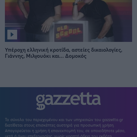
Υπέροχη ελληνική κροτίδα, αστείες δικαιολογίες,
Γιάννης, Μιλγουόκι και... Δομοκός
Το σύνολο του περιεχομένου και των υπηρεσιών του gazzetta.gr
διατίθεται στους επισκέπτες αυστηρά για προσωπική χρήση.
Απαγορεύεται η χρήση ή επανεκπομπή του, σε οποιοδήποτε μέσο,
μετά ή άνευ επεξεργασίας, χωρίς γραπτή άδεια του εκδότη.