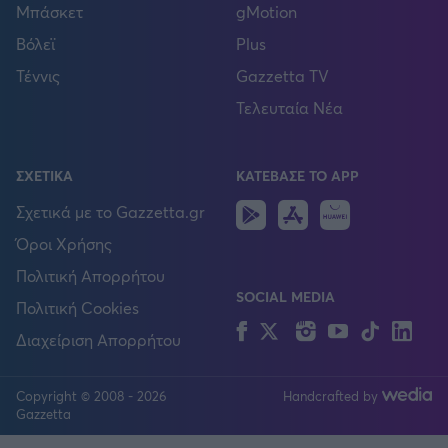
Μπάσκετ
gMotion
Βόλεϊ
Plus
Τέννις
Gazzetta TV
Τελευταία Νέα
ΣΧΕΤΙΚΑ
ΚΑΤΕΒΑΣΕ ΤΟ APP
Android
IOS
Huawei
Σχετικά με το Gazzetta.gr
Όροι Χρήσης
Πολιτική Απορρήτου
SOCIAL MEDIA
Πολιτική Cookies
Facebook
Twitter
Instagram
YouTube
TikTok
Lin
Διαχείριση Απορρήτου
Copyright © 2008 - 2026
Handcrafted by
FOLLOW US
Gazzetta