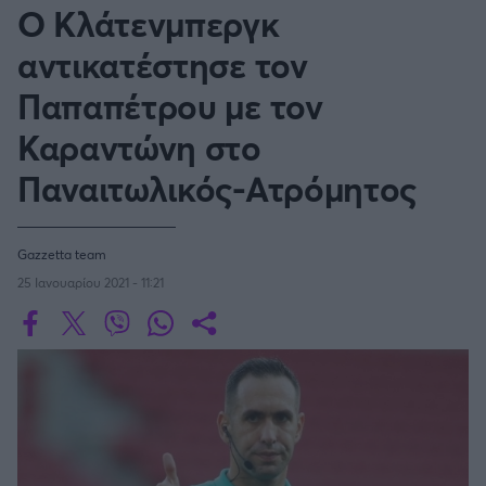
Οδηγός F1
CEV Cup
Τεχνολογία
Ο Κλάτενμπεργκ
Παναγιώτης Δαλαταριώφ
Κολύμβηση
ΑΘΛΗΤΙΚΕΣ ΜΕΤΑΔΟΣΕΙΣ
Bundesliga
EuroCup
GMotion WRC
SERIE A
Υγεία
Challenge Cup
αντικατέστησε τον
Ανδρέας Δημάτος
Μπιτς Βόλεϊ
Ligue 1
Mundobasket
GMotion MotoGP
LIVE SCORE
Showbiz
Αντώνης Καλκαβούρας
Παπαπέτρου με τον
Κύπελλο Ιταλίας
Ιστιοπλοΐα
Basketaki
Εθνική Ελλάδος
GWOMEN
Αντώνης Καρπετόπουλος
Eurobasket
Κωπηλασία
Καραντώνη στο
Μουντιάλ 2026
Δημήτρης Κατσιώνης
LA LIGA
ΑΘΛΗΤΙΚΗ ΗΧΩ
Ξιφασκία
Wyscout Analysis
Παναιτωλικός-Ατρόμητος
Γιώργος Κούβαρης
ΕΚΠΟΜΠΕΣ
Σκοποβολή
Ευρώπη
COPA DEL REY
Κώστας Νικολακόπουλος
GALACTICOS BY INTERWETTEN
Κόσμος
Πάλη
ΟΜΑΔΕΣ
Γιάννης Πάλλας
Gazzetta team
GAZZ FLOOR BY NOVIBET
BUNDESLIGA
Νίκος Παπαδογιάννης
Τάε κβον ντο
ΑΕΚ
PODCASTS
25 Ιανουαρίου 2021 - 11:21
POLE POSITION BY ALLWYN
Γιώργος Σακελλαρίου
Τζούντο
ΣΠΛΙΤ
LIGUE 1
OLD SCHOOL
GAZZETTA ACTS
Γιάννης Σερέτης
Ολυμπιακός
Πινγκ - πονγκ
Transfer Stories
ΜΕΤΑΒΙΒΑΣΗ BY NOVIBET
Gazzetta For Her
Σταύρος Σουντουλίδης
GAZZETTA SPECIALS
gMotion
SüPER LIG
Μαχητικά Αθλήματα
Θέμα Ισότητας
Δημήτρης Τομαράς
ΠΑΟΚ
Unique
Πυγμαχία
Για τον Αλέξανδρο
Γιώργος Τσακίρης
Wyscout Analysis
PREMIER LEAGUE Ρωσίας
Άρση Βαρών
#GiatonAlki
Παναθηναϊκός
Μιχάλης Τσαμπάς
InStat Analysis