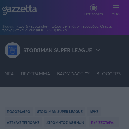
Παράκαμψη προς το κυρίως περιεχόμενο
MENU
LIVE SCORES
Slogun:
Και οι 5 «ευρωπαίοι» παίζουν την επόμενη εβδομάδα. Οι τρεις
προκριματικά, οι δύο (ΑΕΚ - ΟΦΗ) τελικό...
ΠΟΔΟΣΦΑΙΡΟ
STOIXIMAN SUPER LEAGUE
Stoiximan Super League
ΜΠΑΣΚΕΤ
Super League 2
Stoiximan GBL
Όλες οι διοργανώσεις
ΒΟΛΕΪ
Champions League
NEA
EuroLeague
ΠΡΟΓΡΑΜΜΑ
ΒΑΘΜΟΛΟΓΙΕΣ
BLOGGERS
Novibet Volley League
ΑΛΛΑ ΣΠΟΡ
STOIXIMAN SUPER LEAGUE
Europa League
Champions League
Volley League Γυναικών
Τένις
PLUS
Conference League
NBA
SUPER LEAGUE 2
Pre League
Χάντμπολ
Πολιτική
Κύπελλο Ελλάδας
Εθνική Μπάσκετ
BLOGGERS
Κύπελλο Ανδρών
Πόλο
Κοινωνία
Premier League
PREMIER LEAGUE
Elite League
Νίκος Αθανασίου
ΠΟΔΟΣΦΑΙΡΟ
STOIXIMAN SUPER LEAGUE
ΑΡΗΣ
GMOTION
Κύπελλο Γυναικών
Διεθνή
Στίβος
La Liga
Δημήτρης Βέργος
Α1 Γυναικών
GMotion F1
Champions League
ΑΣΤΕΡΑΣ ΤΡΙΠΟΛΗΣ
ΑΤΡΟΜΗΤΟΣ ΑΘΗΝΩΝ
ΠΕΡΙΣΣΟΤΕΡΑ…
Viral
FA CUP
ΠΡΩΤΟΣΕΛΙΔΑ
Γυμναστική
Serie A
Βασίλης Βλαχόπουλος
Κύπελλο Ελλάδος