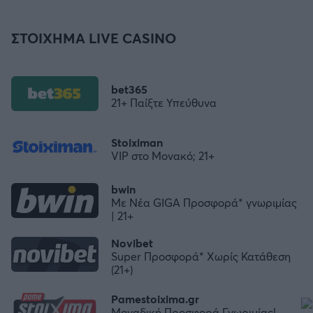
ΣΤΟΙΧΗΜΑ LIVE CASINO
bet365
21+ Παίξτε Υπεύθυνα
Stoiximan
VIP στο Μονακό; 21+
bwin
Με Νέα GIGA Προσφορά* γνωριμίας
| 21+
Novibet
Super Προσφορά* Χωρίς Κατάθεση
(21+)
Pamestoixima.gr
Μοναδική Προσφορά Γνωριμίας!