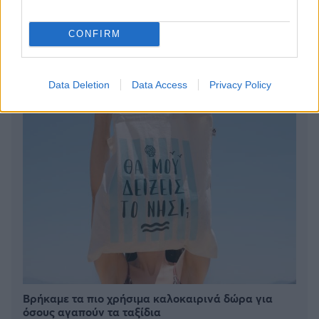
10 θερινά σινεμά σε ελληνικά νησιά που αξίζει να
επισκεφθείς έστω μία φορά
CONFIRM
Data Deletion
Data Access
Privacy Policy
Βρήκαμε τα πιο χρήσιμα καλοκαιρινά δώρα για
όσους αγαπούν τα ταξίδια