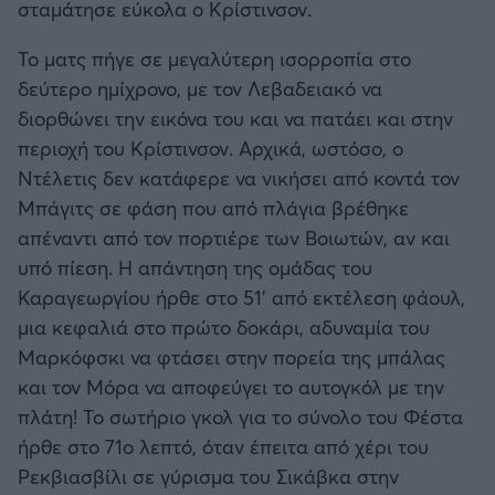
σταμάτησε εύκολα ο Κρίστινσον.
Το ματς πήγε σε μεγαλύτερη ισορροπία στο
δεύτερο ημίχρονο, με τον Λεβαδειακό να
διορθώνει την εικόνα του και να πατάει και στην
περιοχή του Κρίστινσον. Αρχικά, ωστόσο, ο
Ντέλετις δεν κατάφερε να νικήσει από κοντά τον
Μπάγιτς σε φάση που από πλάγια βρέθηκε
απέναντι από τον πορτιέρε των Βοιωτών, αν και
υπό πίεση. Η απάντηση της ομάδας του
Καραγεωργίου ήρθε στο 51' από εκτέλεση φάουλ,
μια κεφαλιά στο πρώτο δοκάρι, αδυναμία του
Μαρκόφσκι να φτάσει στην πορεία της μπάλας
και τον Μόρα να αποφεύγει το αυτογκόλ με την
πλάτη! Το σωτήριο γκολ για το σύνολο του Φέστα
ήρθε στο 71ο λεπτό, όταν έπειτα από χέρι του
Ρεκβιασβίλι σε γύρισμα του Σικάβκα στην