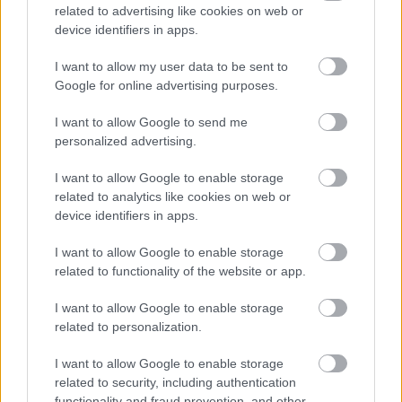
related to advertising like cookies on web or
Άγκουα), Αντιλέχου
device identifiers in apps.
ΔΕΙΤΕ ΤΑ ΓΚΟΛ ΚΑΙ ΤΙΣ ΚΑΛΥΤΕΡΕΣ ΣΤΙΓΜΕΣ
I want to allow my user data to be sent to
ΤΗΣ ΑΝΑΜΕΤΡΗΣΗΣ.
Google for online advertising purposes.
I want to allow Google to send me
personalized advertising.
I want to allow Google to enable storage
related to analytics like cookies on web or
Διάβασε όλα τα
τελευταία νέα
της αθλητικής
device identifiers in apps.
επικαιρότητας. Μάθε για όλους τους
live αγώνες σήμερα
και δες τις
αθλητικές μεταδόσεις
της ημέρας και της
I want to allow Google to enable storage
related to functionality of the website or app.
εβδομάδας μέσα από το υπερπλήρες Πρόγραμμα TV του
Gazzetta. Ακολούθησέ μας και στο
Google News
.
I want to allow Google to enable storage
related to personalization.
I want to allow Google to enable storage
ΔΙΑΒΑΣΕ ΑΚΟΜΗ:
related to security, including authentication
functionality and fraud prevention, and other