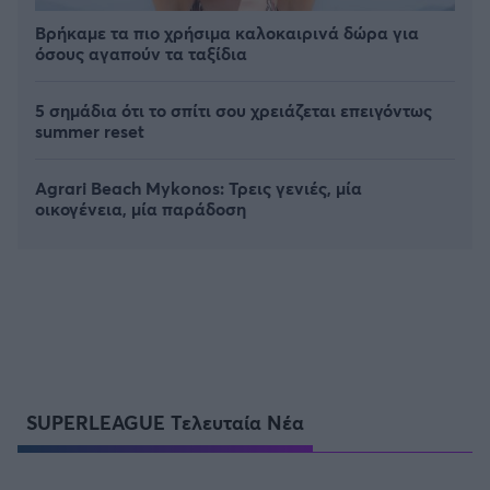
Βρήκαμε τα πιο χρήσιμα καλοκαιρινά δώρα για
όσους αγαπούν τα ταξίδια
5 σημάδια ότι το σπίτι σου χρειάζεται επειγόντως
summer reset
Agrari Beach Mykonos: Τρεις γενιές, μία
οικογένεια, μία παράδοση
SUPERLEAGUE Τελευταία Νέα