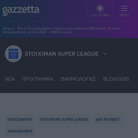
Παράκαμψη προς το κυρίως περιεχόμενο
MENU
LIVE SCORES
Slogun:
Και οι 5 «ευρωπαίοι» παίζουν την επόμενη εβδομάδα. Οι τρεις
προκριματικά, οι δύο (ΑΕΚ - ΟΦΗ) τελικό...
ΠΟΔΟΣΦΑΙΡΟ
STOIXIMAN SUPER LEAGUE
Stoiximan Super League
ΜΠΑΣΚΕΤ
Super League 2
Stoiximan GBL
Όλες οι διοργανώσεις
ΒΟΛΕΪ
Champions League
NEA
EuroLeague
ΠΡΟΓΡΑΜΜΑ
ΒΑΘΜΟΛΟΓΙΕΣ
BLOGGERS
Novibet Volley League
ΑΛΛΑ ΣΠΟΡ
STOIXIMAN SUPER LEAGUE
Europa League
Champions League
Volley League Γυναικών
Τένις
PLUS
Conference League
NBA
SUPER LEAGUE 2
Pre League
Χάντμπολ
Πολιτική
Κύπελλο Ελλάδας
Εθνική Μπάσκετ
BLOGGERS
Κύπελλο Ανδρών
Πόλο
Κοινωνία
Premier League
PREMIER LEAGUE
Elite League
Νίκος Αθανασίου
ΠΟΔΟΣΦΑΙΡΟ
STOIXIMAN SUPER LEAGUE
ΑΕΛ NOVIBET
GMOTION
Κύπελλο Γυναικών
Διεθνή
Στίβος
La Liga
Δημήτρης Βέργος
Α1 Γυναικών
GMotion F1
Champions League
ΛΕΒΑΔΕΙΑΚΟΣ
Viral
FA CUP
ΠΡΩΤΟΣΕΛΙΔΑ
Γυμναστική
Serie A
Βασίλης Βλαχόπουλος
Κύπελλο Ελλάδος