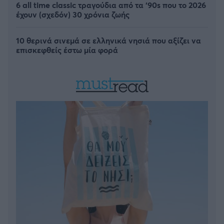
6 all time classic τραγούδια από τα ‘90s που το 2026
έχουν (σχεδόν) 30 χρόνια ζωής
10 θερινά σινεμά σε ελληνικά νησιά που αξίζει να
επισκεφθείς έστω μία φορά