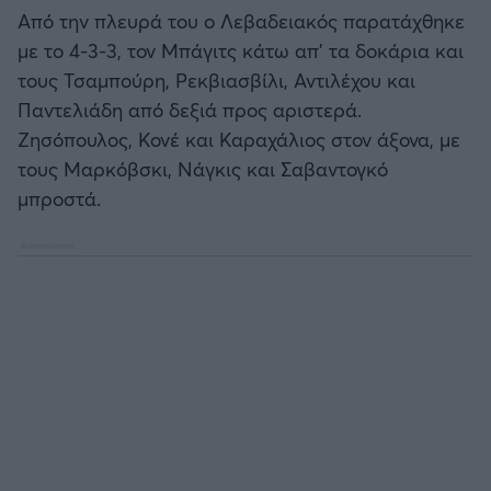
Από την πλευρά του ο Λεβαδειακός παρατάχθηκε
με το 4-3-3, τον Μπάγιτς κάτω απ' τα δοκάρια και
τους Τσαμπούρη, Ρεκβιασβίλι, Αντιλέχου και
Παντελιάδη από δεξιά προς αριστερά.
Ζησόπουλος, Κονέ και Καραχάλιος στον άξονα, με
τους Μαρκόβσκι, Νάγκις και Σαβαντογκό
μπροστά.