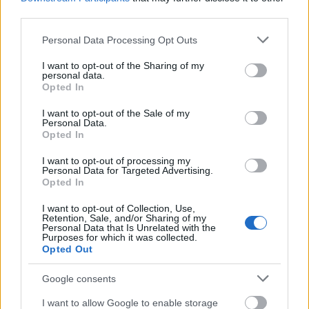
third parties.
Please note that this website/app uses one or more Google
Personal Data Processing Opt Outs
services and may gather and store information including but
not limited to your visit or usage behaviour. You may click to
I want to opt-out of the Sharing of my
personal data.
grant or deny consent to Google and its third-party tags to
Opted In
use your data for below specified purposes in below Google
consent section.
I want to opt-out of the Sale of my
Personal Data.
Οι συνθέσεις των δύο ομάδων:
Opted In
ΑΕΛ
: Κρίστινσον, Μιλοσάβλιεβιτς, Ντέλετιτς (85'
I want to opt-out of processing my
Personal Data for Targeted Advertising.
Μπαργκάν), Μόρας, Λεοζίνιο (75' Γιακιμόβσκι),
Opted In
Μπέρτος, Μπράλιτς, Ζίβκοβιτς, Σεσέροβιτς,
I want to opt-out of Collection, Use,
Νούνιτς (64' Σικάβκα), Γκοΐκοβιτς
Retention, Sale, and/or Sharing of my
Personal Data that Is Unrelated with the
Purposes for which it was collected.
Λεβαδειακός:
Μπάγιτς, Νανγκίς, Κονέ (46'
Opted Out
Μητρόπουλος), Μαρκόβσκι, Ζησόπουλος,
Google consents
Παντελιάδης, Καραχάλιος (80' Ιωαννίδης),
Ρεκβιασβίλι, Τσαμπούρης, Σαβαντογκό (81'
I want to allow Google to enable storage