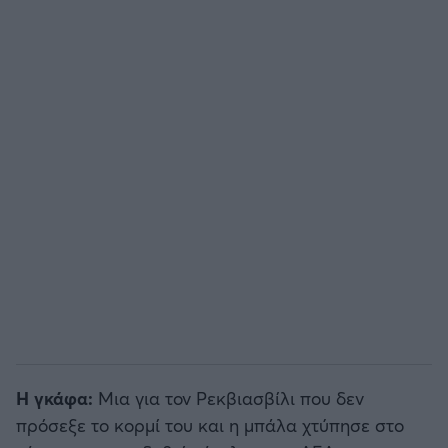
Η γκάφα:
Μια για τον Ρεκβιασβίλι που δεν
πρόσεξε το κορμί του και η μπάλα χτύπησε στο