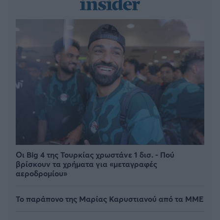
Οι Big 4 της Τουρκίας χρωστάνε 1 δισ. - Πού
βρίσκουν τα χρήματα για «μεταγραφές
αεροδρομίου»
Το παράπονο της Μαρίας Καρυστιανού από τα ΜΜΕ