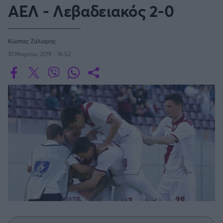
Οδηγός F1
CEV Cup
Τεχνολογία
ΑΕΛ - Λεβαδειακός 2-0
Παναγιώτης Δαλαταριώφ
Κολύμβηση
ΑΘΛΗΤΙΚΕΣ ΜΕΤΑΔΟΣΕΙΣ
Bundesliga
EuroCup
GMotion WRC
SERIE A
Υγεία
Challenge Cup
Ανδρέας Δημάτος
Μπιτς Βόλεϊ
Ligue 1
Mundobasket
GMotion MotoGP
LIVE SCORE
Showbiz
Αντώνης Καλκαβούρας
Κώστας Ζάλιαρης
Κύπελλο Ιταλίας
Ιστιοπλοΐα
Basketaki
Εθνική Ελλάδος
GWOMEN
Αντώνης Καρπετόπουλος
10 Μαρτίου 2019 - 16:52
Eurobasket
Κωπηλασία
Μουντιάλ 2026
Δημήτρης Κατσιώνης
LA LIGA
ΑΘΛΗΤΙΚΗ ΗΧΩ
Ξιφασκία
Wyscout Analysis
Γιώργος Κούβαρης
ΕΚΠΟΜΠΕΣ
Σκοποβολή
Ευρώπη
COPA DEL REY
Κώστας Νικολακόπουλος
GALACTICOS BY INTERWETTEN
Κόσμος
Πάλη
ΟΜΑΔΕΣ
Γιάννης Πάλλας
GAZZ FLOOR BY NOVIBET
BUNDESLIGA
Νίκος Παπαδογιάννης
Τάε κβον ντο
ΑΕΚ
PODCASTS
POLE POSITION BY ALLWYN
Γιώργος Σακελλαρίου
Τζούντο
ΣΠΛΙΤ
LIGUE 1
OLD SCHOOL
GAZZETTA ACTS
Γιάννης Σερέτης
Ολυμπιακός
Πινγκ - πονγκ
Transfer Stories
ΜΕΤΑΒΙΒΑΣΗ BY NOVIBET
Gazzetta For Her
Σταύρος Σουντουλίδης
GAZZETTA SPECIALS
gMotion
SüPER LIG
Μαχητικά Αθλήματα
Θέμα Ισότητας
Δημήτρης Τομαράς
ΠΑΟΚ
Unique
Πυγμαχία
Για τον Αλέξανδρο
Γιώργος Τσακίρης
Wyscout Analysis
PREMIER LEAGUE Ρωσίας
Άρση Βαρών
#GiatonAlki
Παναθηναϊκός
Μιχάλης Τσαμπάς
InStat Analysis