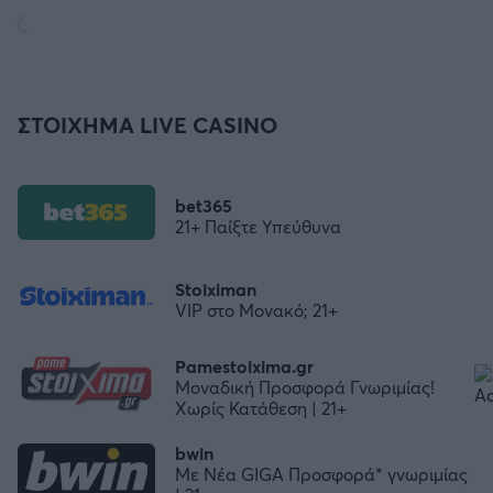
ΣΤΟΙΧΗΜΑ LIVE CASINO
bet365
21+ Παίξτε Υπεύθυνα
Stoiximan
VIP στο Μονακό; 21+
Pamestoixima.gr
Μοναδική Προσφορά Γνωριμίας!
Χωρίς Κατάθεση | 21+
bwin
Με Νέα GIGA Προσφορά* γνωριμίας