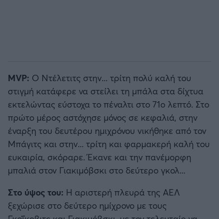
MVP:
Ο Ντέλετιτς στην... τρίτη πολύ καλή του
στιγμή κατάφερε να στείλει τη μπάλα στα δίχτυα
εκτελώντας εύστοχα το πέναλτι στο 71ο λεπτό. Στο
πρώτο μέρος αστόχησε μόνος σε κεφαλιά, στην
έναρξη του δευτέρου ημιχρόνου νικήθηκε από τον
Μπάγιτς και στην... τρίτη και φαρμακερή καλή του
ευκαιρία, σκόραρε. Έκανε και την πανέμορφη
μπαλιά στον Γιακιμόβσκι στο δεύτερο γκολ...
Στο ύψος του:
Η αριστερή πλευρά της ΑΕΛ
ξεχώρισε στο δεύτερο ημίχρονο με τους
Γκοΐκοβιτς και Γιακιμόβσκι, με τον τελευταίο να