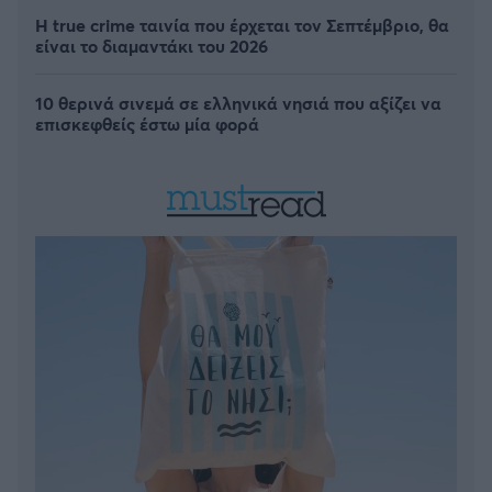
Η true crime ταινία που έρχεται τον Σεπτέμβριο, θα
είναι το διαμαντάκι του 2026
10 θερινά σινεμά σε ελληνικά νησιά που αξίζει να
επισκεφθείς έστω μία φορά