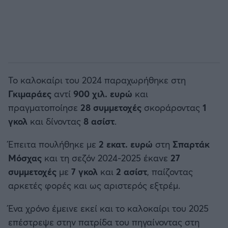
Το καλοκαίρι του 2024 παραχωρήθηκε στη
Γκιμαράες
αντί
900 χιλ. ευρώ
και
πραγματοποίησε
28
συμμετοχές
σκοράροντας
1
γκολ
και δίνοντας
8 ασίστ
.
Έπειτα πουλήθηκε με
2 εκατ. ευρώ
στη
Σπαρτάκ
Μόσχας
και τη σεζόν 2024-2025 έκανε
27
συμμετοχές
με
7 γκολ
και
2 ασίστ
, παίζοντας
αρκετές φορές και ως αριστερός εξτρέμ.
Ένα χρόνο έμεινε εκεί και το καλοκαίρι του 2025
επέστρεψε στην πατρίδα του πηγαίνοντας στη