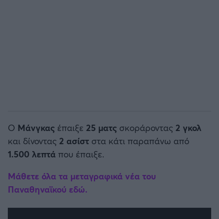
Ο
Μάνγκας
έπαιξε
25 ματς
σκοράροντας
2 γκολ
και δίνοντας
2 ασίστ
στα κάτι παραπάνω από
1.500 λεπτά
που έπαιξε.
Μάθετε όλα τα μεταγραφικά νέα του
Παναθηναϊκού εδώ.