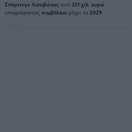
Σπόρτινγκ
Λισαβώνας
αντί
321 χιλ. ευρώ
υπογράφοντας
συμβόλαιο
μέχρι το
2029
.