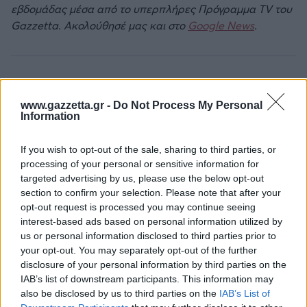
εβδομάδας μέσα από το υπερπλήρες Πρόγραμμα TV του
Gazzetta. Ακολούθησέ μας και στο
Google News
.
ΔΙΑΒΑΣΕ ΑΚΟΜΗ:
www.gazzetta.gr -
Do Not Process My Personal
«Πόρτα Θεμπάγιος σε σούπερ πρόταση ελληνικής
Information
ομάδας»
If you wish to opt-out of the sale, sharing to third parties, or
Παναθηναϊκός: Επαγγελματικά συμβόλαια σε έξι παιδιά
processing of your personal or sensitive information for
των ακαδημιών
targeted advertising by us, please use the below opt-out
section to confirm your selection. Please note that after your
Παναθηναϊκός: Οι πιθανότητες που του δίνει ο
opt-out request is processed you may continue seeing
υπερυπολογιστής για πρόκριση στη Σόφια
interest-based ads based on personal information utilized by
us or personal information disclosed to third parties prior to
your opt-out. You may separately opt-out of the further
disclosure of your personal information by third parties on the
Tags:
IAB’s list of downstream participants. This information may
ΜΕΤΑΓΡΑΦΕΣ
3
also be disclosed by us to third parties on the
IAB’s List of
ΜΕΤΑΓΡΑΦΕΣ ΠΑΝΑΘΗΝΑΙΚΟΣ