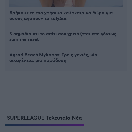
Βρήκαμε τα πιο χρήσιμα καλοκαιρινά δώρα για
όσους αγαπούν τα ταξίδια
5 σημάδια ότι το σπίτι σου χρειάζεται επειγόντως
summer reset
Agrari Beach Mykonos: Τρεις γενιές, μία
οικογένεια, μία παράδοση
SUPERLEAGUE Τελευταία Νέα