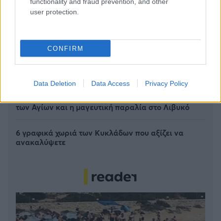
functionality and fraud prevention, and other
user protection.
CONFIRM
Πέρα από τη Λισαβόνα: 10 μαγευτικοί προορισμοί
της Πορτογαλίας
Data Deletion
Data Access
Privacy Policy
Το καλά κρυμμένο μυστικό της Κρήτης: Το φαράγγι
των Αγίων και η μαγευτική παραλία στο Λιβυκό
6 γραφικά χωριά των Κυκλάδων που αξίζει να
ανακαλύψετε