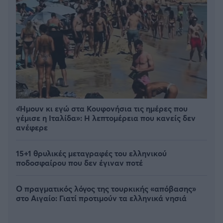
«Ήμουν κι εγώ στα Κουφονήσια τις ημέρες που
γέμισε η Ιταλίδα»: Η λεπτομέρεια που κανείς δεν
ανέφερε
15+1 θρυλικές μεταγραφές του ελληνικού
ποδοσφαίρου που δεν έγιναν ποτέ
Ο πραγματικός λόγος της τουρκικής «απόβασης»
στο Αιγαίο: Γιατί προτιμούν τα ελληνικά νησιά