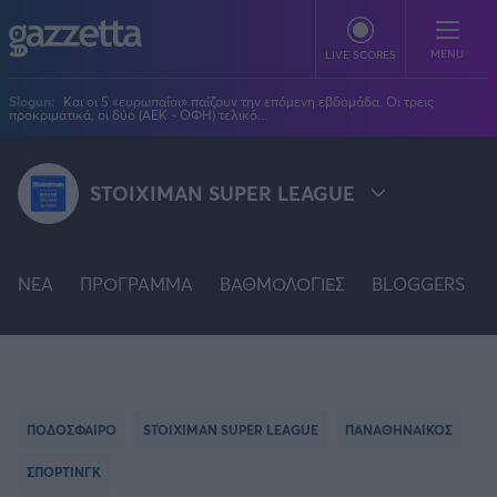
Παράκαμψη προς το κυρίως περιεχόμενο
MENU
LIVE SCORES
Slogun:
Και οι 5 «ευρωπαίοι» παίζουν την επόμενη εβδομάδα. Οι τρεις
προκριματικά, οι δύο (ΑΕΚ - ΟΦΗ) τελικό...
ΠΟΔΟΣΦΑΙΡΟ
STOIXIMAN SUPER LEAGUE
Stoiximan Super League
ΜΠΑΣΚΕΤ
Super League 2
Stoiximan GBL
Όλες οι διοργανώσεις
ΒΟΛΕΪ
Champions League
NEA
EuroLeague
ΠΡΟΓΡΑΜΜΑ
ΒΑΘΜΟΛΟΓΙΕΣ
BLOGGERS
Novibet Volley League
ΑΛΛΑ ΣΠΟΡ
STOIXIMAN SUPER LEAGUE
Europa League
Champions League
Volley League Γυναικών
Τένις
PLUS
Conference League
NBA
SUPER LEAGUE 2
Pre League
Χάντμπολ
Πολιτική
Κύπελλο Ελλάδας
Εθνική Μπάσκετ
BLOGGERS
Κύπελλο Ανδρών
Πόλο
Κοινωνία
Premier League
PREMIER LEAGUE
Elite League
Νίκος Αθανασίου
ΠΟΔΟΣΦΑΙΡΟ
STOIXIMAN SUPER LEAGUE
ΠΑΝΑΘΗΝΑΙΚΟΣ
GMOTION
Κύπελλο Γυναικών
Διεθνή
Στίβος
La Liga
Δημήτρης Βέργος
Α1 Γυναικών
GMotion F1
Champions League
ΣΠΟΡΤΙΝΓΚ
Viral
FA CUP
ΠΡΩΤΟΣΕΛΙΔΑ
Γυμναστική
Serie A
Βασίλης Βλαχόπουλος
Κύπελλο Ελλάδος