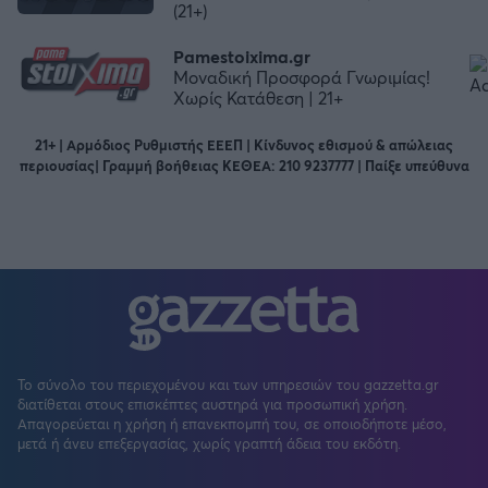
(21+)
Pamestoixima.gr
Μοναδική Προσφορά Γνωριμίας!
Χωρίς Κατάθεση | 21+
21+ | Αρμόδιος Ρυθμιστής ΕΕΕΠ | Κίνδυνος εθισμού & απώλειας
περιουσίας| Γραμμή βοήθειας ΚΕΘΕΑ: 210 9237777 | Παίξε υπεύθυνα
Το σύνολο του περιεχομένου και των υπηρεσιών του gazzetta.gr
διατίθεται στους επισκέπτες αυστηρά για προσωπική χρήση.
Απαγορεύεται η χρήση ή επανεκπομπή του, σε οποιοδήποτε μέσο,
μετά ή άνευ επεξεργασίας, χωρίς γραπτή άδεια του εκδότη.