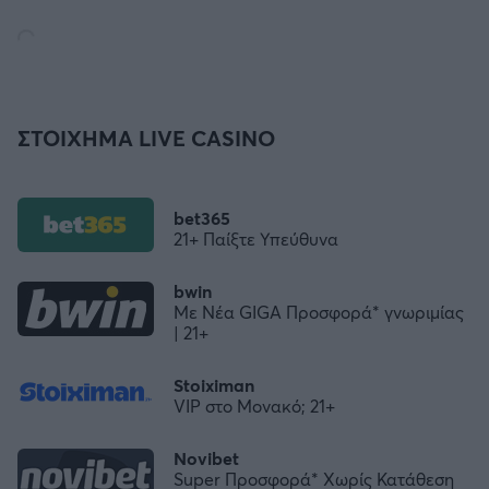
ΣΤΟΙΧΗΜΑ LIVE CASINO
bet365
21+ Παίξτε Υπεύθυνα
bwin
Με Νέα GIGA Προσφορά* γνωριμίας
| 21+
Stoiximan
VIP στο Μονακό; 21+
Novibet
Super Προσφορά* Χωρίς Κατάθεση