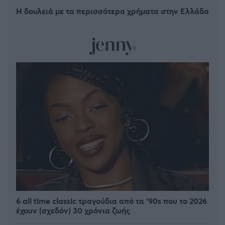
Η δουλειά με τα περισσότερα χρήματα στην Ελλάδα
6 all time classic τραγούδια από τα ‘90s που το 2026
έχουν (σχεδόν) 30 χρόνια ζωής