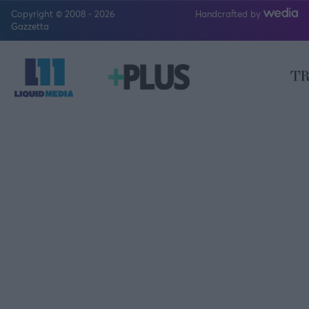
Copyright © 2008 - 2026
Handcrafted by
FOLLOW US
Gazzetta