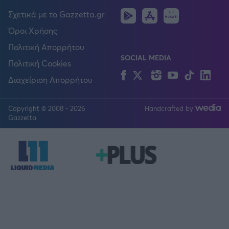
Android
IOS
Huawei
Σχετικά με το Gazzetta.gr
Όροι Χρήσης
Πολιτική Απορρήτου
SOCIAL MEDIA
Πολιτική Cookies
Facebook
Twitter
Instagram
YouTube
TikTok
Lin
Διαχείριση Απορρήτου
Copyright © 2008 - 2026
Handcrafted by
FOLLOW US
Gazzetta