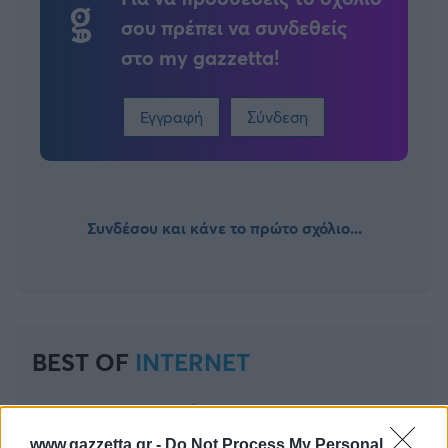
σου πρέπει να συνδεθείς
στο my gazzetta!
Εγγραφή
Σύνδεση
Συνδέσου και κάνε το πρώτο σχόλιο...
BEST OF
INTERNET
www.gazzetta.gr -
Do Not Process My Personal