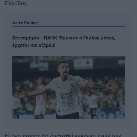
Ελλάδας.
Δείτε Επίσης
Σανταμαρία - ΠΑΟΚ: Έκλεισε ο Γάλλος μέσος,
έρχεται και εξτρέμ!
Η αναμέτρηση θα διεξαχθεί κεκλεισμένων των