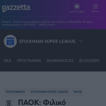
Παράκαμψη προς το κυρίως περιεχόμενο
MENU
LIVE SCORES
Slogun:
Και οι 5 «ευρωπαίοι» παίζουν την επόμενη εβδομάδα. Οι τρεις
προκριματικά, οι δύο (ΑΕΚ - ΟΦΗ) τελικό...
ΠΟΔΟΣΦΑΙΡΟ
STOIXIMAN SUPER LEAGUE
Stoiximan Super League
ΜΠΑΣΚΕΤ
Super League 2
Stoiximan GBL
Όλες οι διοργανώσεις
ΒΟΛΕΪ
Champions League
NEA
EuroLeague
ΠΡΟΓΡΑΜΜΑ
ΒΑΘΜΟΛΟΓΙΕΣ
BLOGGERS
Novibet Volley League
ΑΛΛΑ ΣΠΟΡ
STOIXIMAN SUPER LEAGUE
Europa League
Champions League
Volley League Γυναικών
Τένις
PLUS
Conference League
NBA
SUPER LEAGUE 2
Pre League
Χάντμπολ
Πολιτική
Κύπελλο Ελλάδας
Εθνική Μπάσκετ
BLOGGERS
Κύπελλο Ανδρών
Πόλο
Κοινωνία
Premier League
PREMIER LEAGUE
Elite League
Νίκος Αθανασίου
ΠΟΔΟΣΦΑΙΡΟ
STOIXIMAN SUPER LEAGUE
ΠΑΟΚ
GMOTION
Κύπελλο Γυναικών
Διεθνή
Στίβος
La Liga
Δημήτρης Βέργος
Α1 Γυναικών
ΠΑΟΚ: Φιλικό
GMotion F1
Champions League
Viral
FA CUP
ΠΡΩΤΟΣΕΛΙΔΑ
Γυμναστική
Serie A
Βασίλης Βλαχόπουλος
Κύπελλο Ελλάδος