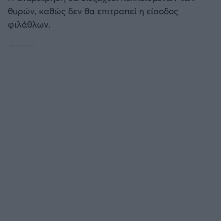
θυρών, καθώς δεν θα επιτραπεί η είσοδος
φιλάθλων.