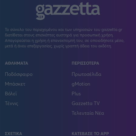
Το σύνολο του περιεχομένου και των υπηρεσιών του gazzetta.gr
διατίθεται στους επισκέπτες αυστηρά για προσωπική χρήση.
Απαγορεύεται η χρήση ή επανεκπομπή του, σε οποιοδήποτε μέσο,
μετά ή άνευ επεξεργασίας, χωρίς γραπτή άδεια του εκδότη.
ΑΘΛΗΜΑΤΑ
ΠΕΡΙΣΣΟΤΕΡΑ
Ποδόσφαιρο
Πρωτοσέλιδα
Μπάσκετ
gMotion
Βόλεϊ
Plus
Τέννις
Gazzetta TV
Τελευταία Νέα
ΣΧΕΤΙΚΑ
ΚΑΤΕΒΑΣΕ ΤΟ APP