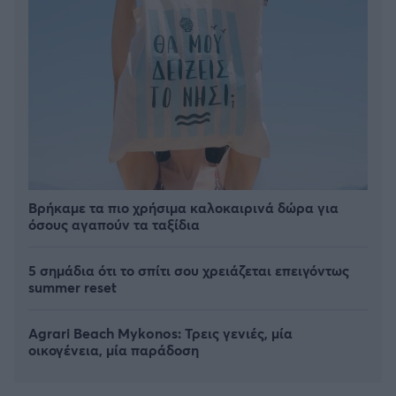
Βρήκαμε τα πιο χρήσιμα καλοκαιρινά δώρα για
όσους αγαπούν τα ταξίδια
5 σημάδια ότι το σπίτι σου χρειάζεται επειγόντως
summer reset
Agrari Beach Mykonos: Τρεις γενιές, μία
οικογένεια, μία παράδοση