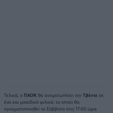
EREDIVISIE
Άρσεναλ
CYPRUS LEAGUE BY STOIXIMAN
Γιουβέντους
Παγκόσμιο Κύπελλο Συλλόγων 2025
Μίλαν
LIGA PORTUGAL BETCLIC
Ίντερ
Α' Εθνική Γυναικών
Μπάγερν Μονάχου
SUPER CUP Ελλάδας
Παρί Σεν Ζερμέν
Τελικά, ο
ΠΑΟΚ
θα αντιμετωπίσει την
Τβέντε
σε
ένα και μοναδικό φιλικό, το οποίο θα
πραγματοποιηθεί το Σάββατο στις 17:00 ώρα