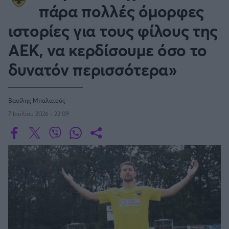
Οδηγός F1
CEV Cup
Τεχνολογία
πάρα πολλές όμορφες
Παναγιώτης Δαλαταριώφ
Κολύμβηση
ΑΘΛΗΤΙΚΕΣ ΜΕΤΑΔΟΣΕΙΣ
Bundesliga
EuroCup
GMotion WRC
SERIE A
Υγεία
Challenge Cup
ιστορίες για τους φίλους της
Ανδρέας Δημάτος
Μπιτς Βόλεϊ
Ligue 1
Mundobasket
GMotion MotoGP
LIVE SCORE
Showbiz
Αντώνης Καλκαβούρας
ΑΕΚ, να κερδίσουμε όσο το
Κύπελλο Ιταλίας
Ιστιοπλοΐα
Basketaki
Εθνική Ελλάδος
GWOMEN
Αντώνης Καρπετόπουλος
Eurobasket
Κωπηλασία
δυνατόν περισσότερα»
Μουντιάλ 2026
Δημήτρης Κατσιώνης
LA LIGA
ΑΘΛΗΤΙΚΗ ΗΧΩ
Ξιφασκία
Wyscout Analysis
Γιώργος Κούβαρης
ΕΚΠΟΜΠΕΣ
Σκοποβολή
Ευρώπη
COPA DEL REY
Κώστας Νικολακόπουλος
Βασίλης Μπαλατσός
GALACTICOS BY INTERWETTEN
Κόσμος
Πάλη
ΟΜΑΔΕΣ
Γιάννης Πάλλας
7 Ιουλίου 2026 - 22:09
GAZZ FLOOR BY NOVIBET
BUNDESLIGA
Νίκος Παπαδογιάννης
Τάε κβον ντο
ΑΕΚ
PODCASTS
POLE POSITION BY ALLWYN
Γιώργος Σακελλαρίου
Τζούντο
ΣΠΛΙΤ
LIGUE 1
OLD SCHOOL
GAZZETTA ACTS
Γιάννης Σερέτης
Ολυμπιακός
Πινγκ - πονγκ
Transfer Stories
ΜΕΤΑΒΙΒΑΣΗ BY NOVIBET
Gazzetta For Her
Σταύρος Σουντουλίδης
GAZZETTA SPECIALS
gMotion
SüPER LIG
Μαχητικά Αθλήματα
Θέμα Ισότητας
Δημήτρης Τομαράς
ΠΑΟΚ
Unique
Πυγμαχία
Για τον Αλέξανδρο
Γιώργος Τσακίρης
Wyscout Analysis
PREMIER LEAGUE Ρωσίας
Άρση Βαρών
#GiatonAlki
Παναθηναϊκός
Μιχάλης Τσαμπάς
InStat Analysis