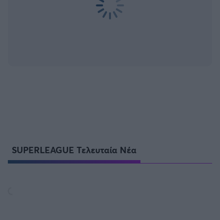
SUPERLEAGUE Τελευταία Νέα