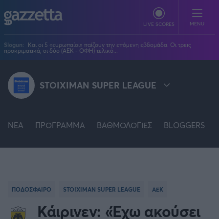
Παράκαμψη προς το κυρίως περιεχόμενο
MENU
LIVE SCORES
Slogun:
Και οι 5 «ευρωπαίοι» παίζουν την επόμενη εβδομάδα. Οι τρεις
προκριματικά, οι δύο (ΑΕΚ - ΟΦΗ) τελικό...
ΠΟΔΟΣΦΑΙΡΟ
STOIXIMAN SUPER LEAGUE
Stoiximan Super League
ΜΠΑΣΚΕΤ
Super League 2
Stoiximan GBL
Όλες οι διοργανώσεις
ΒΟΛΕΪ
Champions League
NEA
EuroLeague
ΠΡΟΓΡΑΜΜΑ
ΒΑΘΜΟΛΟΓΙΕΣ
BLOGGERS
Novibet Volley League
ΑΛΛΑ ΣΠΟΡ
STOIXIMAN SUPER LEAGUE
Europa League
Champions League
Volley League Γυναικών
Τένις
PLUS
Conference League
NBA
SUPER LEAGUE 2
Pre League
Χάντμπολ
Πολιτική
Κύπελλο Ελλάδας
Εθνική Μπάσκετ
BLOGGERS
Κύπελλο Ανδρών
Πόλο
Κοινωνία
Premier League
PREMIER LEAGUE
Elite League
Νίκος Αθανασίου
ΠΟΔΟΣΦΑΙΡΟ
STOIXIMAN SUPER LEAGUE
ΑΕΚ
GMOTION
Κύπελλο Γυναικών
Διεθνή
Στίβος
La Liga
Δημήτρης Βέργος
Α1 Γυναικών
Κάιρινεν: «Έχω ακούσει
GMotion F1
Champions League
Viral
FA CUP
ΠΡΩΤΟΣΕΛΙΔΑ
Γυμναστική
Serie A
Βασίλης Βλαχόπουλος
Κύπελλο Ελλάδος