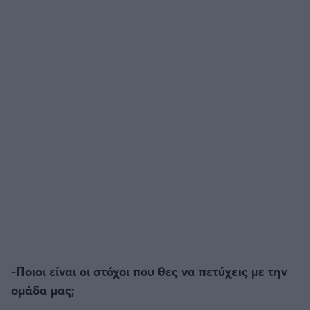
-Ποιοι είναι οι στόχοι που θες να πετύχεις με την
ομάδα μας;