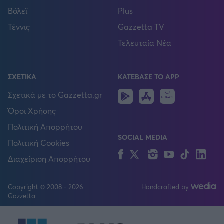
Βόλεϊ
Plus
Τέννις
Gazzetta TV
Τελευταία Νέα
ΣΧΕΤΙΚΑ
ΚΑΤΕΒΑΣΕ ΤΟ APP
Android
IOS
Huawei
Σχετικά με το Gazzetta.gr
Όροι Χρήσης
Πολιτική Απορρήτου
SOCIAL MEDIA
Πολιτική Cookies
Facebook
Twitter
Instagram
YouTube
TikTok
Lin
Διαχείριση Απορρήτου
Copyright © 2008 - 2026
Handcrafted by
FOLLOW US
Gazzetta