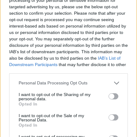
processing of your personal or sensitive information for
targeted advertising by us, please use the below opt-out
section to confirm your selection. Please note that after your
opt-out request is processed you may continue seeing
interest-based ads based on personal information utilized by
us or personal information disclosed to third parties prior to
your opt-out. You may separately opt-out of the further
disclosure of your personal information by third parties on the
IAB’s list of downstream participants. This information may
also be disclosed by us to third parties on the
IAB’s List of
Downstream Participants
that may further disclose it to other
third parties.
«Η υποδοχή που μου επιφύλαξαν η ομάδα, οι
Please note that this website/app uses one or more Google
Personal Data Processing Opt Outs
services and may gather and store information including but
συμπαίκτες μου και όλο το επιτελείο ήταν
not limited to your visit or usage behaviour. You may click to
I want to opt-out of the Sharing of my
πραγματικά θερμή. Ήταν υπέροχη. Το κλίμα μέσα
personal data.
grant or deny consent to Google and its third-party tags to
Opted In
στην ομάδα είναι εξαιρετικό και το ένιωσα από την
use your data for below specified purposes in below Google
consent section.
πρώτη κιόλας ημέρα. Οι πρώτες μου εντυπώσεις
I want to opt-out of the Sale of my
Personal Data.
είναι πολύ θετικές και είμαι πραγματικά
Opted In
χαρούμενος».
I want to opt-out of processing my