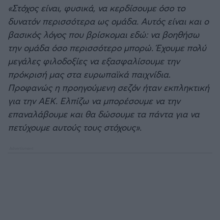
«Στόχος είναι, φυσικά, να κερδίσουμε όσο το
δυνατόν περισσότερα ως ομάδα. Αυτός είναι και ο
βασικός λόγος που βρίσκομαι εδώ: να βοηθήσω
την ομάδα όσο περισσότερο μπορώ. Έχουμε πολύ
μεγάλες φιλοδοξίες να εξασφαλίσουμε την
πρόκρισή μας στα ευρωπαϊκά παιχνίδια.
Προφανώς η προηγούμενη σεζόν ήταν εκπληκτική
για την ΑΕΚ. Ελπίζω να μπορέσουμε να την
επαναλάβουμε και θα δώσουμε τα πάντα για να
πετύχουμε αυτούς τους στόχους».