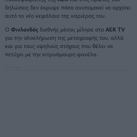
Καλαμάτα
δηλώσεις δεν έκρυψε πόσο ανυπομονεί να αρχίσει
Προκριματικά MUNDIAL 2026
αυτό το νέο κεφάλαιο της καριέρας του.
Ηρακλής
Προκριματικά EURO
Ο
Φινλανδός
διεθνής μέσος μίλησε στο
AEK TV
για την ολοκλήρωση της μεταγραφής του, αλλά
Μπαρτσελόνα
CONFERENCE LEAGUE
και για τους υψηλούς στόχους που θέλει να
πετύχει με την κιτρινόμαυρη φανέλα.
Ρεάλ Μαδρίτης
Διεθνή Φιλικά
Ατλέτικο Μαδρίτης
Ποδόσφαιρο Γυναικών
Μάντσεστερ Γιουνάιτεντ
EFL CUP
Μάντσεστερ Σίτι
COPA AFRICA
Λίβερπουλ
MLS
Τσέλσι