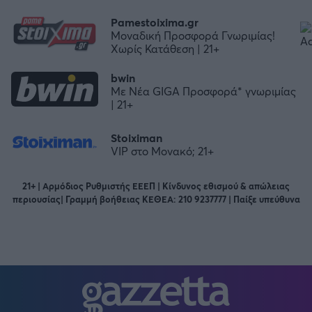
Pamestoixima.gr
Μοναδική Προσφορά Γνωριμίας!
Χωρίς Κατάθεση | 21+
bwin
Με Νέα GIGA Προσφορά* γνωριμίας
| 21+
Stoiximan
VIP στο Μονακό; 21+
21+ | Αρμόδιος Ρυθμιστής ΕΕΕΠ | Κίνδυνος εθισμού & απώλειας
περιουσίας| Γραμμή βοήθειας ΚΕΘΕΑ: 210 9237777 | Παίξε υπεύθυνα