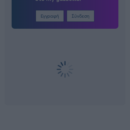
Εγγραφή
Σύνδεση