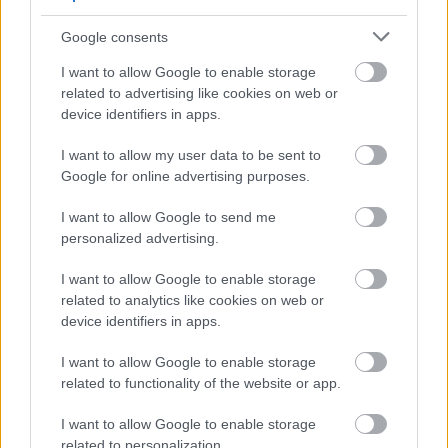
Google consents
I want to allow Google to enable storage
related to advertising like cookies on web or
device identifiers in apps.
I want to allow my user data to be sent to
Google for online advertising purposes.
I want to allow Google to send me
personalized advertising.
I want to allow Google to enable storage
Υπήρξε διεθνής με τις μικρές Εθνικές ομάδες της
related to analytics like cookies on web or
Ελλάδας, καταγράφοντας συμμετοχές με τις
device identifiers in apps.
Εθνικές U17, U18 και U19.
I want to allow Google to enable storage
related to functionality of the website or app.
Καλωσορίζουμε τον Παναγιώτη Τζίμα στη μεγάλη
οικογένεια του Ολυμπιακού και του ευχόμαστε
I want to allow Google to enable storage
Υγεία, Δύναμη και πολλές Επιτυχίες με την
related to personalization.