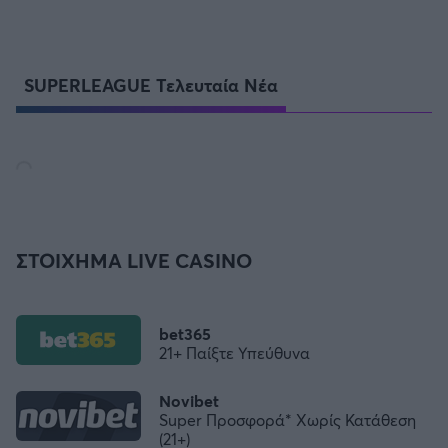
SUPERLEAGUE Τελευταία Νέα
ΣΤΟΙΧΗΜΑ LIVE CASINO
bet365
21+ Παίξτε Υπεύθυνα
Novibet
Super Προσφορά* Χωρίς Κατάθεση
(21+)