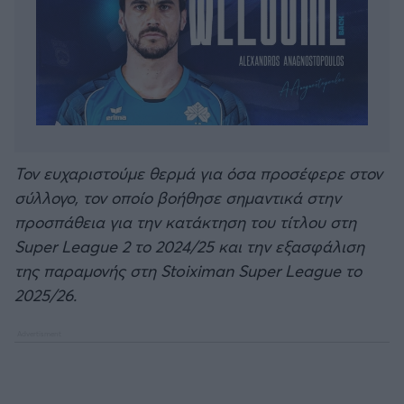
Τον ευχαριστούμε θερμά για όσα προσέφερε στον
σύλλογο, τον οποίο βοήθησε σημαντικά στην
προσπάθεια για την κατάκτηση του τίτλου στη
Super League 2 το 2024/25 και την εξασφάλιση
της παραμονής στη Stoiximan Super League το
2025/26.