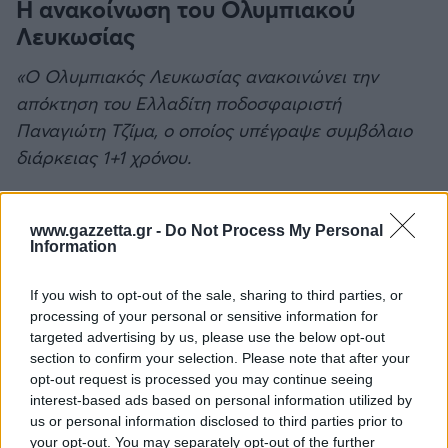
H ανακοίνωση του Ολυμπιακού
Λευκωσίας
«Ο Ολυμπιακός Λευκωσίας ανακοινώνει την
απόκτηση του Ελλαδίτη ποδοσφαιριστή
Παναγιώτη Τζίμα, ο οποίος υπέγραψε συμβόλαιο
διάρκειας 1+1 χρόνου.
Ο 25χρονος ποδοσφαιριστής αγωνίζεται ως
επιθετικός.
www.gazzetta.gr -
Do Not Process My Personal
Information
Ο Παναγιώτης Τζίμας προέρχεται από τις
If you wish to opt-out of the sale, sharing to third parties, or
ακαδημίες του Αστέρα Τρίπολης και διαθέτει
processing of your personal or sensitive information for
σημαντικές παραστάσεις από το ελληνικό
targeted advertising by us, please use the below opt-out
ποδόσφαιρο, έχοντας καταγράψει συνολικά 195
section to confirm your selection. Please note that after your
συμμετοχές, 35 γκολ και 13 ασίστ στην
opt-out request is processed you may continue seeing
interest-based ads based on personal information utilized by
επαγγελματική του καριέρα. Τελευταίος του
us or personal information disclosed to third parties prior to
σταθμός ήταν ο Ηρακλής Θεσσαλονίκης, ενώ στο
your opt-out. You may separately opt-out of the further