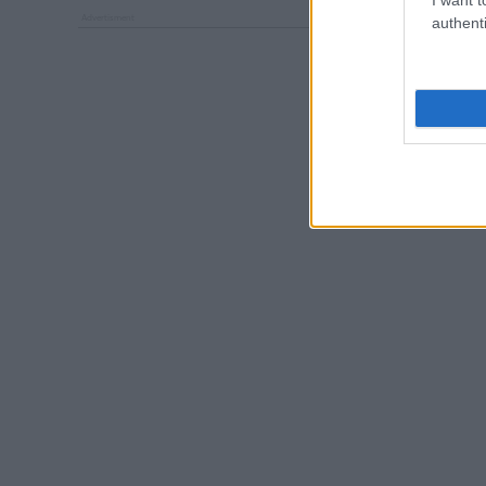
authenti