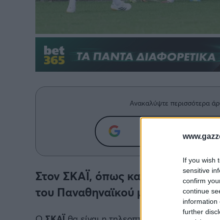
Ανακαλύψτε περισσότερα άρ
Προσθήκη του g
www.gazze
If you wish 
sensitive in
Στον ΣΚΑΪ, όπως και τα φιλικά, θα
confirm you
του Παναθηναϊκού με την Πάκσι.
continue se
information 
further disc
Ο
ΣΚΑΪ
θα είναι η τηλεοπτική στέγη του
Πανα