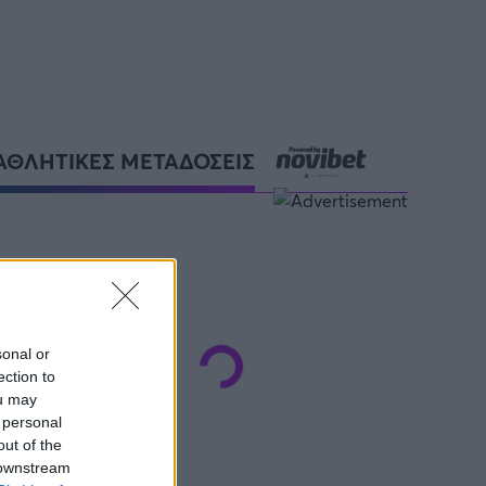
ΑΘΛΗΤΙΚΕΣ ΜΕΤΑΔΟΣΕΙΣ
sonal or
ection to
ou may
 personal
out of the
 downstream