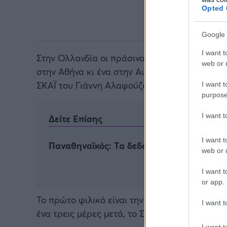
Opted 
Google 
I want t
Στην Ολλανδία οι πράσινοι θα δώσουν δύο φιλ
web or d
στην Αθήνα κι ένα στην Αυστρία. Όλα τα παιχ
ΣΚΑΪ του Γιάννη Αλαφούζου.
I want t
purpose
I want 
Δείτε Επίσης
I want t
Παναθηναϊκός: Τα δεδομένα για Κρίστιαν
web or d
I want t
or app.
Το πρώτο φιλικό είναι την 1η του Ιουλίου με τ
I want t
ένα τρεις μέρες μετά, το Σάββατο 4 Ιουλίου, 
I want t