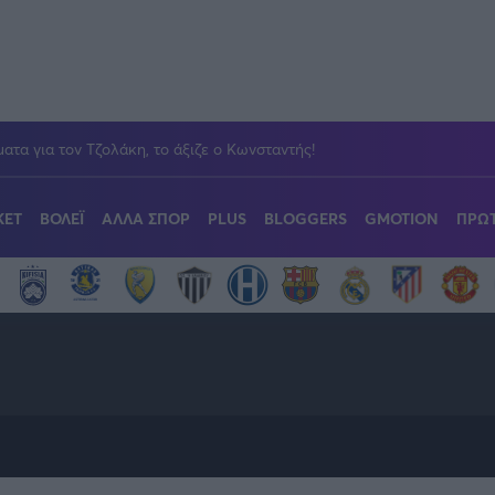
ατα για τον Τζολάκη, το άξιζε ο Κωνσταντής!
ΚΕΤ
ΒΟΛΕΪ
ΑΛΛΑ ΣΠΟΡ
PLUS
BLOGGERS
GMOTION
ΠΡΩΤ
WETTEN
ague
gue
Κοινωνία
Δημήτρης Βέργος
Οδηγός F1
GAZZ FLOOR BY NOVIBET
Super League 2
EuroLeague
Volley League Γυναικών
Χάντμπολ
Διεθνή
Βασίλης Βλαχ
GMotion WR
POLE POSIT
Champio
Champio
Pre Lea
Πόλο
GAZZETTA ACTS
GAZZET
Gazzetta For Her
Unique
ET
Υγεία
Αντώνης Καλκαβούρας
Showbiz
Αντώνης Καρ
Κύπελλο Ελλάδας
Elite League
Champions League
Κολύμβηση
Premier
Α1 Γυνα
CEV Cu
Μπιτς Βό
Θέμα Ισότητας
Wyscout 
Για τον Αλέξανδρο
InStat An
Κώστας Νικολακόπουλος
Γιάννης Πάλλ
Mundobasket
Bundesliga
Ξιφασκία
Ligue 1
Basketak
Σκοποβο
#GiatonAlki
Συνεντεύ
XIMAN SUPER LEAGUE
SUPER LEAGUE 2
Γιάννης Σερέτης
Σταύρος Σουν
Η μητρότητα στον πάγκο
Μεγάλη 
Wyscout Analysis
Τζούντο
Ευρώπη
Πινγκ - 