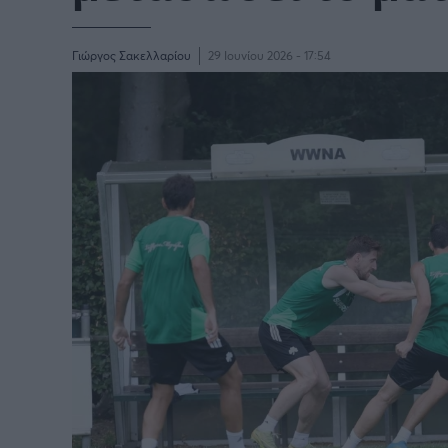
Παγκόσμιο Κύπελλο Συλλόγων
LIGA
2025
Γιώργος Σακελλαρίου
29 Ιουνίου 2026 - 17:54