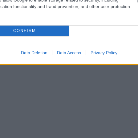
cation functionality and fraud prevention, and other user protection.
CONFIRM
Data Deletion
Data Access
Privacy Policy