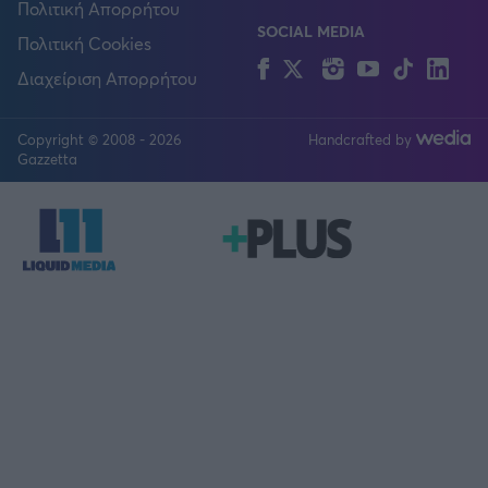
Πολιτική Απορρήτου
SOCIAL MEDIA
Πολιτική Cookies
Facebook
Twitter
Instagram
YouTube
TikTok
Lin
Διαχείριση Απορρήτου
Copyright © 2008 - 2026
Handcrafted by
FOLLOW US
Gazzetta