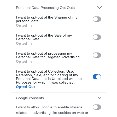
Please note that this website/app uses one or more Google
Personal Data Processing Opt Outs
services and may gather and store information including but
not limited to your visit or usage behaviour. You may click to
I want to opt-out of the Sharing of my
personal data.
grant or deny consent to Google and its third-party tags to
Opted In
Διάβασε όλα τα
τελευταία νέα
της αθλητικής
use your data for below specified purposes in below Google
επικαιρότητας. Μάθε για όλους τους
live αγώνες σήμερα
consent section.
I want to opt-out of the Sale of my
Personal Data.
και δες τις
αθλητικές μεταδόσεις
της ημέρας και της
Opted In
εβδομάδας μέσα από το υπερπλήρες Πρόγραμμα TV του
Gazzetta. Ακολούθησέ μας και στο
Google News
.
I want to opt-out of processing my
Personal Data for Targeted Advertising.
Opted In
I want to opt-out of Collection, Use,
Retention, Sale, and/or Sharing of my
ΔΙΑΒΑΣΕ ΑΚΟΜΗ:
Personal Data that Is Unrelated with the
Purposes for which it was collected.
Παναθηναϊκός: Πανέτοιμος ο Λιβάι Γκαρσία, έβγαλε
Opted Out
κανονικά όλο το πρόγραμμα της προπόνησης
Google consents
«Πόρτα Θεμπάγιος σε σούπερ πρόταση ελληνικής
I want to allow Google to enable storage
ομάδας»
related to advertising like cookies on web or