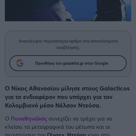
Η μητρότητα στον πάγκο
Δημήτρης Τσορμπατζόγλου
Κύπελλο Γερμανίας
Συνεντεύξεις
Άρης
Μεγάλη μου Αγάπη
Κύπελλο Ελλάδος
Μια Ιστορία από την Πόλη
Λεβαδειακός
CHAMPIONS LEAGUE
Ανακαλύψτε περισσότερα άρθρα στα αποτελέσματα
ΟΦΗ
αναζήτησης.
EUROPA LEAGUE
Βόλος
Προσθήκη του gazzetta.gr στην Google
UEFA NATIONS LEAGUE
Ατρόμητος Αθηνών
COPA AMERICA
Ο Νίκος Αθανασίου μίλησε στους Galacticos
Κηφισιά
για το ενδιαφέρον που υπάρχει για τον
Μουντιάλ 2026
Κολομβιανό μέσο Νέλσον Ντεόσα.
Αστέρας Τρίπολης
EURO
Ο
Παναθηναϊκός
συνεχίζει να τρέχει για να
Παναιτωλικός
κλείσει τα μεταγραφικά του μέτωπα και οι
Γ' Εθνική
περιπτώσεις τον
Γένσεν, Ντεόσα
είναι στο