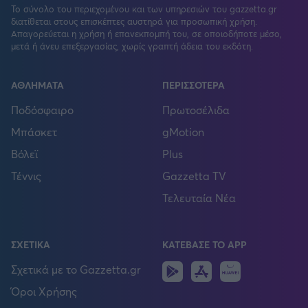
Το σύνολο του περιεχομένου και των υπηρεσιών του gazzetta.gr
διατίθεται στους επισκέπτες αυστηρά για προσωπική χρήση.
Απαγορεύεται η χρήση ή επανεκπομπή του, σε οποιοδήποτε μέσο,
μετά ή άνευ επεξεργασίας, χωρίς γραπτή άδεια του εκδότη.
ΑΘΛΗΜΑΤΑ
ΠΕΡΙΣΣΟΤΕΡΑ
Ποδόσφαιρο
Πρωτοσέλιδα
Μπάσκετ
gMotion
Βόλεϊ
Plus
Τέννις
Gazzetta TV
Τελευταία Νέα
ΣΧΕΤΙΚΑ
ΚΑΤΕΒΑΣΕ ΤΟ APP
Android
IOS
Huawei
Σχετικά με το Gazzetta.gr
Όροι Χρήσης