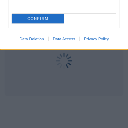
Εγγραφή
Σύνδεση
CONFIRM
Data Deletion
Data Access
Privacy Policy