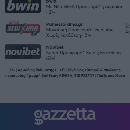
bwin
Με Νέα GIGA Προσφορά* γνωριμίας
| 21+
Pamestoixima.gr
Μοναδική Προσφορά Γνωριμίας!
Χωρίς Κατάθεση | 21+
Novibet
Super Προσφορά* Χωρίς Κατάθεση
(21+)
21+ | Αρμόδιος Ρυθμιστής ΕΕΕΠ | Κίνδυνος εθισμού & απώλειας
περιουσίας| Γραμμή βοήθειας ΚΕΘΕΑ: 210 9237777 | Παίξε υπεύθυνα