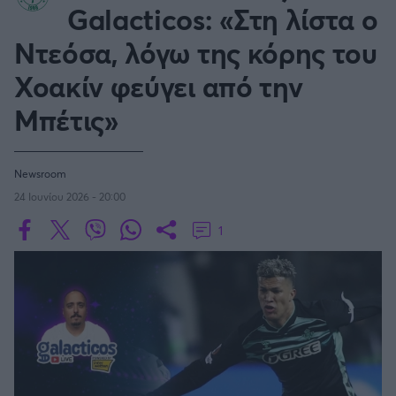
Οδηγός F1
CEV Cup
Τεχνολογία
Galacticos: «Στη λίστα ο
Παναγιώτης Δαλαταριώφ
Κολύμβηση
ΑΘΛΗΤΙΚΕΣ ΜΕΤΑΔΟΣΕΙΣ
Bundesliga
EuroCup
GMotion WRC
SERIE A
Υγεία
Challenge Cup
Ντεόσα, λόγω της κόρης του
Ανδρέας Δημάτος
Μπιτς Βόλεϊ
Ligue 1
Mundobasket
GMotion MotoGP
LIVE SCORE
Showbiz
Αντώνης Καλκαβούρας
Χοακίν φεύγει από την
Κύπελλο Ιταλίας
Ιστιοπλοΐα
Basketaki
Εθνική Ελλάδος
GWOMEN
Αντώνης Καρπετόπουλος
Eurobasket
Κωπηλασία
Μπέτις»
Μουντιάλ 2026
Δημήτρης Κατσιώνης
LA LIGA
ΑΘΛΗΤΙΚΗ ΗΧΩ
Ξιφασκία
Wyscout Analysis
Γιώργος Κούβαρης
ΕΚΠΟΜΠΕΣ
Σκοποβολή
Ευρώπη
COPA DEL REY
Κώστας Νικολακόπουλος
Newsroom
GALACTICOS BY INTERWETTEN
Κόσμος
Πάλη
ΟΜΑΔΕΣ
Γιάννης Πάλλας
24 Ιουνίου 2026 - 20:00
GAZZ FLOOR BY NOVIBET
BUNDESLIGA
Νίκος Παπαδογιάννης
Τάε κβον ντο
1
ΑΕΚ
PODCASTS
POLE POSITION BY ALLWYN
Γιώργος Σακελλαρίου
Τζούντο
ΣΠΛΙΤ
LIGUE 1
OLD SCHOOL
GAZZETTA ACTS
Γιάννης Σερέτης
Ολυμπιακός
Πινγκ - πονγκ
Transfer Stories
ΜΕΤΑΒΙΒΑΣΗ BY NOVIBET
Gazzetta For Her
Σταύρος Σουντουλίδης
GAZZETTA SPECIALS
gMotion
SüPER LIG
Μαχητικά Αθλήματα
Θέμα Ισότητας
Δημήτρης Τομαράς
ΠΑΟΚ
Unique
Πυγμαχία
Για τον Αλέξανδρο
Γιώργος Τσακίρης
Wyscout Analysis
PREMIER LEAGUE Ρωσίας
Άρση Βαρών
#GiatonAlki
Παναθηναϊκός
Μιχάλης Τσαμπάς
InStat Analysis