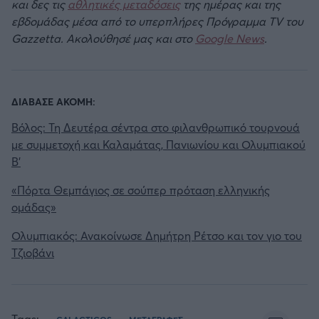
και δες τις
αθλητικές μεταδόσεις
της ημέρας και της
εβδομάδας μέσα από το υπερπλήρες Πρόγραμμα TV του
Gazzetta. Ακολούθησέ μας και στο
Google News
.
ΔΙΑΒΑΣΕ ΑΚΟΜΗ:
Βόλος: Τη Δευτέρα σέντρα στο φιλανθρωπικό τουρνουά
με συμμετοχή και Καλαμάτας, Πανιωνίου και Ολυμπιακού
Β'
«Πόρτα Θεμπάγιος σε σούπερ πρόταση ελληνικής
ομάδας»
Ολυμπιακός: Ανακοίνωσε Δημήτρη Ρέτσο και τον γιο του
Τζιοβάνι
Tags: