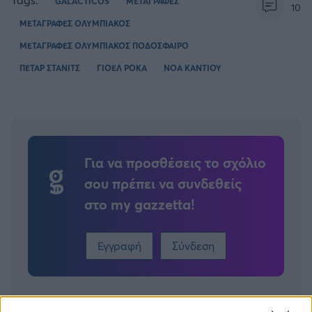
GALACTICOS
ΜΕΤΑΓΡΑΦΕΣ
10
ΜΕΤΑΓΡΑΦΕΣ ΟΛΥΜΠΙΑΚΟΣ
ΜΕΤΑΓΡΑΦΕΣ ΟΛΥΜΠΙΑΚΟΣ ΠΟΔΟΣΦΑΙΡΟ
ΠΕΤΑΡ ΣΤΑΝΙΤΣ
ΓΙΟΕΛ ΡΟΚΑ
ΝΟΑ ΚΑΝΤΙΟΥ
Για να προσθέσεις το σχόλιο
σου πρέπει να συνδεθείς
στο my gazzetta!
Εγγραφή
Σύνδεση