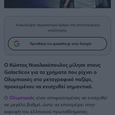
Η μητρότητα στον πάγκο
Δημήτρης Τσορμπατζόγλου
Κύπελλο Γερμανίας
Συνεντεύξεις
Άρης
Μεγάλη μου Αγάπη
Κύπελλο Ελλάδος
Μια Ιστορία από την Πόλη
Λεβαδειακός
Ανακαλύψτε περισσότερα άρθρα στα αποτελέσματα
CHAMPIONS LEAGUE
αναζήτησης.
ΟΦΗ
EUROPA LEAGUE
Προσθήκη του gazzetta.gr στην Google
Βόλος
UEFA NATIONS LEAGUE
Ατρόμητος Αθηνών
Ο Κώστας Νικολακόπουλος μίλησε στους
COPA AMERICA
Galacticos για τα χρήματα που ρίχνει ο
Κηφισιά
Ολυμπιακός στο μεταγραφικό παζάρι,
Μουντιάλ 2026
προκειμένου να ενισχυθεί σημαντικά.
Αστέρας Τρίπολης
Ο
Ολυμπιακός
είναι αποφασισμένος να ενισχυθεί
EURO
σε μεγάλο βαθμό, ώστε να επιστρέψει στην
Παναιτωλικός
κορυφή του ελληνικού πρωταθλήματος.
Γ' Εθνική