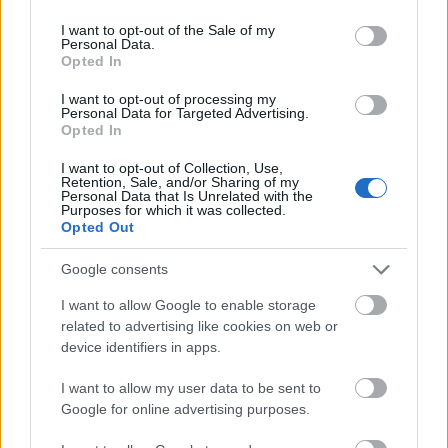
use your data for below specified purposes in below Google
consent section.
I want to opt-out of the Sale of my
Personal Data.
Opted In
I want to opt-out of processing my
Personal Data for Targeted Advertising.
Opted In
I want to opt-out of Collection, Use,
Retention, Sale, and/or Sharing of my
Personal Data that Is Unrelated with the
Πέρα από τη Λισαβόνα: 10 μαγευτικοί προορισμοί
Purposes for which it was collected.
της Πορτογαλίας
Opted Out
Το καλά κρυμμένο μυστικό της Κρήτης: Το φαράγγι
Google consents
των Αγίων και η μαγευτική παραλία στο Λιβυκό
I want to allow Google to enable storage
related to advertising like cookies on web or
6 γραφικά χωριά των Κυκλάδων που αξίζει να
device identifiers in apps.
ανακαλύψετε
I want to allow my user data to be sent to
Google for online advertising purposes.