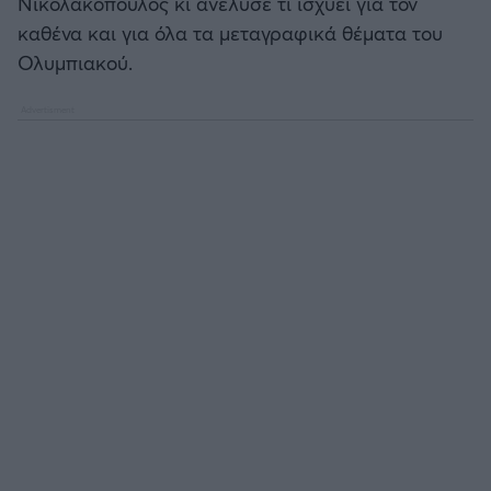
Νικολακόπουλος κι ανέλυσε τι ισχύει για τον
καθένα και για όλα τα μεταγραφικά θέματα του
Ολυμπιακού.