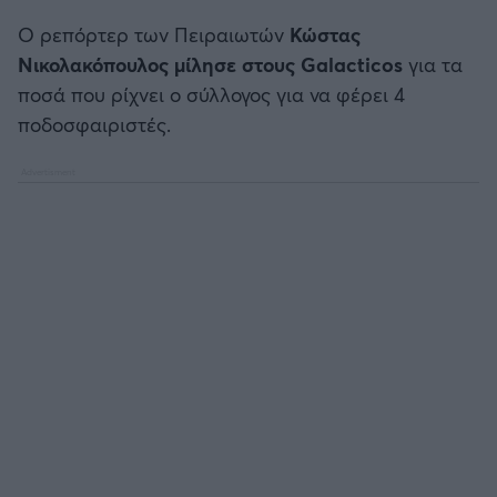
Καλαμάτα
Ο ρεπόρτερ των Πειραιωτών
Κώστας
Προκριματικά MUNDIAL 2026
Νικολακόπουλος μίλησε στους Galacticos
για τα
Ηρακλής
ποσά που ρίχνει ο σύλλογος για να φέρει 4
Προκριματικά EURO
ποδοσφαιριστές.
Μπαρτσελόνα
CONFERENCE LEAGUE
Ρεάλ Μαδρίτης
Διεθνή Φιλικά
Ατλέτικο Μαδρίτης
Ποδόσφαιρο Γυναικών
Μάντσεστερ Γιουνάιτεντ
EFL CUP
Μάντσεστερ Σίτι
COPA AFRICA
Λίβερπουλ
MLS
Τσέλσι