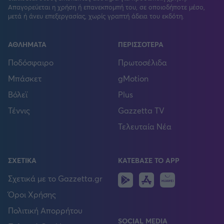
Απαγορεύεται η χρήση ή επανεκπομπή του, σε οποιοδήποτε μέσο,
μετά ή άνευ επεξεργασίας, χωρίς γραπτή άδεια του εκδότη.
ΑΘΛΗΜΑΤΑ
ΠΕΡΙΣΣΟΤΕΡΑ
Ποδόσφαιρο
Πρωτοσέλιδα
Μπάσκετ
gMotion
Βόλεϊ
Plus
Τέννις
Gazzetta TV
Τελευταία Νέα
ΣΧΕΤΙΚΑ
ΚΑΤΕΒΑΣΕ ΤΟ APP
Android
IOS
Huawei
Σχετικά με το Gazzetta.gr
Όροι Χρήσης
Πολιτική Απορρήτου
SOCIAL MEDIA