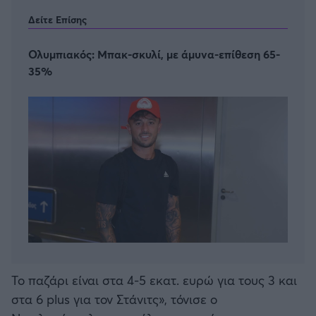
Δείτε Επίσης
Ολυμπιακός: Μπακ-σκυλί, με άμυνα-επίθεση 65-
35%
Το παζάρι είναι στα 4-5 εκατ. ευρώ για τους 3 και
στα 6 plus για τον Στάνιτς», τόνισε ο