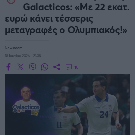
Οδηγός F1
CEV Cup
Τεχνολογία
Galacticos: «Με 22 εκατ.
Παναγιώτης Δαλαταριώφ
Κολύμβηση
ΑΘΛΗΤΙΚΕΣ ΜΕΤΑΔΟΣΕΙΣ
Bundesliga
EuroCup
GMotion WRC
SERIE A
Υγεία
Challenge Cup
ευρώ κάνει τέσσερις
Ανδρέας Δημάτος
Μπιτς Βόλεϊ
Ligue 1
Mundobasket
GMotion MotoGP
LIVE SCORE
Showbiz
Αντώνης Καλκαβούρας
μεταγραφές ο Ολυμπιακός!»
Κύπελλο Ιταλίας
Ιστιοπλοΐα
Basketaki
Εθνική Ελλάδος
GWOMEN
Αντώνης Καρπετόπουλος
Eurobasket
Κωπηλασία
Μουντιάλ 2026
Δημήτρης Κατσιώνης
LA LIGA
ΑΘΛΗΤΙΚΗ ΗΧΩ
Ξιφασκία
Newsroom
Wyscout Analysis
Γιώργος Κούβαρης
ΕΚΠΟΜΠΕΣ
Σκοποβολή
18 Ιουνίου 2026 - 21:38
Ευρώπη
COPA DEL REY
Κώστας Νικολακόπουλος
GALACTICOS BY INTERWETTEN
Κόσμος
Πάλη
ΟΜΑΔΕΣ
10
Γιάννης Πάλλας
GAZZ FLOOR BY NOVIBET
BUNDESLIGA
Νίκος Παπαδογιάννης
Τάε κβον ντο
ΑΕΚ
PODCASTS
POLE POSITION BY ALLWYN
Γιώργος Σακελλαρίου
Τζούντο
ΣΠΛΙΤ
LIGUE 1
OLD SCHOOL
GAZZETTA ACTS
Γιάννης Σερέτης
Ολυμπιακός
Πινγκ - πονγκ
Transfer Stories
ΜΕΤΑΒΙΒΑΣΗ BY NOVIBET
Gazzetta For Her
Σταύρος Σουντουλίδης
GAZZETTA SPECIALS
gMotion
SüPER LIG
Μαχητικά Αθλήματα
Θέμα Ισότητας
Δημήτρης Τομαράς
ΠΑΟΚ
Unique
Πυγμαχία
Για τον Αλέξανδρο
Γιώργος Τσακίρης
Wyscout Analysis
PREMIER LEAGUE Ρωσίας
Άρση Βαρών
#GiatonAlki
Παναθηναϊκός
Μιχάλης Τσαμπάς
InStat Analysis