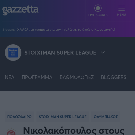
Παράκαμψη προς το κυρίως περιεχόμενο
MENU
LIVE SCORES
Slogun:
ΧΑΛάλι τα χρήματα για τον Τζολάκη, το άξιζε ο Κωνσταντής!
ΠΟΔΟΣΦΑΙΡΟ
STOIXIMAN SUPER LEAGUE
Stoiximan Super League
ΜΠΑΣΚΕΤ
Super League 2
Stoiximan GBL
Όλες οι διοργανώσεις
ΒΟΛΕΪ
Champions League
NEA
EuroLeague
ΠΡΟΓΡΑΜΜΑ
ΒΑΘΜΟΛΟΓΙΕΣ
BLOGGERS
Novibet Volley League
ΑΛΛΑ ΣΠΟΡ
STOIXIMAN SUPER LEAGUE
Europa League
Champions League
Volley League Γυναικών
Τένις
PLUS
Conference League
NBA
SUPER LEAGUE 2
Pre League
Χάντμπολ
Πολιτική
Κύπελλο Ελλάδας
Εθνική Μπάσκετ
BLOGGERS
Κύπελλο Ανδρών
Πόλο
Κοινωνία
Premier League
PREMIER LEAGUE
Elite League
Νίκος Αθανασίου
ΠΟΔΟΣΦΑΙΡΟ
STOIXIMAN SUPER LEAGUE
ΟΛΥΜΠΙΑΚΟΣ
GMOTION
Κύπελλο Γυναικών
Διεθνή
Στίβος
La Liga
Δημήτρης Βέργος
Α1 Γυναικών
Νικολακόπουλος στους
GMotion F1
Champions League
Viral
FA CUP
ΠΡΩΤΟΣΕΛΙΔΑ
Γυμναστική
Serie A
Βασίλης Βλαχόπουλος
Κύπελλο Ελλάδος