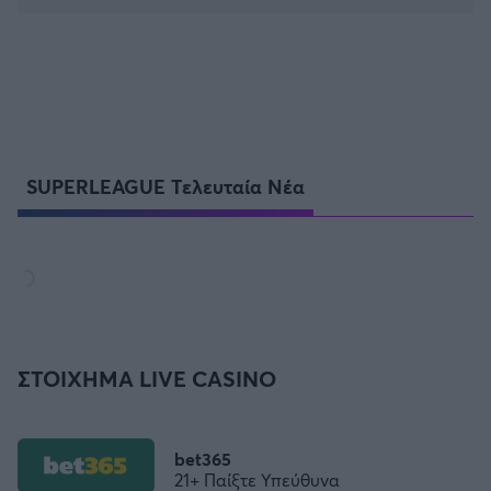
SUPERLEAGUE Τελευταία Νέα
ΣΤΟΙΧΗΜΑ LIVE CASINO
bet365
21+ Παίξτε Υπεύθυνα