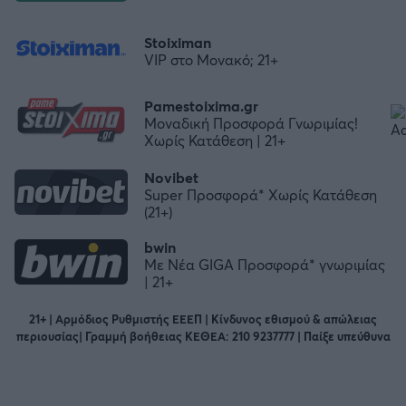
Stoiximan
VIP στο Μονακό; 21+
Pamestoixima.gr
Μοναδική Προσφορά Γνωριμίας!
Χωρίς Κατάθεση | 21+
Novibet
Super Προσφορά* Χωρίς Κατάθεση
(21+)
bwin
Με Νέα GIGA Προσφορά* γνωριμίας
| 21+
21+ | Αρμόδιος Ρυθμιστής ΕΕΕΠ | Κίνδυνος εθισμού & απώλειας
περιουσίας| Γραμμή βοήθειας ΚΕΘΕΑ: 210 9237777 | Παίξε υπεύθυνα