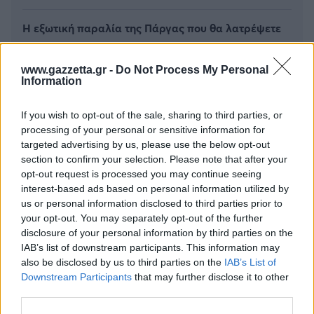
Η εξωτική παραλία της Πάργας που θα λατρέψετε
www.gazzetta.gr -
Do Not Process My Personal
Information
If you wish to opt-out of the sale, sharing to third parties, or
processing of your personal or sensitive information for
targeted advertising by us, please use the below opt-out
section to confirm your selection. Please note that after your
opt-out request is processed you may continue seeing
interest-based ads based on personal information utilized by
us or personal information disclosed to third parties prior to
your opt-out. You may separately opt-out of the further
disclosure of your personal information by third parties on the
IAB’s list of downstream participants. This information may
also be disclosed by us to third parties on the
IAB’s List of
Downstream Participants
that may further disclose it to other
«Μου χρωστάς έναν Αύγουστο»: Όλοι μιλούν για τη
third parties.
φράση που έγινε τραγούδι, κανείς δεν ξέρει από