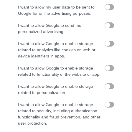
I want to allow my user data to be sent to
Google for online advertising purposes.
Πόσο δίνουν οι στοιχηματικές στον Μητσοτάκη
I want to allow Google to send me
personalized advertising.
Τα 15 μεγάλα οδικά έργα που αλλάζουν τον χάρτη -
Πότε ολοκληρώνονται, ποια καθυστερούν
I want to allow Google to enable storage
related to analytics like cookies on web or
device identifiers in apps.
Το χρονοδιάγραμμα για την αποκατάσταση της
Δυτικής Αττικής μετά τη φωτιά
I want to allow Google to enable storage
related to functionality of the website or app.
I want to allow Google to enable storage
related to personalization.
I want to allow Google to enable storage
related to security, including authentication
functionality and fraud prevention, and other
user protection.