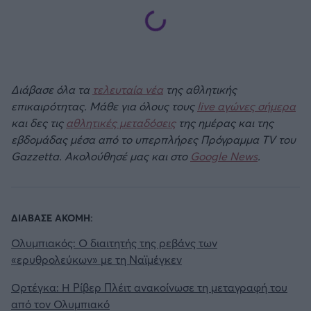
EREDIVISIE
Άρσεναλ
CYPRUS LEAGUE BY STOIXIMAN
Γιουβέντους
Παγκόσμιο Κύπελλο Συλλόγων 2025
Διάβασε όλα τα
τελευταία νέα
της αθλητικής
επικαιρότητας. Μάθε για όλους τους
live αγώνες σήμερα
Μίλαν
LIGA PORTUGAL BETCLIC
και δες τις
αθλητικές μεταδόσεις
της ημέρας και της
εβδομάδας μέσα από το υπερπλήρες Πρόγραμμα TV του
Ίντερ
Gazzetta. Ακολούθησέ μας και στο
Google News
.
Α' Εθνική Γυναικών
Μπάγερν Μονάχου
SUPER CUP Ελλάδας
ΔΙΑΒΑΣΕ ΑΚΟΜΗ:
Παρί Σεν Ζερμέν
Ολυμπιακός: Ο διαιτητής της ρεβάνς των
«ερυθρολεύκων» με τη Ναϊμέγκεν
Ορτέγκα: Η Ρίβερ Πλέιτ ανακοίνωσε τη μεταγραφή του
από τον Ολυμπιακό