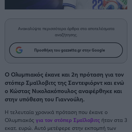
Η μητρότητα στον πάγκο
Δημήτρης Τσορμπατζόγλου
Κύπελλο Γερμανίας
Συνεντεύξεις
Άρης
Μεγάλη μου Αγάπη
Κύπελλο Ελλάδος
Μια Ιστορία από την Πόλη
Λεβαδειακός
Ανακαλύψτε περισσότερα άρθρα στα αποτελέσματα
CHAMPIONS LEAGUE
αναζήτησης.
ΟΦΗ
EUROPA LEAGUE
Προσθήκη του gazzetta.gr στην Google
Βόλος
UEFA NATIONS LEAGUE
Ατρόμητος Αθηνών
Ο Ολυμπιακός έκανε και 2η πρόταση για τον
COPA AMERICA
στόπερ Σμαϊλοβιτς της Σαντεφιόρντ και ενώ
Κηφισιά
ο Κώστας Νικολακόπουλος αναφέρθηκε και
Μουντιάλ 2026
στην υπόθεση του Γιαννούλη.
Αστέρας Τρίπολης
Η τελευταία χρονικά πρόταση που έκανε ο
EURO
Ολυμπιακός
για τον στόπερ Σμαϊλοβιτς
ήταν στα 3
Παναιτωλικός
εκατ. ευρώ. Αυτό μετέφερε στην εκπομπή των
Γ' Εθνική