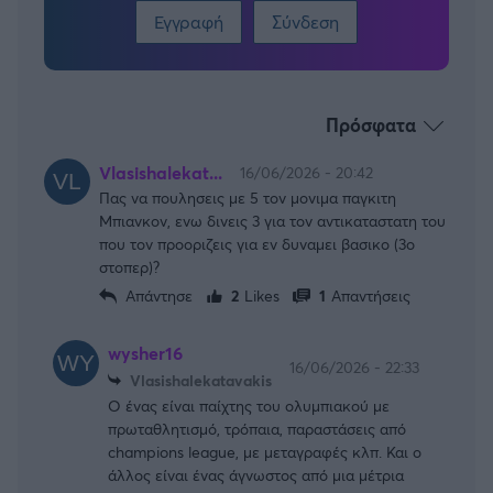
Εγγραφή
Σύνδεση
Πρόσφατα
Vlasishalekat...
16/06/2026 - 20:42
Πας να πουλησεις με 5 τον μονιμα παγκιτη
Μπιανκον, ενω δινεις 3 για τον αντικαταστατη του
που τον προοριζεις για εν δυναμει βασικο (3ο
στοπερ)?
Απάντησε
2
Likes
1
Απαντήσεις
wysher16
16/06/2026 - 22:33
Vlasishalekatavakis
Ο ένας είναι παίχτης του ολυμπιακού με
πρωταθλητισμό, τρόπαια, παραστάσεις από
champions league, με μεταγραφές κλπ. Και ο
άλλος είναι ένας άγνωστος από μια μέτρια