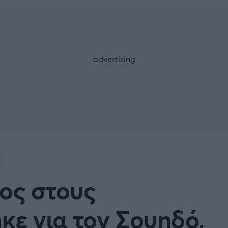
Μια Ιστο
Μιχάλης Τσαμπάς
Δημήτρης Τσ
 A
Κύπελλο Ιταλίας
Άρση Βαρών
ESLIGA
LIGUE 1
λο Γερμανίας
Κύπελλο Ελλάδος
FOLLOW US
 NATIONS LEAGUE
COPA AMERICA
ική
Προκριματικά MUNDIAL 2
ή Φιλικά
Ποδόσφαιρο Γυναικών
ος στους
EREDIVISIE
κε για τον Σουηδό,