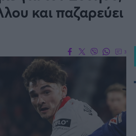
λλου και παζαρεύει
 PORTUGAL BETCLIC
Α' Εθνική Γυναικών
3