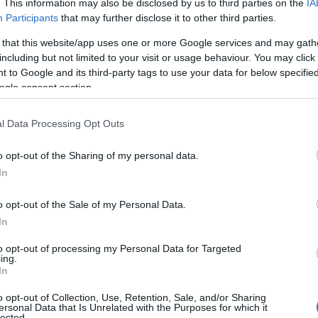
. This information may also be disclosed by us to third parties on the
IA
πορτάζ που παρέθεσε στους
Participants
that may further disclose it to other third parties.
λίξεις επί των μεταγραφικών στον
 that this website/app uses one or more Google services and may gath
including but not limited to your visit or usage behaviour. You may click 
 to Google and its third-party tags to use your data for below specifi
ogle consent section.
λοβιτς
που βρίσκεται στην μεταγραφική ατζέντα
ύ,
Κώστας Νικολακόπουλος
, μετέφερε στους
l Data Processing Opt Outs
Gazzetta
- όλα τα δεδομένα και για την θέση του
o opt-out of the Sharing of my personal data.
αφικά μέτωπα.
In
o opt-out of the Sale of my Personal Data.
In
to opt-out of processing my Personal Data for Targeted
ing.
In
o opt-out of Collection, Use, Retention, Sale, and/or Sharing
ersonal Data that Is Unrelated with the Purposes for which it
lected.