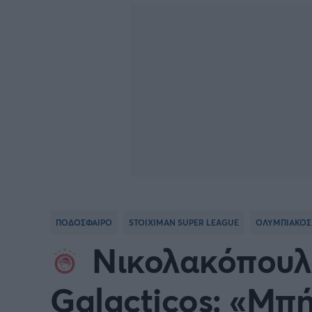
Γιώργος Τσακίρης
FA CUP
SERIE
Πυγμαχία
COPA DEL REY
BUND
PREMIER LEAGUE Ρωσίας
Κύπελ
EUROPA LEAGUE
UEFA
EURO
Γ' Εθν
ΠΟΔΟΣΦΑΙΡΟ
STOIXIMAN SUPER LEAGUE
ΟΛΥΜΠΙΑΚΟΣ
CONFERENCE LEAGUE
Διεθν
Νικολακόπουλ
COPA AFRICA
MLS
Galacticos: «Μπή