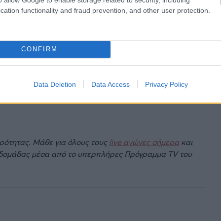
cation functionality and fraud prevention, and other user protection.
CONFIRM
Data Deletion
Data Access
Privacy Policy
ιρότητας. Μάθε για όλους τους
live αγώνες σήμερα
και
βδομάδας μέσα από το υπερπλήρες Πρόγραμμα TV του