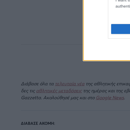
authenti
Διάβασε όλα τα
τελευταία νέα
της αθλητικής επικα
δες τις
αθλητικές μεταδόσεις
της ημέρας και της ε
Gazzetta. Ακολούθησέ μας και στο
Google News
.
ΔΙΑΒΑΣΕ ΑΚΟΜΗ: