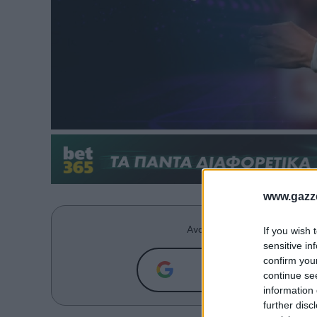
www.gazze
Ανακαλύψτε περισσότερα άρ
If you wish 
sensitive in
confirm you
Προσθήκη του g
continue se
information 
further disc