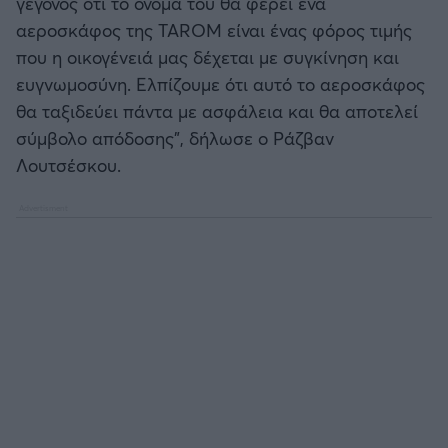
γεγονός ότι το όνομά του θα φέρει ένα
αεροσκάφος της TAROM είναι ένας φόρος τιμής
που η οικογένειά μας δέχεται με συγκίνηση και
ευγνωμοσύνη. Ελπίζουμε ότι αυτό το αεροσκάφος
θα ταξιδεύει πάντα με ασφάλεια και θα αποτελεί
σύμβολο απόδοσης", δήλωσε ο Ράζβαν
Λουτσέσκου.