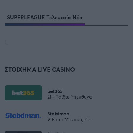
SUPERLEAGUE Τελευταία Νέα
ΣΤΟΙΧΗΜΑ LIVE CASINO
bet365
21+ Παίξτε Υπεύθυνα
Stoiximan
VIP στο Μονακό; 21+