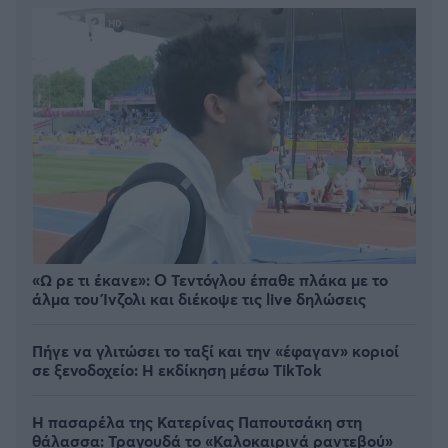
«Ω ρε τι έκανε»: Ο Τεντόγλου έπαθε πλάκα με το
άλμα του Ίνζολι και διέκοψε τις live δηλώσεις
Πήγε να γλιτώσει το ταξί και την «έφαγαν» κοριοί
σε ξενοδοχείο: H εκδίκηση μέσω TikTok
Η πασαρέλα της Κατερίνας Παπουτσάκη στη
θάλασσα: Τραγουδά το «Καλοκαιρινά ραντεβού»