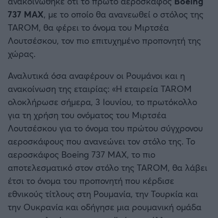
ανακοινώθηκε ότι το πρώτο αεροσκάφος
Boeing
Καλαμάτα
737 MAX
, με το οποίο θα ανανεωθεί ο στόλος της
Προκριματικά MUNDIAL 2026
TAROM, θα φέρει το όνομα του Μιρτσέα
Ηρακλής
Λουτσέσκου, τον πιο επιτυχημένο προπονητή της
Προκριματικά EURO
χώρας.
Μπαρτσελόνα
CONFERENCE LEAGUE
Αναλυτικά όσα αναφέρουν οι Ρουμάνοι και η
Ρεάλ Μαδρίτης
ανακοίνωση της εταιρίας: «Η εταιρεία TAROM
Διεθνή Φιλικά
ολοκλήρωσε σήμερα, 3 Ιουνίου, το πρωτόκολλο
Ατλέτικο Μαδρίτης
για τη χρήση του ονόματος του Μιρτσέα
Ποδόσφαιρο Γυναικών
Λουτσέσκου για το όνομα του πρώτου σύγχρονου
Μάντσεστερ Γιουνάιτεντ
αεροσκάφους που ανανεώνει τον στόλο της. Το
EFL CUP
αεροσκάφος Boeing 737 MAX, το πιο
Μάντσεστερ Σίτι
αποτελεσματικό στον στόλο της TAROM, θα λάβει
COPA AFRICA
έτσι το όνομα του προπονητή που κέρδισε
Λίβερπουλ
εθνικούς τίτλους στη Ρουμανία, την Τουρκία και
MLS
την Ουκρανία και οδήγησε μια ρουμανική ομάδα
Τσέλσι