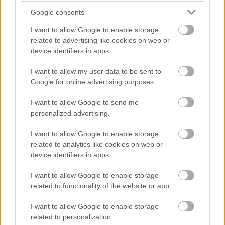
Google consents
I want to allow Google to enable storage
related to advertising like cookies on web or
device identifiers in apps.
I want to allow my user data to be sent to
Google for online advertising purposes.
I want to allow Google to send me
personalized advertising.
I want to allow Google to enable storage
BEST OF
INTERNET
related to analytics like cookies on web or
device identifiers in apps.
I want to allow Google to enable storage
related to functionality of the website or app.
I want to allow Google to enable storage
related to personalization.