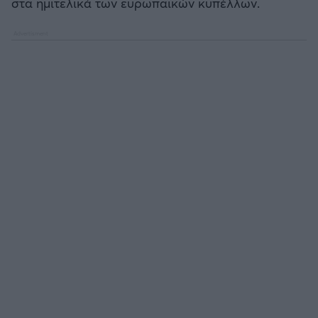
στα ημιτελικά των ευρωπαϊκών κυπέλλων.
EREDIVISIE
Άρσεναλ
CYPRUS LEAGUE BY STOIXIMAN
Γιουβέντους
Παγκόσμιο Κύπελλο Συλλόγων 2025
Μίλαν
LIGA PORTUGAL BETCLIC
Ίντερ
Α' Εθνική Γυναικών
Μπάγερν Μονάχου
SUPER CUP Ελλάδας
Παρί Σεν Ζερμέν