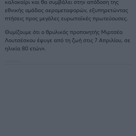
καλοκαίρι και θα συμβάλει στην απόδοση της
εθνικής ομάδας αερομεταφορών, εξυπηρετώντας
πτήσεις προς μεγάλες ευρωπαϊκές πρωτεύουσες.
Θυμίζουμε ότι ο θρυλικός προπονητής Μιρτσέα
Λουτσέσκου έφυγε από τη ζωή στις 7 Απριλίου, σε
ηλικία 80 ετών».