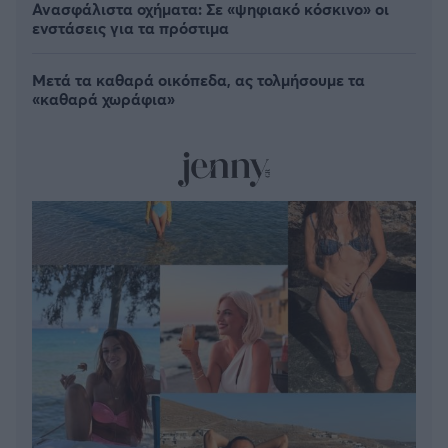
Ανασφάλιστα οχήματα: Σε «ψηφιακό κόσκινο» οι
ενστάσεις για τα πρόστιμα
Μετά τα καθαρά οικόπεδα, ας τολμήσουμε τα
«καθαρά χωράφια»