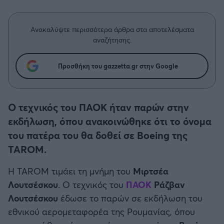
Η μητρότητα στον πάγκο
Δημήτρης Τσορμπατζόγλου
Κύπελλο Γερμανίας
Συνεντεύξεις
Άρης
Μεγάλη μου Αγάπη
Ανακαλύψτε περισσότερα άρθρα στα αποτελέσματα
Κύπελλο Ελλάδος
Μια Ιστορία από την Πόλη
αναζήτησης.
Λεβαδειακός
CHAMPIONS LEAGUE
Προσθήκη του gazzetta.gr στην Google
ΟΦΗ
EUROPA LEAGUE
Βόλος
Ο τεχνικός του ΠΑΟΚ ήταν παρών στην
UEFA NATIONS LEAGUE
εκδήλωση, όπου ανακοινώθηκε ότι το όνομα
Ατρόμητος Αθηνών
του πατέρα του θα δοθεί σε Boeing της
COPA AMERICA
TAROM.
Κηφισιά
Μουντιάλ 2026
Η TAROM τιμάει τη μνήμη του
Μιρτσέα
Αστέρας Τρίπολης
Λουτσέσκου
. Ο τεχνικός του
ΠΑΟΚ
Ράζβαν
EURO
Λουτσέσκου
έδωσε το παρών σε εκδήλωση του
Παναιτωλικός
εθνικού αερομεταφορέα της Ρουμανίας, όπου
Γ' Εθνική