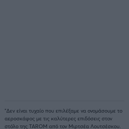
"Δεν είναι τυχαίο που επιλέξαμε να ονομάσουμε το
αεροσκάφος με τις καλύτερες επιδόσεις στον
στόλο της TAROM από τον Μιρτσέα Λουτσέσκου.