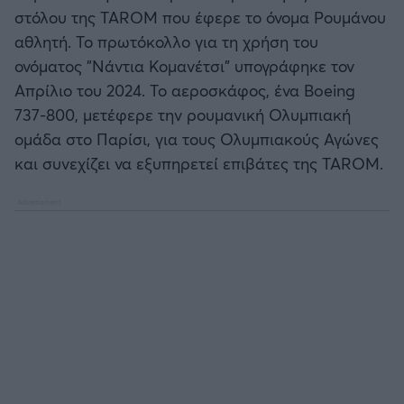
στόλου της TAROM που έφερε το όνομα Ρουμάνου
αθλητή. Το πρωτόκολλο για τη χρήση του
ονόματος "Νάντια Κομανέτσι" υπογράφηκε τον
Απρίλιο του 2024. Το αεροσκάφος, ένα Boeing
737-800, μετέφερε την ρουμανική Ολυμπιακή
ομάδα στο Παρίσι, για τους Ολυμπιακούς Αγώνες
και συνεχίζει να εξυπηρετεί επιβάτες της TAROM.