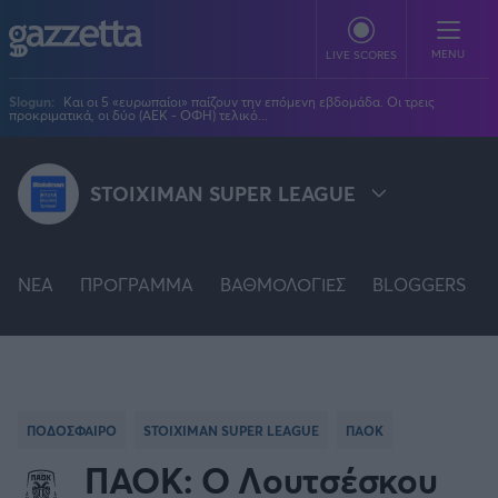
Παράκαμψη προς το κυρίως περιεχόμενο
MENU
LIVE SCORES
Slogun:
Και οι 5 «ευρωπαίοι» παίζουν την επόμενη εβδομάδα. Οι τρεις
προκριματικά, οι δύο (ΑΕΚ - ΟΦΗ) τελικό...
ΠΟΔΟΣΦΑΙΡΟ
STOIXIMAN SUPER LEAGUE
Stoiximan Super League
ΜΠΑΣΚΕΤ
Super League 2
Stoiximan GBL
Όλες οι διοργανώσεις
ΒΟΛΕΪ
Champions League
NEA
EuroLeague
ΠΡΟΓΡΑΜΜΑ
ΒΑΘΜΟΛΟΓΙΕΣ
BLOGGERS
Novibet Volley League
ΑΛΛΑ ΣΠΟΡ
STOIXIMAN SUPER LEAGUE
Europa League
Champions League
Volley League Γυναικών
Τένις
PLUS
Conference League
NBA
SUPER LEAGUE 2
Pre League
Χάντμπολ
Πολιτική
Κύπελλο Ελλάδας
Εθνική Μπάσκετ
BLOGGERS
Κύπελλο Ανδρών
Πόλο
Κοινωνία
Premier League
PREMIER LEAGUE
Elite League
Νίκος Αθανασίου
ΠΟΔΟΣΦΑΙΡΟ
STOIXIMAN SUPER LEAGUE
ΠΑΟΚ
GMOTION
Κύπελλο Γυναικών
Διεθνή
Στίβος
La Liga
Δημήτρης Βέργος
Α1 Γυναικών
ΠΑΟΚ: Ο Λουτσέσκου
GMotion F1
Champions League
Viral
FA CUP
ΠΡΩΤΟΣΕΛΙΔΑ
Γυμναστική
Serie A
Βασίλης Βλαχόπουλος
Κύπελλο Ελλάδος