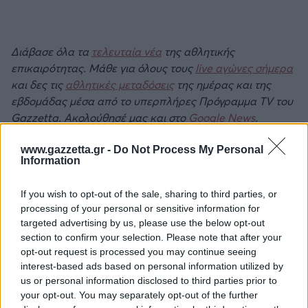
Διάβασε όλα τα
τελευταία νέα
της αθλητικής
επικαιρότητας. Μάθε για όλους τους
live αγώνες σήμερα
και δες τις
αθλητικές μεταδόσεις
της ημέρας και της
εβδομάδας μέσα από το υπερπλήρες Πρόγραμμα TV του
Gazzetta. Ακολούθησέ μας και στο
Google News
.
www.gazzetta.gr -
Do Not Process My Personal
Information
ΔΙΑΒΑΣΕ ΑΚΟΜΗ:
If you wish to opt-out of the sale, sharing to third parties, or
ΠΑΟΚ: Η τακτική στο επίκεντρο πριν τη ρεβάνς με την
processing of your personal or sensitive information for
Άντερλεχτ
targeted advertising by us, please use the below opt-out
section to confirm your selection. Please note that after your
Βίτορ Μπρούνο: «Μέγαλη πρόκληση για την Άντερλεχτ η
opt-out request is processed you may continue seeing
ρεβάνς με τον ΠΑΟΚ»
interest-based ads based on personal information utilized by
us or personal information disclosed to third parties prior to
ΠΑΟΚ: Η Άντερλεχτ λυτρώθηκε στο 92' με αριθμητικό
your opt-out. You may separately opt-out of the further
πλεονέκτημα