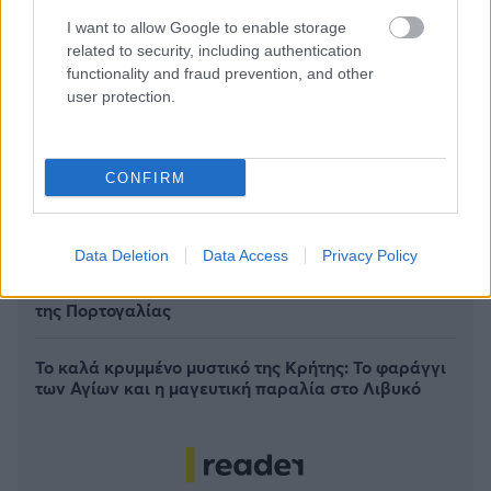
I want to allow Google to enable storage
related to security, including authentication
functionality and fraud prevention, and other
user protection.
CONFIRM
5 γραφικά ψαροχώρια της Ελλάδας που δεν έχετε
ανακαλύψει ακόμα
Data Deletion
Data Access
Privacy Policy
Πέρα από τη Λισαβόνα: 10 μαγευτικοί προορισμοί
της Πορτογαλίας
Το καλά κρυμμένο μυστικό της Κρήτης: Το φαράγγι
των Αγίων και η μαγευτική παραλία στο Λιβυκό