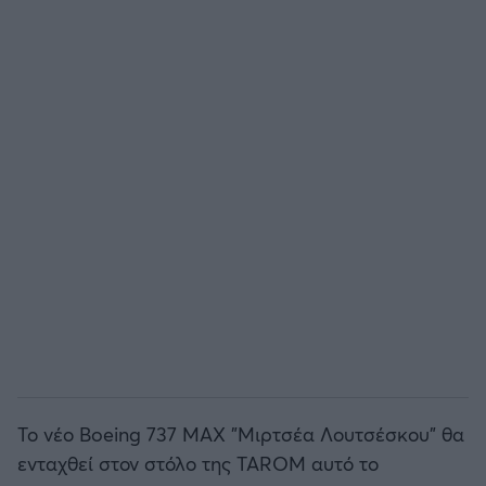
Το νέο Boeing 737 MAX "Μιρτσέα Λουτσέσκου" θα
ενταχθεί στον στόλο της TAROM αυτό το