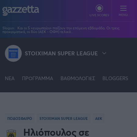
Παράκαμψη προς το κυρίως περιεχόμενο
MENU
LIVE SCORES
Slogun:
Και οι 5 «ευρωπαίοι» παίζουν την επόμενη εβδομάδα. Οι τρεις
προκριματικά, οι δύο (ΑΕΚ - ΟΦΗ) τελικό...
ΠΟΔΟΣΦΑΙΡΟ
STOIXIMAN SUPER LEAGUE
Stoiximan Super League
ΜΠΑΣΚΕΤ
Super League 2
Stoiximan GBL
Όλες οι διοργανώσεις
ΒΟΛΕΪ
Champions League
NEA
EuroLeague
ΠΡΟΓΡΑΜΜΑ
ΒΑΘΜΟΛΟΓΙΕΣ
BLOGGERS
Novibet Volley League
ΑΛΛΑ ΣΠΟΡ
STOIXIMAN SUPER LEAGUE
Europa League
Champions League
Volley League Γυναικών
Τένις
PLUS
Conference League
NBA
SUPER LEAGUE 2
Pre League
Χάντμπολ
Πολιτική
Κύπελλο Ελλάδας
Εθνική Μπάσκετ
BLOGGERS
Κύπελλο Ανδρών
Πόλο
Κοινωνία
Premier League
PREMIER LEAGUE
Elite League
Νίκος Αθανασίου
ΠΟΔΟΣΦΑΙΡΟ
STOIXIMAN SUPER LEAGUE
ΑΕΚ
GMOTION
Κύπελλο Γυναικών
Διεθνή
Στίβος
La Liga
Δημήτρης Βέργος
Α1 Γυναικών
Ηλιόπουλος σε
GMotion F1
Champions League
Viral
FA CUP
ΠΡΩΤΟΣΕΛΙΔΑ
Γυμναστική
Serie A
Βασίλης Βλαχόπουλος
Κύπελλο Ελλάδος