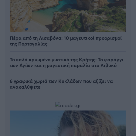
Πέρα από τη Λισαβόνα: 10 μαγευτικοί προορισμοί
της Πορτογαλίας
Το καλά κρυμμένο μυστικό της Κρήτης: Το φαράγγι
των Αγίων και η μαγευτική παραλία στο Λιβυκό
6 γραφικά χωριά των Κυκλάδων που αξίζει να
ανακαλύψετε