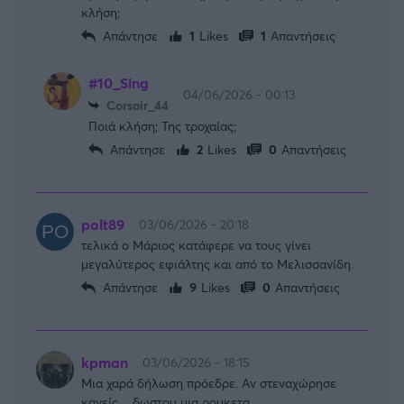
κλήση;
Απάντησε
1
Likes
1
Απαντήσεις
#10_Sing
04/06/2026 - 00:13
Corsair_44
Ποιά κλήση; Της τροχαίας;
Απάντησε
2
Likes
0
Απαντήσεις
polt89
03/06/2026 - 20:18
τελικά ο Μάριος κατάφερε να τους γίνει
μεγαλύτερος εφιάλτης και από το Μελισσανίδη.
Απάντησε
9
Likes
0
Απαντήσεις
kpman
03/06/2026 - 18:15
Μια χαρά δήλωση πρόεδρε. Αν στεναχώρησε
κανείς.... δωστου μια ρουκετα