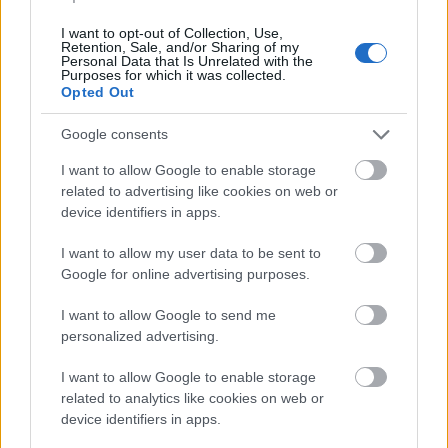
I want to opt-out of Collection, Use,
Nifalios
Retention, Sale, and/or Sharing of my
03/06/2026 - 17:03
Personal Data that Is Unrelated with the
Αγαπάμε Μάριο Ηλιόπουλο για τις ατάκες του και
Purposes for which it was collected.
την όλη παρουσία του, αλλά ο πόλεμος δεν είναι
Opted Out
κάτι με το οποίο μπορούμε να κάνουμε αστειάκια.
Σκοτώνονται άνθρωποι κάθε μέρα στην Ουκρανία
Google consents
και σε τόσες άλλες γωνιές του πλανήτη όπου
I want to allow Google to enable storage
μαίνονται συγκρούσεις
related to advertising like cookies on web or
Απάντησε
12
Likes
0
Απαντήσεις
device identifiers in apps.
I want to allow my user data to be sent to
Google for online advertising purposes.
Διαλεκτικός Μ...
03/06/2026 - 17:03
στερεότυπα
I want to allow Google to send me
Απάντησε
1
Likes
1
Απαντήσεις
personalized advertising.
I want to allow Google to enable storage
related to analytics like cookies on web or
device identifiers in apps.