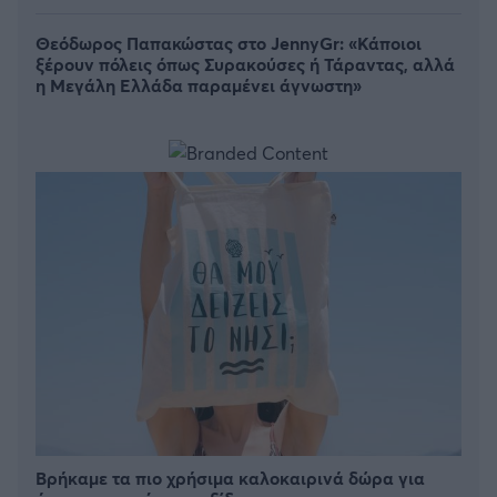
Θεόδωρος Παπακώστας στο JennyGr: «Κάποιοι
ξέρουν πόλεις όπως Συρακούσες ή Τάραντας, αλλά
η Μεγάλη Ελλάδα παραμένει άγνωστη»
Βρήκαμε τα πιο χρήσιμα καλοκαιρινά δώρα για