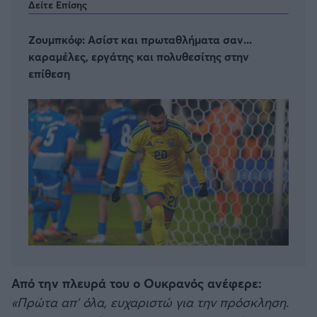
Δείτε Επίσης
Ζουμπκόφ: Ασίστ και πρωταθλήματα σαν...
καραμέλες, εργάτης και πολυθεσίτης στην
επίθεση
Από την πλευρά του ο Ουκρανός ανέφερε:
«Πρώτα απ’ όλα, ευχαριστώ για την πρόσκληση.