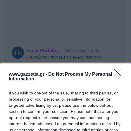
TrailerParkBo...
03/06/2026 - 15:15
κουραζονται πολυ με τις εμφανισεις του
ολυμπιακου εκει στην αντιντας τα τελευταια
χρονια
www.gazzetta.gr -
Do Not Process My Personal
Απάντησε
1
Likes
1
Απαντήσεις
Information
RednWhite
If you wish to opt-out of the sale, sharing to third parties, or
03/06/2026 - 16:28
TrailerParkBoy
processing of your personal or sensitive information for
targeted advertising by us, please use the below opt-out
Η πρώτη φανέλα πρέπει να είναι ίδια με
section to confirm your selection. Please note that after your
ελάχιστες αλλαγές. Οι υπόλοιπες ας έχουν ότι
opt-out request is processed you may continue seeing
αλλαγές θέλουν.
interest-based ads based on personal information utilized by
Απάντησε
2
Likes
0
Απαντήσεις
us or personal information disclosed to third parties prior to