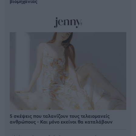
βιομηχανίας
5 σκέψεις που ταλανίζουν τους τελειομανείς
ανθρώπους - Και μόνο εκείνοι θα καταλάβουν