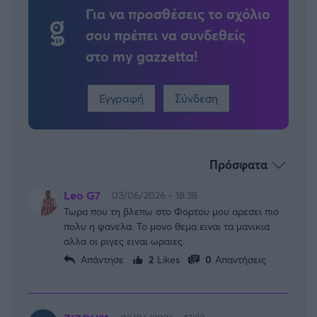
Για να προσθέσεις το σχόλιο
σου πρέπει να συνδεθείς
στο my gazzetta!
Εγγραφή
Σύνδεση
Πρόσφατα
Leo G7
03/06/2026 - 18:38
Τωρα που τη βλεπω στο Φορτου μου αρεσει πιο
πολυ η φανελα. Το μονο θεμα ειναι τα μανικια
αλλα οι ριγες ειναι ωραιες.
Απάντησε
2
Likes
0
Απαντήσεις