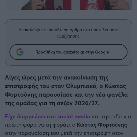
Η μητρότητα στον πάγκο
Δημήτρης Τσορμπατζόγλου
Κύπελλο Γερμανίας
Συνεντεύξεις
Άρης
Μεγάλη μου Αγάπη
Κύπελλο Ελλάδος
Μια Ιστορία από την Πόλη
Λεβαδειακός
Ανακαλύψτε περισσότερα άρθρα στα αποτελέσματα
CHAMPIONS LEAGUE
αναζήτησης.
ΟΦΗ
EUROPA LEAGUE
Προσθήκη του gazzetta.gr στην Google
Βόλος
UEFA NATIONS LEAGUE
Ατρόμητος Αθηνών
Λίγες ώρες μετά την ανακοίνωση της
COPA AMERICA
επιστροφής του στον Ολυμπιακό, ο Κώστας
Κηφισιά
Φορτούνης παρουσίασε και την νέα φανέλα
Μουντιάλ 2026
της ομάδας για τη σεζόν 2026/27.
Αστέρας Τρίπολης
Είχε διαρρεύσει στα social media
και την είδα για
EURO
πρώτη φορά να τη φοράει ο
Κώστας Φορτούνης
Παναιτωλικός
στην παρουσίαση του μετά την επιστροφή στον
Γ' Εθνική