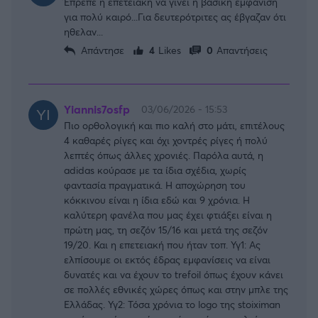
Έπρεπε η επετειακη να γινει η βασικη εμφάνιση
για πολύ καιρό...Για δευτερότριτες ας έβγαζαν ότι
ηθελαν...
Απάντησε
4
Likes
0
Απαντήσεις
Yiannis7osfp
03/06/2026 - 15:53
Πιο ορθολογική και πιο καλή στο μάτι, επιτέλους
4 καθαρές ρίγες και όχι χοντρές ρίγες ή πολύ
λεπτές όπως άλλες χρονιές. Παρόλα αυτά, η
adidas κούρασε με τα ίδια σχέδια, χωρίς
φαντασία πραγματικά. Η αποχώρηση του
κόκκινου είναι η ίδια εδώ και 9 χρόνια. Η
καλύτερη φανέλα που μας έχει φτιάξει είναι η
πρώτη μας, τη σεζόν 15/16 και μετά της σεζόν
19/20. Και η επετειακή που ήταν τοπ. Υγ1: Ας
ελπίσουμε οι εκτός έδρας εμφανίσεις να είναι
δυνατές και να έχουν το trefoil όπως έχουν κάνει
σε πολλές εθνικές χώρες όπως και στην μπλε της
Ελλάδας. Υγ2: Τόσα χρόνια το logo της stoiximan