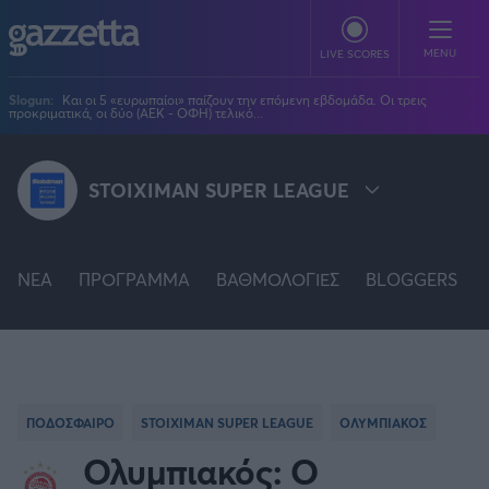
Παράκαμψη προς το κυρίως περιεχόμενο
MENU
LIVE SCORES
Slogun:
Και οι 5 «ευρωπαίοι» παίζουν την επόμενη εβδομάδα. Οι τρεις
προκριματικά, οι δύο (ΑΕΚ - ΟΦΗ) τελικό...
ΠΟΔΟΣΦΑΙΡΟ
STOIXIMAN SUPER LEAGUE
Stoiximan Super League
ΜΠΑΣΚΕΤ
Super League 2
Stoiximan GBL
Όλες οι διοργανώσεις
ΒΟΛΕΪ
Champions League
NEA
EuroLeague
ΠΡΟΓΡΑΜΜΑ
ΒΑΘΜΟΛΟΓΙΕΣ
BLOGGERS
Novibet Volley League
ΑΛΛΑ ΣΠΟΡ
STOIXIMAN SUPER LEAGUE
Europa League
Champions League
Volley League Γυναικών
Τένις
PLUS
Conference League
NBA
SUPER LEAGUE 2
Pre League
Χάντμπολ
Πολιτική
Κύπελλο Ελλάδας
Εθνική Μπάσκετ
BLOGGERS
Κύπελλο Ανδρών
Πόλο
Κοινωνία
Premier League
PREMIER LEAGUE
Elite League
Νίκος Αθανασίου
ΠΟΔΟΣΦΑΙΡΟ
STOIXIMAN SUPER LEAGUE
ΟΛΥΜΠΙΑΚΟΣ
GMOTION
Κύπελλο Γυναικών
Διεθνή
Στίβος
La Liga
Δημήτρης Βέργος
Α1 Γυναικών
Ολυμπιακός: Ο
GMotion F1
Champions League
Viral
FA CUP
ΠΡΩΤΟΣΕΛΙΔΑ
Γυμναστική
Serie A
Βασίλης Βλαχόπουλος
Κύπελλο Ελλάδος