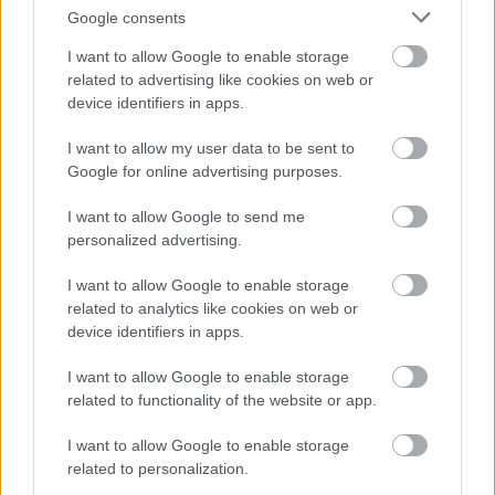
Google consents
ΔΙΑΒΑΣΕ ΑΚΟΜΗ:
I want to allow Google to enable storage
related to advertising like cookies on web or
Βόλος: Τη Δευτέρα σέντρα στο φιλανθρωπικό τουρνουά
device identifiers in apps.
με συμμετοχή και Καλαμάτας, Πανιωνίου και Ολυμπιακού
Β'
I want to allow my user data to be sent to
Google for online advertising purposes.
«Πόρτα Θεμπάγιος σε σούπερ πρόταση ελληνικής
ομάδας»
I want to allow Google to send me
personalized advertising.
Ολυμπιακός: Ανακοίνωσε Δημήτρη Ρέτσο και τον γιο του
Τζιοβάνι
I want to allow Google to enable storage
related to analytics like cookies on web or
device identifiers in apps.
I want to allow Google to enable storage
related to functionality of the website or app.
15
I want to allow Google to enable storage
related to personalization.