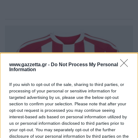
www.gazzetta.gr -
Do Not Process My Personal
Information
If you wish to opt-out of the sale, sharing to third parties, or
processing of your personal or sensitive information for
targeted advertising by us, please use the below opt-out
section to confirm your selection. Please note that after your
opt-out request is processed you may continue seeing
interest-based ads based on personal information utilized by
us or personal information disclosed to third parties prior to
your opt-out. You may separately opt-out of the further
disclosure of your personal information by third parties on the