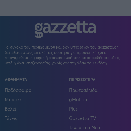
Το σύνολο του περιεχομένου και των υπηρεσιών του gazzetta.gr
διατίθεται στους επισκέπτες αυστηρά για προσωπική χρήση.
Απαγορεύεται η χρήση ή επανεκπομπή του, σε οποιοδήποτε μέσο,
μετά ή άνευ επεξεργασίας, χωρίς γραπτή άδεια του εκδότη.
ΑΘΛΗΜΑΤΑ
ΠΕΡΙΣΣΟΤΕΡΑ
Ποδόσφαιρο
Πρωτοσέλιδα
Μπάσκετ
gMotion
Βόλεϊ
Plus
Τέννις
Gazzetta TV
Τελευταία Νέα