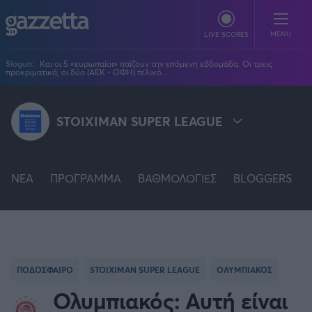
Παράκαμψη προς το κυρίως περιεχόμενο
MENU
LIVE SCORES
Slogun:
Και οι 5 «ευρωπαίοι» παίζουν την επόμενη εβδομάδα. Οι τρεις
προκριματικά, οι δύο (ΑΕΚ - ΟΦΗ) τελικό...
ΠΟΔΟΣΦΑΙΡΟ
STOIXIMAN SUPER LEAGUE
Stoiximan Super League
ΜΠΑΣΚΕΤ
Super League 2
Stoiximan GBL
Όλες οι διοργανώσεις
ΒΟΛΕΪ
Champions League
NEA
EuroLeague
ΠΡΟΓΡΑΜΜΑ
ΒΑΘΜΟΛΟΓΙΕΣ
BLOGGERS
Novibet Volley League
ΑΛΛΑ ΣΠΟΡ
STOIXIMAN SUPER LEAGUE
Europa League
Champions League
Volley League Γυναικών
Τένις
PLUS
Conference League
NBA
SUPER LEAGUE 2
Pre League
Χάντμπολ
Πολιτική
Κύπελλο Ελλάδας
Εθνική Μπάσκετ
BLOGGERS
Κύπελλο Ανδρών
Πόλο
Κοινωνία
Premier League
PREMIER LEAGUE
Elite League
Νίκος Αθανασίου
ΠΟΔΟΣΦΑΙΡΟ
STOIXIMAN SUPER LEAGUE
ΟΛΥΜΠΙΑΚΟΣ
GMOTION
Κύπελλο Γυναικών
Διεθνή
Στίβος
La Liga
Δημήτρης Βέργος
Α1 Γυναικών
Ολυμπιακός: Αυτή είναι
GMotion F1
Champions League
Viral
FA CUP
ΠΡΩΤΟΣΕΛΙΔΑ
Γυμναστική
Serie A
Βασίλης Βλαχόπουλος
Κύπελλο Ελλάδος