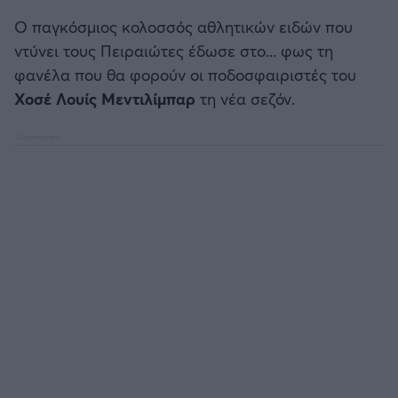
Καλαμάτα
Ο παγκόσμιος κολοσσός αθλητικών ειδών που
Προκριματικά MUNDIAL 2026
ντύνει τους Πειραιώτες έδωσε στο... φως τη
Ηρακλής
φανέλα που θα φορούν οι ποδοσφαιριστές του
Προκριματικά EURO
Χοσέ Λουίς Μεντιλίμπαρ
τη νέα σεζόν.
Μπαρτσελόνα
CONFERENCE LEAGUE
Ρεάλ Μαδρίτης
Διεθνή Φιλικά
Ατλέτικο Μαδρίτης
Ποδόσφαιρο Γυναικών
Μάντσεστερ Γιουνάιτεντ
EFL CUP
Μάντσεστερ Σίτι
COPA AFRICA
Λίβερπουλ
MLS
Τσέλσι