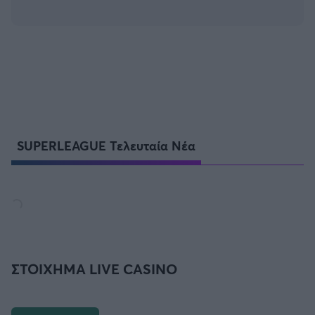
SUPERLEAGUE Τελευταία Νέα
ΣΤΟΙΧΗΜΑ LIVE CASINO