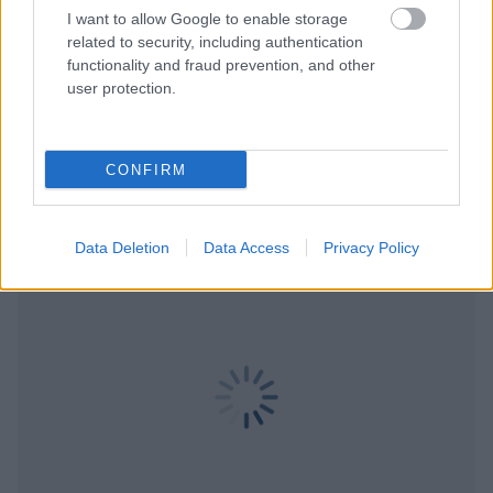
I want to allow Google to enable storage
related to security, including authentication
Για να προσθέσεις το σχόλιο
functionality and fraud prevention, and other
user protection.
σου πρέπει να συνδεθείς
στο my gazzetta!
CONFIRM
Εγγραφή
Σύνδεση
Data Deletion
Data Access
Privacy Policy