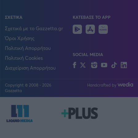
ΣΧΕΤΙΚΑ
ΚΑΤΕΒΑΣΕ ΤΟ APP
Android
IOS
Huawei
Σχετικά με το Gazzetta.gr
Όροι Χρήσης
Πολιτική Απορρήτου
SOCIAL MEDIA
Πολιτική Cookies
Facebook
Twitter
Instagram
YouTube
TikTok
Lin
Διαχείριση Απορρήτου
Copyright © 2008 - 2026
Handcrafted by
FOLLOW US
Gazzetta