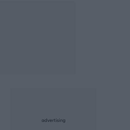
ρία από την Πόλη
ορμπατζόγλου
LA LIGA
SüPER LIG
CHAMPIONS LEAGUE
Μουντιάλ 2026
026
Προκριματικά EURO
EFL CUP
CYPRUS LEAGUE BY
STOIXIMAN