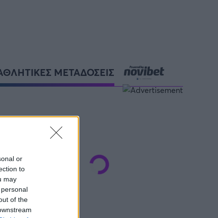
ΑΘΛΗΤΙΚΕΣ ΜΕΤΑΔΟΣΕΙΣ
sonal or
ection to
ou may
 personal
out of the
 downstream