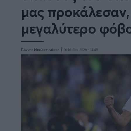
Παγκόσμιο Κύπελλο Συλλόγων
μας προκάλεσαν, 
LIGA
2025
μεγαλύτερο φόβο
Γιάννης Μπαλαντινάκης
16 Μαΐου 2026 - 14:45