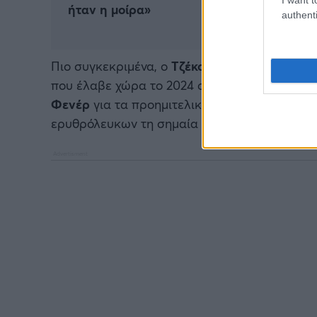
ήταν η μοίρα»
authenti
Πιο συγκεκριμένα, ο
Τζέκο
απάντησε σε ερώτη
που έλαβε χώρα το 2024 στο «Γεώργιος Καρα
Φενέρ
για τα προημιτελικά του
Conference L
ερυθρόλευκων τη σημαία της Τουρκίας που υ