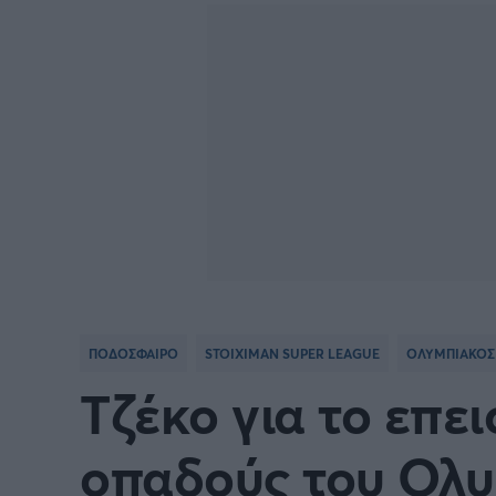
Γιώργος Τσακίρης
FA CUP
SERIE
Πυγμαχία
COPA DEL REY
BUND
PREMIER LEAGUE Ρωσίας
Κύπελ
EUROPA LEAGUE
UEFA
EURO
Γ' Εθν
ΠΟΔΟΣΦΑΙΡΟ
STOIXIMAN SUPER LEAGUE
ΟΛΥΜΠΙΑΚΟΣ
CONFERENCE LEAGUE
Διεθν
Τζέκο για το επει
COPA AFRICA
MLS
οπαδούς του Ολυ