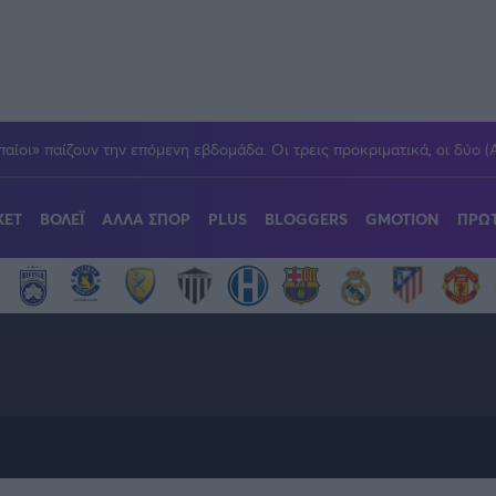
παίοι» παίζουν την επόμενη εβδομάδα. Οι τρεις προκριματικά, οι δύο (
ΚΕΤ
ΒΟΛΕΪ
ΑΛΛΑ ΣΠΟΡ
PLUS
BLOGGERS
GMOTION
ΠΡΩΤ
WETTEN
ague
gue
Κοινωνία
Δημήτρης Βέργος
Οδηγός F1
GAZZ FLOOR BY NOVIBET
Super League 2
EuroLeague
Volley League Γυναικών
Χάντμπολ
Διεθνή
Βασίλης Βλαχ
GMotion WR
POLE POSIT
Champio
Champio
Pre Lea
Πόλο
GAZZETTA ACTS
GAZZET
Gazzetta For Her
Unique
ET
Υγεία
Αντώνης Καλκαβούρας
Showbiz
Αντώνης Καρ
Κύπελλο Ελλάδας
Elite League
Champions League
Κολύμβηση
Premier
Α1 Γυνα
CEV Cu
Μπιτς Βό
Θέμα Ισότητας
Wyscout 
Για τον Αλέξανδρο
InStat An
Κώστας Νικολακόπουλος
Γιάννης Πάλλ
Mundobasket
Bundesliga
Ξιφασκία
Ligue 1
Basketak
Σκοποβο
#GiatonAlki
Συνεντεύ
XIMAN SUPER LEAGUE
SUPER LEAGUE 2
Γιάννης Σερέτης
Σταύρος Σουν
Η μητρότητα στον πάγκο
Μεγάλη 
Wyscout Analysis
Τζούντο
Ευρώπη
Πινγκ - 