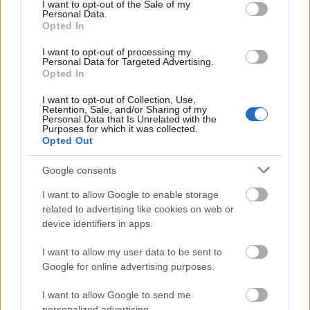
consent section.
I want to opt-out of the Sale of my
Personal Data.
στοίχημα είναι πώς αυτό θα το βγάλουμε και στα
Opted In
παιχνίδια που έχουμε εκτός έδρας.
I want to opt-out of processing my
Personal Data for Targeted Advertising.
Θέλω να πω ένα μεγάλο ευχαριστώ στον κόσμο.
Opted In
Εντός και εκτός γίνεται ο 12ος παίκτης μας. Ξέρω
I want to opt-out of Collection, Use,
ότι κάποιες φορές τους στεναχωρούμε αλλά εμείς
Retention, Sale, and/or Sharing of my
Personal Data that Is Unrelated with the
θα δώσουμε ό,τι έχουμε και δεν έχουμε για να
Purposes for which it was collected.
μπορέσουμε να παραμείνουμε στην κατηγορία».
Opted Out
Google consents
I want to allow Google to enable storage
related to advertising like cookies on web or
device identifiers in apps.
Διάβασε όλα τα
τελευταία νέα
της αθλητικής
I want to allow my user data to be sent to
επικαιρότητας. Μάθε για όλους τους
live αγώνες σήμερα
Google for online advertising purposes.
και δες τις
αθλητικές μεταδόσεις
της ημέρας και της
εβδομάδας μέσα από το υπερπλήρες Πρόγραμμα TV του
I want to allow Google to send me
Gazzetta. Ακολούθησέ μας και στο
Google News
.
personalized advertising.