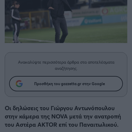
Η μητρότητα στον πάγκο
Δημήτρης Τσορμπατζόγλου
Κύπελλο Γερμανίας
Συνεντεύξεις
Άρης
Μεγάλη μου Αγάπη
Κύπελλο Ελλάδος
Μια Ιστορία από την Πόλη
Λεβαδειακός
CHAMPIONS LEAGUE
ΟΦΗ
EUROPA LEAGUE
Βόλος
Ανακαλύψτε περισσότερα άρθρα στα αποτελέσματα
UEFA NATIONS LEAGUE
αναζήτησης.
Ατρόμητος Αθηνών
COPA AMERICA
Προσθήκη του gazzetta.gr στην Google
Κηφισιά
Μουντιάλ 2026
Αστέρας Τρίπολης
Οι δηλώσεις του Γιώργου Αντωνόπουλου
EURO
στην κάμερα της NOVA μετά την ανατροπή
Παναιτωλικός
του Αστέρα ΑΚΤΟR επί του Παναιτωλικού.
Γ' Εθνική