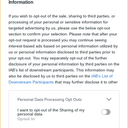
Information
If you wish to opt-out of the sale, sharing to third parties, or
processing of your personal or sensitive information for
targeted advertising by us, please use the below opt-out
section to confirm your selection. Please note that after your
opt-out request is processed you may continue seeing
interest-based ads based on personal information utilized by
us or personal information disclosed to third parties prior to
your opt-out. You may separately opt-out of the further
disclosure of your personal information by third parties on the
IAB’s list of downstream participants. This information may
also be disclosed by us to third parties on the
IAB’s List of
Downstream Participants
that may further disclose it to other
third parties.
Για το πάθος που έβγαλε η ομάδα και αν μπορεί
Please note that this website/app uses one or more Google
Personal Data Processing Opt Outs
να το κρατήσει
:
«Είναι το μεγάλο στοίχημα για
services and may gather and store information including but
not limited to your visit or usage behaviour. You may click to
I want to opt-out of the Sharing of my
εμένα. Να μπορούμε να υπάρχει αυτή η ισορροπία
personal data.
grant or deny consent to Google and its third-party tags to
Opted In
εντός κι εκτός. Γιατί εντός βγάζουμε αυτό το
use your data for below specified purposes in below Google
πάθος, την ενέργεια, την επιθετικότητα. Το μεγάλο