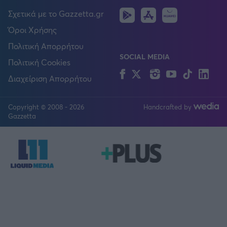
Android
IOS
Huawei
Σχετικά με το Gazzetta.gr
Όροι Χρήσης
Πολιτική Απορρήτου
SOCIAL MEDIA
Πολιτική Cookies
Facebook
Twitter
Instagram
YouTube
TikTok
Lin
Διαχείριση Απορρήτου
Copyright © 2008 - 2026
Handcrafted by
FOLLOW US
Gazzetta