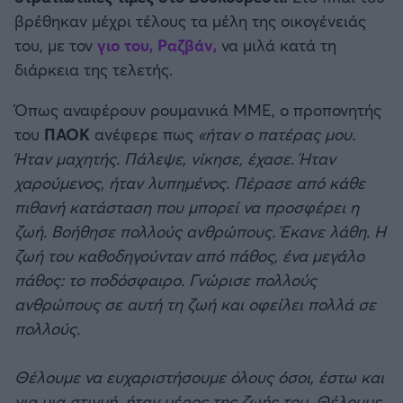
Καλαμάτα
βρέθηκαν μέχρι τέλους τα μέλη της οικογένειάς
Προκριματικά MUNDIAL 2026
του, με τον
γιο του, Ραζβάν,
να μιλά κατά τη
Ηρακλής
διάρκεια της τελετής.
Προκριματικά EURO
Όπως αναφέρουν ρουμανικά ΜΜΕ, ο προπονητής
Μπαρτσελόνα
CONFERENCE LEAGUE
του
ΠΑΟΚ
ανέφερε πως
«ήταν ο πατέρας μου.
Ήταν μαχητής. Πάλεψε, νίκησε, έχασε. Ήταν
Ρεάλ Μαδρίτης
Διεθνή Φιλικά
χαρούμενος, ήταν λυπημένος. Πέρασε από κάθε
πιθανή κατάσταση που μπορεί να προσφέρει η
Ατλέτικο Μαδρίτης
Ποδόσφαιρο Γυναικών
ζωή. Βοήθησε πολλούς ανθρώπους. Έκανε λάθη. Η
ζωή του καθοδηγούνταν από πάθος, ένα μεγάλο
Μάντσεστερ Γιουνάιτεντ
EFL CUP
πάθος: το ποδόσφαιρο. Γνώρισε πολλούς
ανθρώπους σε αυτή τη ζωή και οφείλει πολλά σε
Μάντσεστερ Σίτι
COPA AFRICA
πολλούς.
Λίβερπουλ
MLS
Θέλουμε να ευχαριστήσουμε όλους όσοι, έστω και
για μια στιγμή, ήταν μέρος της ζωής του. Θέλουμε
Τσέλσι