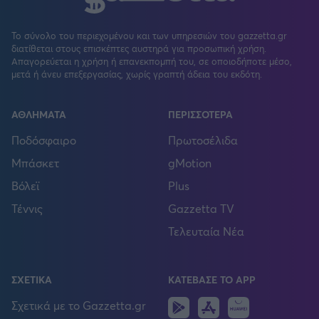
Το σύνολο του περιεχομένου και των υπηρεσιών του gazzetta.gr
διατίθεται στους επισκέπτες αυστηρά για προσωπική χρήση.
Απαγορεύεται η χρήση ή επανεκπομπή του, σε οποιοδήποτε μέσο,
μετά ή άνευ επεξεργασίας, χωρίς γραπτή άδεια του εκδότη.
ΑΘΛΗΜΑΤΑ
ΠΕΡΙΣΣΟΤΕΡΑ
Ποδόσφαιρο
Πρωτοσέλιδα
Μπάσκετ
gMotion
Βόλεϊ
Plus
Τέννις
Gazzetta TV
Τελευταία Νέα
ΣΧΕΤΙΚΑ
ΚΑΤΕΒΑΣΕ ΤΟ APP
Android
IOS
Huawei
Σχετικά με το Gazzetta.gr