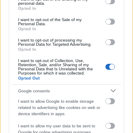
ΠΑΟΚ: Ο Σαρρής υποβλήθηκε σε επέμβαση
personal data.
grant or deny consent to Google and its third-party tags to
Opted In
use your data for below specified purposes in below Google
Γιατί δεν μέτρησε το γκολ του Μύθου για τον ΠΑΟΚ: Το
consent section.
Referee Channel έδωσε την απάντηση
I want to opt-out of the Sale of my
Personal Data.
Opted In
Μπραν - ΠΑΟΚ: Πού θα δείτε το ματς του Womens
Champions League
I want to opt-out of processing my
Personal Data for Targeted Advertising.
Opted In
I want to opt-out of Collection, Use,
Retention, Sale, and/or Sharing of my
Tags:
ΜΙΡΤΣΕΑ ΛΟΥΤΣΕΣΚΟΥ
Personal Data that Is Unrelated with the
1
Purposes for which it was collected.
ΡΑΖΒΑΝ ΛΟΥΤΣΕΣΚΟΥ
Opted Out
Google consents
I want to allow Google to enable storage
related to advertising like cookies on web or
device identifiers in apps.
Για να προσθέσεις το σχόλιο
σου πρέπει να συνδεθείς
I want to allow my user data to be sent to
Google for online advertising purposes.