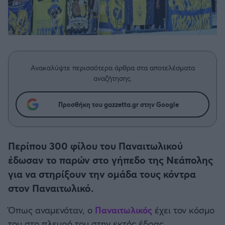
Η μητρότητα στον πάγκο
Δημήτρης Τσορμπατζόγλου
Κύπελλο Γερμανίας
Συνεντεύξεις
Άρης
Μεγάλη μου Αγάπη
Κύπελλο Ελλάδος
Μια Ιστορία από την Πόλη
Λεβαδειακός
CHAMPIONS LEAGUE
Ανακαλύψτε περισσότερα άρθρα στα αποτελέσματα
ΟΦΗ
αναζήτησης.
EUROPA LEAGUE
Βόλος
Προσθήκη του gazzetta.gr στην Google
UEFA NATIONS LEAGUE
Ατρόμητος Αθηνών
COPA AMERICA
Περίπου 300 φίλου του Παναιτωλικού
Κηφισιά
έδωσαν το παρών στο γήπεδο της Νεάπολης
Μουντιάλ 2026
για να στηρίξουν την ομάδα τους κόντρα
Αστέρας Τρίπολης
στον Παναιτωλικό.
EURO
Παναιτωλικός
Όπως αναμενόταν, ο
Παναιτωλικός
έχει τον κόσμο
Γ' Εθνική
του στο πλευρό του στην εκτός έδρας