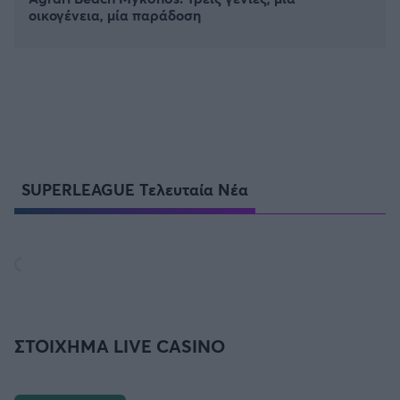
οικογένεια, μία παράδοση
SUPERLEAGUE Τελευταία Νέα
ΣΤΟΙΧΗΜΑ LIVE CASINO