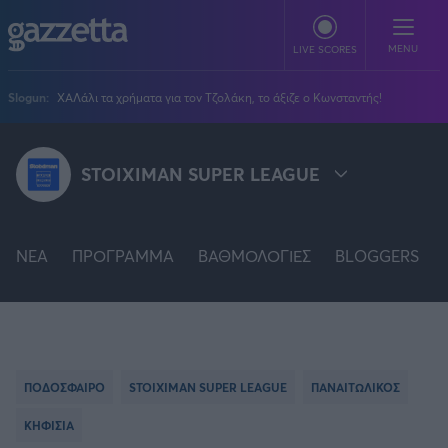
Παράκαμψη προς το κυρίως περιεχόμενο
MENU
LIVE SCORES
Slogun:
ΧΑΛάλι τα χρήματα για τον Τζολάκη, το άξιζε ο Κωνσταντής!
ΠΟΔΟΣΦΑΙΡΟ
STOIXIMAN SUPER LEAGUE
Stoiximan Super League
ΜΠΑΣΚΕΤ
Super League 2
Stoiximan GBL
Όλες οι διοργανώσεις
ΒΟΛΕΪ
Champions League
NEA
EuroLeague
ΠΡΟΓΡΑΜΜΑ
ΒΑΘΜΟΛΟΓΙΕΣ
BLOGGERS
Novibet Volley League
ΑΛΛΑ ΣΠΟΡ
STOIXIMAN SUPER LEAGUE
Europa League
Champions League
Volley League Γυναικών
Τένις
PLUS
Conference League
NBA
SUPER LEAGUE 2
Pre League
Χάντμπολ
Πολιτική
Κύπελλο Ελλάδας
Εθνική Μπάσκετ
BLOGGERS
Κύπελλο Ανδρών
Πόλο
Κοινωνία
Premier League
PREMIER LEAGUE
Elite League
Νίκος Αθανασίου
ΠΟΔΟΣΦΑΙΡΟ
STOIXIMAN SUPER LEAGUE
ΠΑΝΑΙΤΩΛΙΚΟΣ
GMOTION
Κύπελλο Γυναικών
Διεθνή
Στίβος
La Liga
Δημήτρης Βέργος
Α1 Γυναικών
GMotion F1
Champions League
ΚΗΦΙΣΙΑ
Viral
FA CUP
ΠΡΩΤΟΣΕΛΙΔΑ
Γυμναστική
Serie A
Βασίλης Βλαχόπουλος
Κύπελλο Ελλάδος