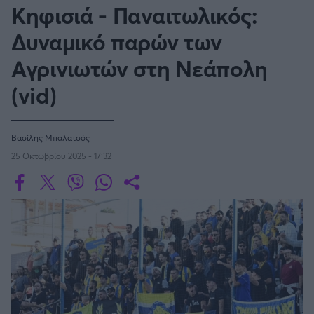
Οδηγός F1
CEV Cup
Τεχνολογία
Κηφισιά - Παναιτωλικός:
Παναγιώτης Δαλαταριώφ
Κολύμβηση
ΑΘΛΗΤΙΚΕΣ ΜΕΤΑΔΟΣΕΙΣ
Bundesliga
EuroCup
GMotion WRC
SERIE A
Υγεία
Challenge Cup
Δυναμικό παρών των
Ανδρέας Δημάτος
Μπιτς Βόλεϊ
Ligue 1
Mundobasket
GMotion MotoGP
LIVE SCORE
Showbiz
Αντώνης Καλκαβούρας
Αγρινιωτών στη Νεάπολη
Κύπελλο Ιταλίας
Ιστιοπλοΐα
Basketaki
Εθνική Ελλάδος
GWOMEN
Αντώνης Καρπετόπουλος
Eurobasket
Κωπηλασία
(vid)
Μουντιάλ 2026
Δημήτρης Κατσιώνης
LA LIGA
ΑΘΛΗΤΙΚΗ ΗΧΩ
Ξιφασκία
Wyscout Analysis
Γιώργος Κούβαρης
ΕΚΠΟΜΠΕΣ
Σκοποβολή
Ευρώπη
COPA DEL REY
Κώστας Νικολακόπουλος
Βασίλης Μπαλατσός
GALACTICOS BY INTERWETTEN
Κόσμος
Πάλη
ΟΜΑΔΕΣ
Γιάννης Πάλλας
25 Οκτωβρίου 2025 - 17:32
GAZZ FLOOR BY NOVIBET
BUNDESLIGA
Νίκος Παπαδογιάννης
Τάε κβον ντο
ΑΕΚ
PODCASTS
POLE POSITION BY ALLWYN
Γιώργος Σακελλαρίου
Τζούντο
ΣΠΛΙΤ
LIGUE 1
OLD SCHOOL
GAZZETTA ACTS
Γιάννης Σερέτης
Ολυμπιακός
Πινγκ - πονγκ
Transfer Stories
ΜΕΤΑΒΙΒΑΣΗ BY NOVIBET
Gazzetta For Her
Σταύρος Σουντουλίδης
GAZZETTA SPECIALS
gMotion
SüPER LIG
Μαχητικά Αθλήματα
Θέμα Ισότητας
Δημήτρης Τομαράς
ΠΑΟΚ
Unique
Πυγμαχία
Για τον Αλέξανδρο
Γιώργος Τσακίρης
Wyscout Analysis
PREMIER LEAGUE Ρωσίας
Άρση Βαρών
#GiatonAlki
Παναθηναϊκός
Μιχάλης Τσαμπάς
InStat Analysis