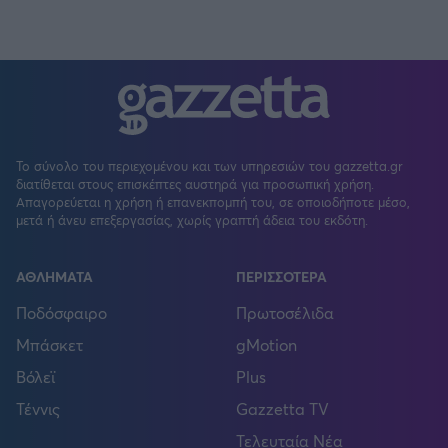
Το σύνολο του περιεχομένου και των υπηρεσιών του gazzetta.gr
διατίθεται στους επισκέπτες αυστηρά για προσωπική χρήση.
Απαγορεύεται η χρήση ή επανεκπομπή του, σε οποιοδήποτε μέσο,
μετά ή άνευ επεξεργασίας, χωρίς γραπτή άδεια του εκδότη.
ΑΘΛΗΜΑΤΑ
ΠΕΡΙΣΣΟΤΕΡΑ
Ποδόσφαιρο
Πρωτοσέλιδα
Μπάσκετ
gMotion
Βόλεϊ
Plus
Τέννις
Gazzetta TV
Τελευταία Νέα