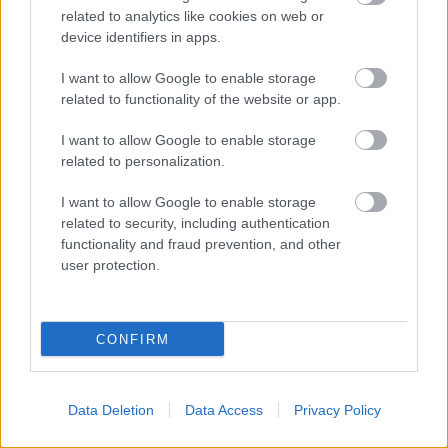
related to analytics like cookies on web or
device identifiers in apps.
I want to allow Google to enable storage
related to functionality of the website or app.
Νέο Χωροταξικό Τουρισμού: Οι νέες «κόκκινες
γραμμές» για το περιβάλλον
I want to allow Google to enable storage
related to personalization.
Τράπεζες: Στα 55,5 εκατ. ευρώ ο λογαριασμός από
I want to allow Google to enable storage
τα δάνεια του ν. Κατσέλη
related to security, including authentication
functionality and fraud prevention, and other
Τα ανοιχτά μέτωπα για την ενίσχυση της ελληνικής
user protection.
βιομηχανίας
CONFIRM
Data Deletion
Data Access
Privacy Policy