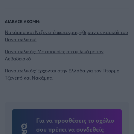
ΔΙΑΒΑΣΕ ΑΚΟΜΗ:
Νακάμπα και Ντζενεπό φωτογραφήθηκαν με κασκόλ του
Παναιτωλικού!
Παναιτωλικός: Με απουσίες στο φιλικό με τον
Λεβαδειακό
Παναιτωλικός: Έρχονται στην Ελλάδα για τον Τίτορμο
Τζενεπό και Νακάμπα
Για να προσθέσεις το σχόλιο
σου πρέπει να συνδεθείς