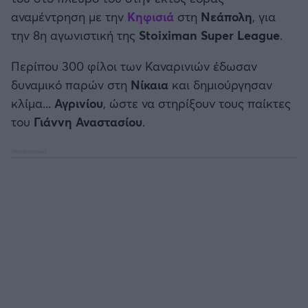
Καλαμάτα
αναμέντρηση με την
Κηφισιά
στη
Νεάπολη
, για
Προκριματικά MUNDIAL 2026
την 8η αγωνιστική της
Stoiximan Super League
.
Ηρακλής
Προκριματικά EURO
Περίπου 300 φίλοι των Καναρινιών έδωσαν
δυναμικό παρών στη
Νίκαια
και δημιούργησαν
Μπαρτσελόνα
CONFERENCE LEAGUE
κλίμα...
Αγρινίου
, ώστε να στηρίξουν τους παίκτες
του
Γιάννη Αναστασίου
.
Ρεάλ Μαδρίτης
Διεθνή Φιλικά
Ατλέτικο Μαδρίτης
Ποδόσφαιρο Γυναικών
Μάντσεστερ Γιουνάιτεντ
EFL CUP
Μάντσεστερ Σίτι
COPA AFRICA
Λίβερπουλ
MLS
Τσέλσι