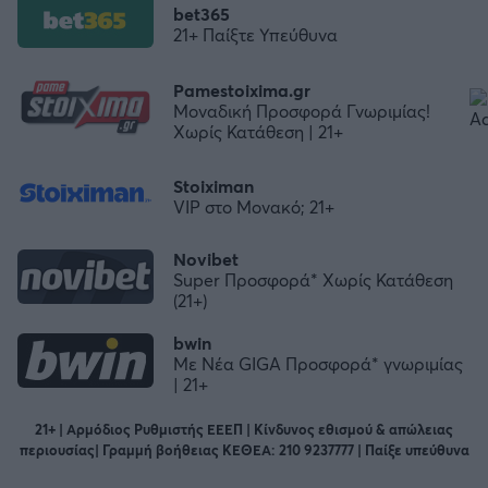
bet365
21+ Παίξτε Υπεύθυνα
Pamestoixima.gr
Μοναδική Προσφορά Γνωριμίας!
Χωρίς Κατάθεση | 21+
Stoiximan
VIP στο Μονακό; 21+
Novibet
Super Προσφορά* Χωρίς Κατάθεση
(21+)
bwin
Με Νέα GIGA Προσφορά* γνωριμίας
| 21+
21+ | Αρμόδιος Ρυθμιστής ΕΕΕΠ | Κίνδυνος εθισμού & απώλειας
περιουσίας| Γραμμή βοήθειας ΚΕΘΕΑ: 210 9237777 | Παίξε υπεύθυνα