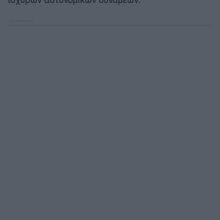
EREDIVISIE
Άρσεναλ
CYPRUS LEAGUE BY STOIXIMAN
Γιουβέντους
Παγκόσμιο Κύπελλο Συλλόγων 2025
Μίλαν
LIGA PORTUGAL BETCLIC
Ίντερ
Α' Εθνική Γυναικών
Μπάγερν Μονάχου
SUPER CUP Ελλάδας
Παρί Σεν Ζερμέν