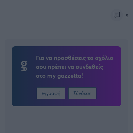
5
Για να προσθέσεις το σχόλιο
σου πρέπει να συνδεθείς
στο my gazzetta!
Εγγραφή
Σύνδεση