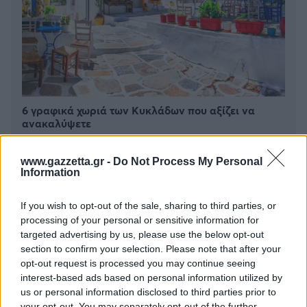
6 γραφικά χωριά των Κυκλάδων που αξίζει να
ανακαλύψετε
7 έξυπνα tips για να φτιάξετε γρήγορα τη βαλίτσα
www.gazzetta.gr -
Do Not Process My Personal
των διακοπών
Information
If you wish to opt-out of the sale, sharing to third parties, or
Η εξωτική παραλία της Πάργας που θα λατρέψετε
processing of your personal or sensitive information for
targeted advertising by us, please use the below opt-out
section to confirm your selection. Please note that after your
opt-out request is processed you may continue seeing
interest-based ads based on personal information utilized by
us or personal information disclosed to third parties prior to
your opt-out. You may separately opt-out of the further