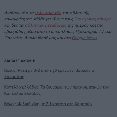
Διάβασε όλα τα
τελευταία νέα
της αθλητικής
επικαιρότητας. Μάθε για όλους τους
live αγώνες σήμερα
και δες τις
αθλητικές μεταδόσεις
της ημέρας και της
εβδομάδας μέσα από το υπερπλήρες Πρόγραμμα TV του
Gazzetta. Ακολούθησέ μας και στο
Google News
.
ΔΙΑΒΑΣΕ ΑΚΟΜΗ:
Βόλος: Ήττα με 3-2 από τη Χέρενφεν, βασικός ο
Ζαγαρίτης
Κύπελλο Ελλάδος: Τα ζευγάρια των προκριματικών του
Κυπέλλου Ελλάδος
Βόλος: Φιλική νίκη με 2-1 κόντρα στη Καμπούρ