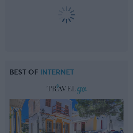
BEST OF
INTERNET