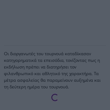
Οι διοργανωτές του τουρνουά καταδίκασαν
κατηγορηματικά τα επεισόδια, τονίζοντας πως η
εκδήλωση πρέπει να διατηρήσει τον
φιλανθρωπικό και αθλητικό της χαρακτήρα. Τα
μέτρα ασφαλείας θα παραμείνουν αυξημένα και
τη δεύτερη ημέρα του τουρνουά.