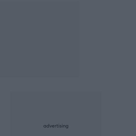
ρία από την Πόλη
ορμπατζόγλου
LA LIGA
SüPER LIG
CHAMPIONS LEAGUE
Μουντιάλ 2026
026
Προκριματικά EURO
EFL CUP
CYPRUS LEAGUE BY
STOIXIMAN