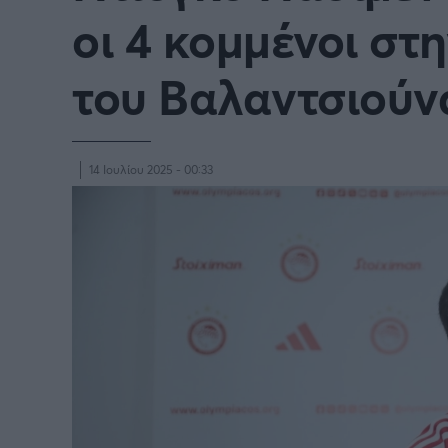
Παγκόσμιο Κύπελλο Συλλόγων
οι 4 κομμένοι στη
LIGA
2025
του Βαλαντσιούν
14 Ιουλίου 2025 - 00:33