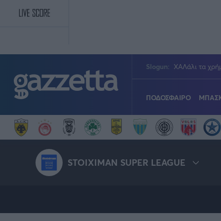
Παράκαμψη προς το κυρίως περιεχόμενο
Slogun:
ΧΑΛάλι τα χρήμ
ΠΟΔΟΣΦΑΙΡΟ
ΜΠΑΣ
Πολιτική
Νίκος Αθανασίου
GMotion F1
GALACTICOS BY INTER
Stoiximan Super Le
Stoiximan GBL
Novibet Volley Lea
Τένις
PODCASTS
ΣΠΛΙΤ
STOIXIMAN SUPER LEAGUE
Τεχνολογία
Ανδρέας Δημάτος
ΜΕΤΑΒΙΒΑΣΗ BY NOVIB
Conference League
Εθνική Μπάσκετ
Κύπελλο Γυναικών
Γυμναστική
Transfer Stories
gMotion
Γιώργος Κούβαρης
Serie A
EuroCup
Κωπηλασία
Όλες οι διοργανώσεις
STOI
Γιώργος Σακελλαρίου
Μουντιάλ 2026
Τάε κβον ντο