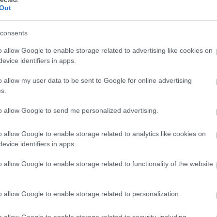
Out
consents
o allow Google to enable storage related to advertising like cookies on
evice identifiers in apps.
o allow my user data to be sent to Google for online advertising
s.
to allow Google to send me personalized advertising.
ωση για τον δανεισμού του Κροάτη χαφ,
o allow Google to enable storage related to analytics like cookies on
νει για τον Γιάννη
Κωνσταντέλια
. Αύξησε την
evice identifiers in apps.
 - που διέψευσε ότι υπήρξε 2η πρόταση -
o allow Google to enable storage related to functionality of the website
o allow Google to enable storage related to personalization.
o allow Google to enable storage related to security, including