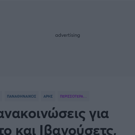
Μια Ιστο
Μιχάλης Τσαμπάς
Δημήτρης Τσ
 A
Κύπελλο Ιταλίας
Άρση Βαρών
ESLIGA
LIGUE 1
λο Γερμανίας
Κύπελλο Ελλάδος
FOLLOW US
 NATIONS LEAGUE
COPA AMERICA
ική
Προκριματικά MUNDIAL 2
ΠΑΝΑΘΗΝΑΙΚΟΣ
ΑΡΗΣ
ΠΕΡΙΣΣΟΤΕΡΑ…
ή Φιλικά
Ποδόσφαιρο Γυναικών
ανακοινώσεις για
EREDIVISIE
ο και Ιβανούσετς,