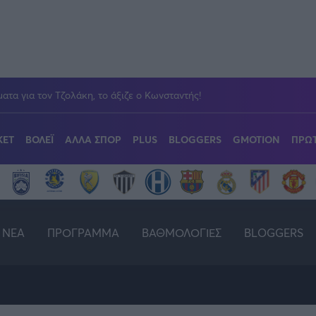
ατα για τον Τζολάκη, το άξιζε ο Κωνσταντής!
ΚΕΤ
ΒΟΛΕΪ
ΑΛΛΑ ΣΠΟΡ
PLUS
BLOGGERS
GMOTION
ΠΡΩΤ
WETTEN
ague
gue
Κοινωνία
Δημήτρης Βέργος
Οδηγός F1
GAZZ FLOOR BY NOVIBET
Super League 2
EuroLeague
Volley League Γυναικών
Χάντμπολ
Διεθνή
Βασίλης Βλαχ
GMotion WR
POLE POSIT
Champio
Champio
Pre Lea
Πόλο
GAZZETTA ACTS
GAZZET
Gazzetta For Her
Unique
NEA
ΠΡΟΓΡΑΜΜΑ
ΒΑΘΜΟΛΟΓΙΕΣ
BLOGGERS
ET
Υγεία
Αντώνης Καλκαβούρας
Showbiz
Αντώνης Καρ
Κύπελλο Ελλάδας
Elite League
Champions League
Κολύμβηση
Premier
Α1 Γυνα
CEV Cu
Μπιτς Βό
Θέμα Ισότητας
Wyscout 
Για τον Αλέξανδρο
InStat An
Κώστας Νικολακόπουλος
Γιάννης Πάλλ
Mundobasket
Bundesliga
Ξιφασκία
Ligue 1
Basketak
Σκοποβο
#GiatonAlki
Συνεντεύ
XIMAN SUPER LEAGUE
SUPER LEAGUE 2
Γιάννης Σερέτης
Σταύρος Σουν
Η μητρότητα στον πάγκο
Μεγάλη 
Wyscout Analysis
Τζούντο
Ευρώπη
Πινγκ - 