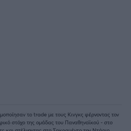
μοποίησαν το trade με τους Κινγκς φέρνοντας τον
φικό στόχο της ομάδας του Παναθηναϊκού - στο
τς και στέλνοντας στο Σακραμέντο τον Ντάριο