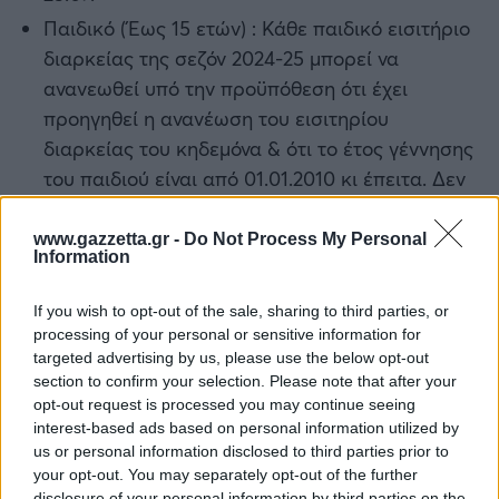
Παιδικό (Έως 15 ετών) : Κάθε παιδικό εισιτήριο
διαρκείας της σεζόν 2024-25 μπορεί να
ανανεωθεί υπό την προϋπόθεση ότι έχει
προηγηθεί η ανανέωση του εισιτηρίου
διαρκείας του κηδεμόνα & ότι το έτος γέννησης
του παιδιού είναι από 01.01.2010 κι έπειτα. Δεν
πωλούνται μεμονωμένα & δεν θα είναι
διαθέσιμα στις θύρες 4 – 4A – VIP – VIPA. Ο
www.gazzetta.gr -
Do Not Process My Personal
Information
αριθμός των διαθέσιμων παιδικών εισιτηρίων
διαρκείας είναι περιορισμένος.
If you wish to opt-out of the sale, sharing to third parties, or
ΑΜΕΑ : Για την έκδοση εισιτηρίου διαρκείας
processing of your personal or sensitive information for
targeted advertising by us, please use the below opt-out
ΑΜΕΑ είναι απαραίτητη η προσκόμιση
section to confirm your selection. Please note that after your
πιστοποιητικού αναπηρίας 67% κι άνω με ισχύ
opt-out request is processed you may continue seeing
ως και 31.05.2026. Τα ΑΜΕΑ εισιτήρια
interest-based ads based on personal information utilized by
διαρκείας δεν θα είναι διαθέσιμα στις θύρες 4 –
us or personal information disclosed to third parties prior to
your opt-out. You may separately opt-out of the further
4A – VIP – VIPA. Ο αριθμός των διαθέσιμων
disclosure of your personal information by third parties on the