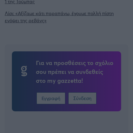
1 της Τούμπας
Λίσι: «Αξίζαμε κάτι παραπάνω, έχουμε πολλή πίστη
ενόψει της ρεβάνς»
Για να προσθέσεις το σχόλιο
σου πρέπει να συνδεθείς
στο my gazzetta!
Εγγραφή
Σύνδεση