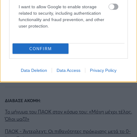
του ΠΑΟΚ
I want to allow Google to enable storage
related to security, including authentication
functionality and fraud prevention, and other
user protection.
Διάβασε όλα τα
τελευταία νέα
της αθλητικής
CONFIRM
επικαιρότητας. Μάθε για όλους τους
live αγώνες σήμερα
και δες τις
αθλητικές μεταδόσεις
της ημέρας και της
εβδομάδας μέσα από το υπερπλήρες Πρόγραμμα TV του
Data Deletion
Data Access
Privacy Policy
Gazzetta. Ακολούθησέ μας και στο
Google News
.
ΔΙΑΒΑΣΕ ΑΚΟΜΗ:
Το μήνυμα του ΠΑΟΚ στον κόσμο του: «Μάχη μέχρι τέλος.
Όλοι μαζί!»
ΠΑΟΚ - Άντερλεχτ: Οι πιθανότητες πρόκρισης μετά το 0-