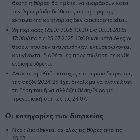
θέσης ή θύρας θα πρέπει να αγοράσουν κατά
την 2η περίοδο διάθεσης που η τιμή της
εκπτωτικής κατηγορίας δεν διαφοροποιείται.
2η περίοδος (25.07.2025 10:00 ως 03.08.2025
17:00)Από τις 25.07.2025 10:00 και μετά όλες οι
θέσεις που δεν ανανεώθηκαν, ελευθερώνονται
και γίνονται διαθέσιμες προς πώληση σε κάθε
ενδιαφερόμενο.
Ανανέωση : Κάθε κάτοχος εισιτηρίου διαρκείας
της σεζόν 2024-25 έχει δικαίωμα να ανανεώσει
τη θέση του ή να αλλάξει θέση/θύρα με
προνομιακή τιμή ως τις 24.07.
Οι κατηγορίες των διαρκείας
Νέο : Διατίθενται σε όλες τις θύρες από τις
25.07.