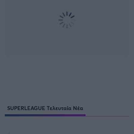
SUPERLEAGUE Τελευταία Νέα