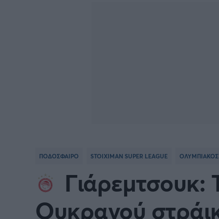
Γιώργος Τσακίρης
FA CUP
SERIE
Πυγμαχία
COPA DEL REY
BUND
PREMIER LEAGUE Ρωσίας
Κύπελ
EUROPA LEAGUE
UEFA
EURO
Γ' Εθν
ΠΟΔΟΣΦΑΙΡΟ
STOIXIMAN SUPER LEAGUE
ΟΛΥΜΠΙΑΚΟΣ
CONFERENCE LEAGUE
Διεθν
Γιάρεμτσουκ: Τ
COPA AFRICA
MLS
Ουκρανού στράικ