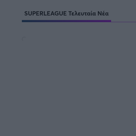
SUPERLEAGUE Τελευταία Νέα