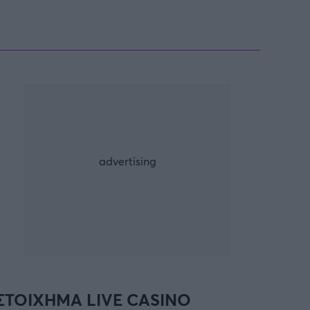
ΣΤΟΙΧΗΜΑ LIVE CASINO