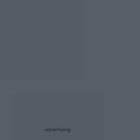
ρία από την Πόλη
ορμπατζόγλου
LA LIGA
SüPER LIG
CHAMPIONS LEAGUE
Μουντιάλ 2026
026
Προκριματικά EURO
EFL CUP
CYPRUS LEAGUE BY
STOIXIMAN