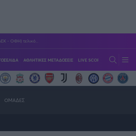
ΑΕΚ - ΟΦΗ) τελικό...
ΟΣΕΛΙΔΑ
ΑΘΛΗΤΙΚΕΣ ΜΕΤΑΔΟΣΕΙΣ
LIVE SCORE
GWOMEN
Α
όπουλος
C
ION BY ALLWYN
ns League
ns League
gue
NBA
Viral
Παναγιώτης Δαλαταριώφ
GMotion MotoGP
OLD SCHOOL
Europa League
Κύπελλο Ανδρών
Στίβος
TA SPECIALS
ΟΜΑΔΕΣ
πετόπουλος
Δημήτρης Κατσιώνης
 League
ικών
p
λεϊ
La Liga
Κύπελλο Ελλάδος
Challenge Cup
Ιστιοπλοΐα
Analysis
alysis
ας
Νίκος Παπαδογιάννης
i
λή
Εθνική Ελλάδος
Eurobasket
Πάλη
ξεις
PREMIER LEAGUE
τουλίδης
Δημήτρης Τομαράς
μου Αγάπη
πονγκ
Κόσμος
Μαχητικά Αθλήματα