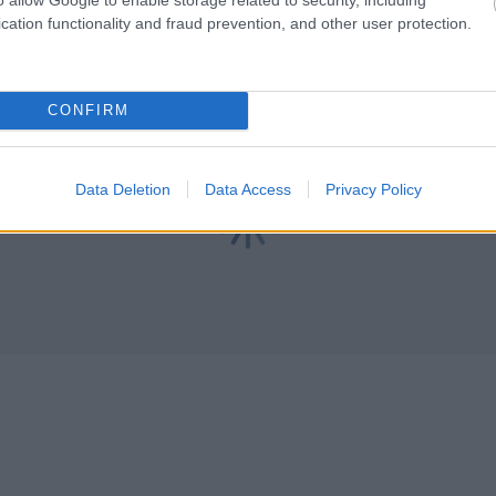
λιο σου πρέπει να συνδεθείς στο my gazzetta!
cation functionality and fraud prevention, and other user protection.
CONFIRM
Data Deletion
Data Access
Privacy Policy