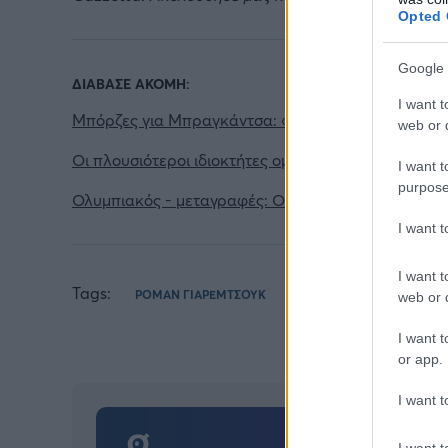
Opted 
Google 
ΔΙΑΒΑΣΕ ΑΚΟΜΗ:
I want t
Μπόρζες για Μπραγκάντσα: «Θέλει μια νέα πρόκλ
web or d
Οι πλουσιότεροι ιδιοκτήτες ομάδων παγκοσμίως: 
I want t
purpose
Ολυμπιακός - μεταγραφές: Οι επαφές του για Κάσερ
I want 
I want t
Tags:
ΡΟΜΑΝ ΓΙΑΡΕΜΤΣΟΥΚ
web or d
I want t
or app.
I want t
I want t