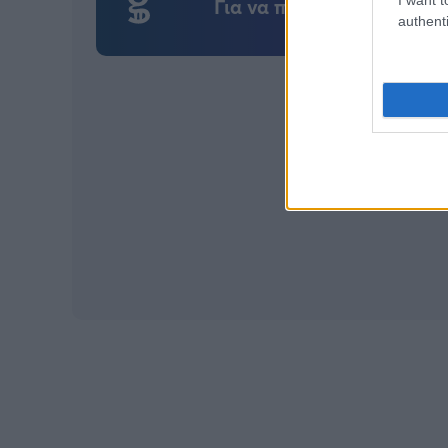
Για να προσθέσεις το σχό
authenti