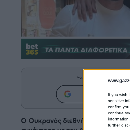
Ανακαλύψτε περισσότερα άρ
www.gazze
Προσθήκη του g
If you wish 
sensitive in
confirm you
continue se
Ο Ουκρανός διεθνής σέντερ φορ 
information 
further disc
συνάντηση με τον Αμερικανό ηθοπ