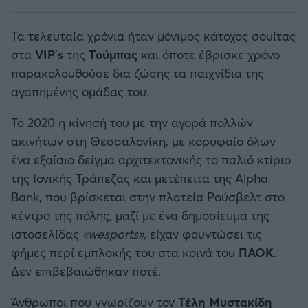
Τα τελευταία χρόνια ήταν μόνιμος κάτοχος σουίτας
στα
VIP
’
s
της
Τούμπας
και όποτε έβρισκε χρόνο
παρακολουθούσε δια ζώσης τα παιχνίδια της
αγαπημένης ομάδας του.
Το 2020 η κίνησή του με την αγορά πολλών
ακινήτων στη Θεσσαλονίκη, με κορυφαίο όλων
ένα εξαίσιο δείγμα αρχιτεκτονικής το παλιό κτίριο
της Ιονικής Τράπεζας και μετέπειτα της Alpha
Bank, που βρίσκεται στην πλατεία Ρούσβελτ στο
κέντρο της πόλης, μαζί με ένα δημοσίευμα της
ιστοσελίδας
«
wesports»,
είχαν φουντώσει τις
φήμες περί εμπλοκής του στα κοινά του
ΠΑΟΚ
.
Δεν επιβεβαιώθηκαν ποτέ.
Άνθρωποι που γνωρίζουν τον
Τέλη Μυστακίδη