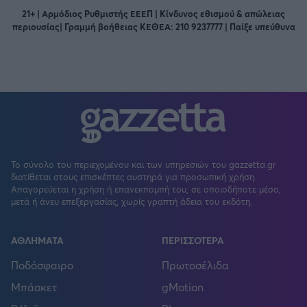
21+ | Αρμόδιος Ρυθμιστής ΕΕΕΠ | Κίνδυνος εθισμού & απώλειας
περιουσίας| Γραμμή βοήθειας ΚΕΘΕΑ: 210 9237777 | Παίξε υπεύθυνα
Το σύνολο του περιεχομένου και των υπηρεσιών του gazzetta.gr
διατίθεται στους επισκέπτες αυστηρά για προσωπική χρήση.
Απαγορεύεται η χρήση ή επανεκπομπή του, σε οποιοδήποτε μέσο,
μετά ή άνευ επεξεργασίας, χωρίς γραπτή άδεια του εκδότη.
ΑΘΛΗΜΑΤΑ
ΠΕΡΙΣΣΟΤΕΡΑ
Ποδόσφαιρο
Πρωτοσέλιδα
Μπάσκετ
gMotion