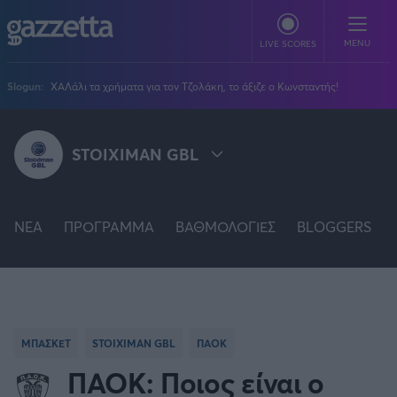
Παράκαμψη προς το κυρίως περιεχόμενο
MENU
LIVE SCORES
Slogun:
ΧΑΛάλι τα χρήματα για τον Τζολάκη, το άξιζε ο Κωνσταντής!
ΠΟΔΟΣΦΑΙΡΟ
STOIXIMAN GBL
Stoiximan Super League
ΜΠΑΣΚΕΤ
Super League 2
Stoiximan GBL
Όλες οι διοργανώσεις
ΒΟΛΕΪ
Champions League
NEA
EuroLeague
ΠΡΟΓΡΑΜΜΑ
ΒΑΘΜΟΛΟΓΙΕΣ
BLOGGERS
Novibet Volley League
ΑΛΛΑ ΣΠΟΡ
STOIXIMAN GBL
Europa League
Champions League
Volley League Γυναικών
Τένις
PLUS
Conference League
NBA
EUROLEAGUE
Pre League
Χάντμπολ
Πολιτική
Κύπελλο Ελλάδας
Εθνική Μπάσκετ
BLOGGERS
Κύπελλο Ανδρών
Πόλο
Κοινωνία
Premier League
EUROCUP
Elite League
Νίκος Αθανασίου
ΜΠΑΣΚΕΤ
STOIXIMAN GBL
ΠΑΟΚ
GMOTION
Κύπελλο Γυναικών
Διεθνή
Στίβος
La Liga
Δημήτρης Βέργος
Α1 Γυναικών
ΠΑΟΚ: Ποιος είναι ο
GMotion F1
Champions League
Viral
BASKETBALL CHAMPIONS LEAGUE
ΠΡΩΤΟΣΕΛΙΔΑ
Γυμναστική
Serie A
Βασίλης Βλαχόπουλος
Κύπελλο Ελλάδος