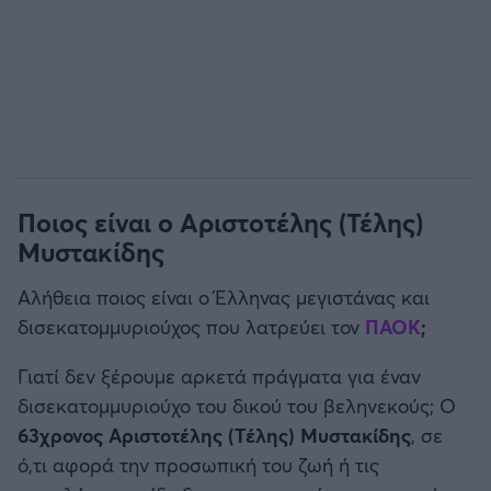
Ποιος είναι ο Αριστοτέλης (Τέλης)
Μυστακίδης
Αλήθεια ποιος είναι ο Έλληνας μεγιστάνας και
δισεκατομμυριούχος που λατρεύει τον
ΠΑΟΚ
;
Γιατί δεν ξέρουμε αρκετά πράγματα για έναν
δισεκατομμυριούχο του δικού του βεληνεκούς; Ο
63χρονος Αριστοτέλης (Τέλης) Μυστακίδης
, σε
ό,τι αφορά την προσωπική του ζωή ή τις