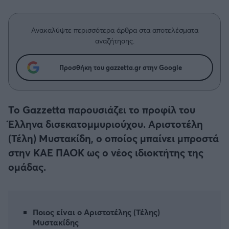
Η μητρότητα στον πάγκο
Δημήτρης Τσορμπατζόγλου
Μπάσκετ: Τουρκία
Συνεντεύξεις
Άρης
Μεγάλη μου Αγάπη
Ανακαλύψτε περισσότερα άρθρα στα αποτελέσματα
Κύπελλο Ελλάδας Μπάσκετ
Μια Ιστορία από την Πόλη
αναζήτησης.
Λεβαδειακός
Μπάσκετ: Γερμανία
Προσθήκη του gazzetta.gr στην Google
ΟΦΗ
Μπάσκετ: Ιταλία
Βόλος
Το Gazzetta παρουσιάζει το προφίλ του
Μπάσκετ: Γαλλία
Έλληνα δισεκατομμυριούχου. Αριστοτέλη
Ατρόμητος Αθηνών
(Τέλη) Μυστακίδη, ο οποίος μπαίνει μπροστά
ABA LIGA
στην ΚΑΕ ΠΑΟΚ ως ο νέος ιδιοκτήτης της
Κηφισιά
ομάδας.
NCAA
Αστέρας Τρίπολης
Μπάσκετ: Ισραήλ
Παναιτωλικός
Ποιος είναι ο Αριστοτέλης (Τέλης)
Μπάσκετ: Λιθουανία
Μυστακίδης