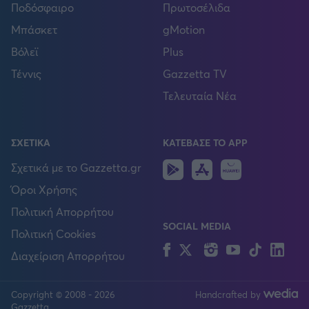
Ποδόσφαιρο
Πρωτοσέλιδα
Μπάσκετ
gMotion
Βόλεϊ
Plus
Τέννις
Gazzetta TV
Τελευταία Νέα
ΣΧΕΤΙΚΑ
ΚΑΤΕΒΑΣΕ ΤΟ APP
Android
IOS
Huawei
Σχετικά με το Gazzetta.gr
Όροι Χρήσης
Πολιτική Απορρήτου
SOCIAL MEDIA
Πολιτική Cookies
Facebook
Twitter
Instagram
YouTube
TikTok
Lin
Διαχείριση Απορρήτου
Copyright © 2008 - 2026
Handcrafted by
FOLLOW US
Gazzetta