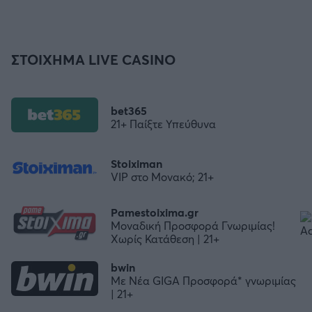
ΣΤΟΙΧΗΜΑ LIVE CASINO
bet365
21+ Παίξτε Υπεύθυνα
Stoiximan
VIP στο Μονακό; 21+
Pamestoixima.gr
Μοναδική Προσφορά Γνωριμίας!
Χωρίς Κατάθεση | 21+
bwin
Με Νέα GIGA Προσφορά* γνωριμίας
| 21+