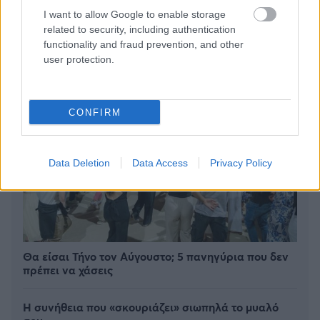
I want to allow Google to enable storage
related to security, including authentication
functionality and fraud prevention, and other
user protection.
CONFIRM
Data Deletion
Data Access
Privacy Policy
Θα είσαι Τήνο τον Αύγουστο; 5 πανηγύρια που δεν
πρέπει να χάσεις
Η συνήθεια που «σκουριάζει» σιωπηλά το μυαλό