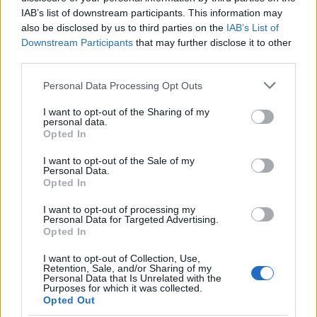
IAB’s list of downstream participants. This information may
also be disclosed by us to third parties on the
IAB’s List of
Downstream Participants
that may further disclose it to other
third parties.
Please note that this website/app uses one or more Google
Personal Data Processing Opt Outs
services and may gather and store information including but
Κλέλια Ανδριολάτου: Έβαλε το μαγιό και έκανε
not limited to your visit or usage behaviour. You may click to
I want to opt-out of the Sharing of my
personal data.
γιόγκα στον Αχέροντα
grant or deny consent to Google and its third-party tags to
Opted In
use your data for below specified purposes in below Google
consent section.
TikToker διαγνώστηκε με Αλτσχάιμερ: Επέλεξε
I want to opt-out of the Sale of my
Personal Data.
υποβοηθούμενη ευθανασία στα 49 και κατέγραψε
Opted In
τις τελευταίες μέρες
I want to opt-out of processing my
Personal Data for Targeted Advertising.
Τσουβέλας: «Οι φωτογραφίες αδικούν την Εύα, δεν
Opted In
έχει φωτογένεια - Λες κι εγώ είμαι ο Μπραντ Πιτ»
(vid)
I want to opt-out of Collection, Use,
Retention, Sale, and/or Sharing of my
Personal Data that Is Unrelated with the
Purposes for which it was collected.
Opted Out