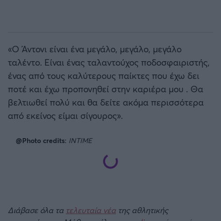
«Ο Άντονι είναι ένα μεγάλο, μεγάλο, μεγάλο
ταλέντο. Είναι ένας ταλαντούχος ποδοσφαιριστής,
ένας από τους καλύτερους παίκτες που έχω δει
ποτέ και έχω προπονηθεί στην καριέρα μου . Θα
βελτιωθεί πολύ και θα δείτε ακόμα περισσότερα
από εκείνος είμαι σίγουρος».
@Photo credits:
INTIME
Διάβασε όλα τα
τελευταία νέα
της αθλητικής