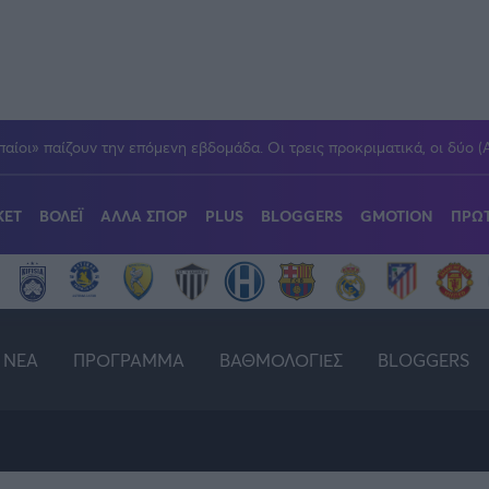
παίοι» παίζουν την επόμενη εβδομάδα. Οι τρεις προκριματικά, οι δύο (
ΚΕΤ
ΒΟΛΕΪ
ΑΛΛΑ ΣΠΟΡ
PLUS
BLOGGERS
GMOTION
ΠΡΩΤ
WETTEN
ague
gue
Κοινωνία
Δημήτρης Βέργος
Οδηγός F1
GAZZ FLOOR BY NOVIBET
Super League 2
EuroLeague
Volley League Γυναικών
Χάντμπολ
Διεθνή
Βασίλης Βλαχ
GMotion WR
POLE POSIT
Champio
Champio
Pre Lea
Πόλο
GAZZETTA ACTS
GAZZET
Gazzetta For Her
Unique
NEA
ΠΡΟΓΡΑΜΜΑ
ΒΑΘΜΟΛΟΓΙΕΣ
BLOGGERS
ET
Υγεία
Αντώνης Καλκαβούρας
Showbiz
Αντώνης Καρ
Κύπελλο Ελλάδας
Elite League
Champions League
Κολύμβηση
Premier
Α1 Γυνα
CEV Cu
Μπιτς Βό
Θέμα Ισότητας
Wyscout 
Για τον Αλέξανδρο
InStat An
Κώστας Νικολακόπουλος
Γιάννης Πάλλ
Mundobasket
Bundesliga
Ξιφασκία
Ligue 1
Basketak
Σκοποβο
#GiatonAlki
Συνεντεύ
XIMAN SUPER LEAGUE
SUPER LEAGUE 2
Γιάννης Σερέτης
Σταύρος Σουν
Η μητρότητα στον πάγκο
Μεγάλη 
Wyscout Analysis
Τζούντο
Ευρώπη
Πινγκ - 