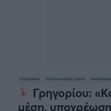
Γιώργος Τσακίρης
FA CUP
SERIE
Πυγμαχία
COPA DEL REY
BUND
PREMIER LEAGUE Ρωσίας
Κύπελ
EUROPA LEAGUE
UEFA
EURO
Γ' Εθν
ΠΟΔΟΣΦΑΙΡΟ
STOIXIMAN SUPER LEAGUE
ΠΑΝΣΕΡΡΑΙΚΟ
CONFERENCE LEAGUE
Διεθν
Γρηγορίου: «Κ
COPA AFRICA
MLS
μέση, υποχρέωση