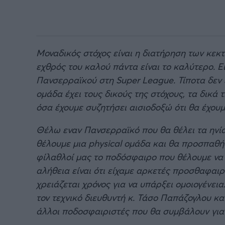
Μοναδικός στόχος είναι η διατήρηση των κεκτ
εχθρός του καλού πάντα είναι το καλύτερο. 
Πανσερραϊκού στη Super League. Τίποτα δεν ε
ομάδα έχει τους δικούς της στόχους, τα δικά 
όσα έχουμε συζητήσει αισιοδοξώ ότι θα έχουμ
Θέλω εναν Πανσερραϊκό που θα θέλει τα ηνία 
θέλουμε μια physical ομάδα και θα προσπαθήσ
φίλαθλοί μας το ποδόσφαιρο που θέλουμε να 
αλήθεια είναι ότι είχαμε αρκετές προσθαφα
χρειάζεται χρόνος για να υπάρξει ομοιογένει
τον τεχνικό διευθυντή κ. Τάσο Παπάζογλου κα
άλλοι ποδοσφαιριστές που θα συμβάλουν για 