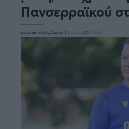
Παγκόσμιο Κύπελλο Συλλόγων
Πανσερραϊκού στ
LIGA
2025
Επιμέλεια:
Ανδρέας Σουλάι
3 Ιουλίου 2024 - 14:23