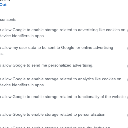
Out
consents
o allow Google to enable storage related to advertising like cookies on
evice identifiers in apps.
o allow my user data to be sent to Google for online advertising
s.
to allow Google to send me personalized advertising.
υτή η επιστροφή. Είναι σα να έχω αφήσει κάτι στη
o allow Google to enable storage related to analytics like cookies on
ευκαιρία να ευχαριστήσω τον κ. Καζία για την
evice identifiers in apps.
στροφή μου. Κάτω από εντελώς διαφορετικές
ργήσει ο κ. Καζίας και οι συνεργάτες του
o allow Google to enable storage related to functionality of the website
έχουμε μια πολύ καλή χρονιά, ανάλογη της
με τον κόσμο μας. Να μη ξεχνάμε ότι είμαστε οι
o allow Google to enable storage related to personalization.
ΠΑΟΚ και τον Άρη και αυτό μας προσδίδει
o allow Google to enable storage related to security, including