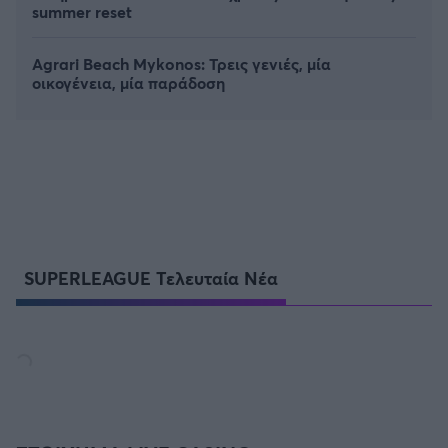
summer reset
Agrari Beach Mykonos: Τρεις γενιές, μία
οικογένεια, μία παράδοση
SUPERLEAGUE Τελευταία Νέα