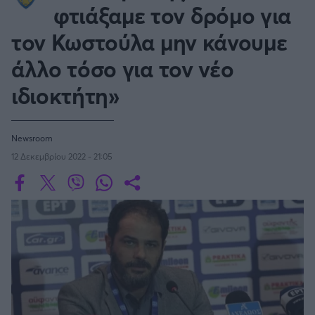
Οδηγός F1
CEV Cup
Τεχνολογία
φτιάξαμε τον δρόμο για
Παναγιώτης Δαλαταριώφ
Κολύμβηση
ΑΘΛΗΤΙΚΕΣ ΜΕΤΑΔΟΣΕΙΣ
Bundesliga
EuroCup
GMotion WRC
SERIE A
Υγεία
Challenge Cup
τον Κωστούλα μην κάνουμε
Ανδρέας Δημάτος
Μπιτς Βόλεϊ
Ligue 1
Mundobasket
GMotion MotoGP
LIVE SCORE
Showbiz
Αντώνης Καλκαβούρας
άλλο τόσο για τον νέο
Κύπελλο Ιταλίας
Ιστιοπλοΐα
Basketaki
Εθνική Ελλάδος
GWOMEN
Αντώνης Καρπετόπουλος
Eurobasket
Κωπηλασία
ιδιοκτήτη»
Μουντιάλ 2026
Δημήτρης Κατσιώνης
LA LIGA
ΑΘΛΗΤΙΚΗ ΗΧΩ
Ξιφασκία
Wyscout Analysis
Γιώργος Κούβαρης
ΕΚΠΟΜΠΕΣ
Σκοποβολή
Ευρώπη
COPA DEL REY
Κώστας Νικολακόπουλος
Newsroom
GALACTICOS BY INTERWETTEN
Κόσμος
Πάλη
ΟΜΑΔΕΣ
Γιάννης Πάλλας
12 Δεκεμβρίου 2022 - 21:05
GAZZ FLOOR BY NOVIBET
BUNDESLIGA
Νίκος Παπαδογιάννης
Τάε κβον ντο
ΑΕΚ
PODCASTS
POLE POSITION BY ALLWYN
Γιώργος Σακελλαρίου
Τζούντο
ΣΠΛΙΤ
LIGUE 1
OLD SCHOOL
GAZZETTA ACTS
Γιάννης Σερέτης
Ολυμπιακός
Πινγκ - πονγκ
Transfer Stories
ΜΕΤΑΒΙΒΑΣΗ BY NOVIBET
Gazzetta For Her
Σταύρος Σουντουλίδης
GAZZETTA SPECIALS
gMotion
SüPER LIG
Μαχητικά Αθλήματα
Θέμα Ισότητας
Δημήτρης Τομαράς
ΠΑΟΚ
Unique
Πυγμαχία
Για τον Αλέξανδρο
Γιώργος Τσακίρης
Wyscout Analysis
PREMIER LEAGUE Ρωσίας
Άρση Βαρών
#GiatonAlki
Παναθηναϊκός
Μιχάλης Τσαμπάς
InStat Analysis