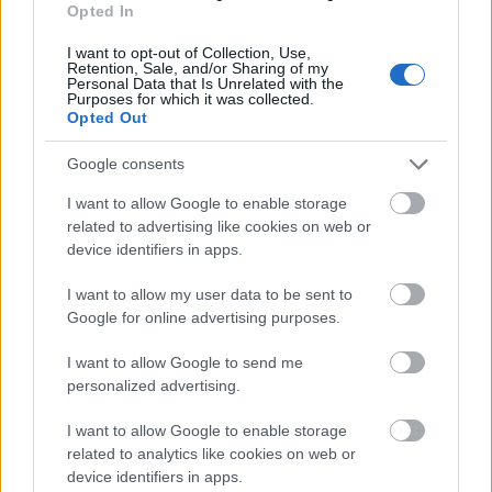
Opted In
I want to opt-out of Collection, Use,
Retention, Sale, and/or Sharing of my
Personal Data that Is Unrelated with the
Purposes for which it was collected.
Opted Out
Google consents
I want to allow Google to enable storage
Πόσο δίνουν οι στοιχηματικές στον Μητσοτάκη
related to advertising like cookies on web or
device identifiers in apps.
Τα 15 μεγάλα οδικά έργα που αλλάζουν τον χάρτη -
Πότε ολοκληρώνονται, ποια καθυστερούν
I want to allow my user data to be sent to
Google for online advertising purposes.
Το χρονοδιάγραμμα για την αποκατάσταση της
Δυτικής Αττικής μετά τη φωτιά
I want to allow Google to send me
personalized advertising.
I want to allow Google to enable storage
related to analytics like cookies on web or
device identifiers in apps.