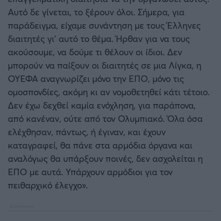
Αυτό δε γίνεται, το ξέρουν όλοι. Σήμερα, για
παράδειγμα, είχαμε συνάντηση με τους Έλληνες
διαιτητές γι’ αυτό το θέμα. Ήρθαν για να τους
ακούσουμε, να δούμε τι θέλουν οι ίδιοι. Δεν
μπορούν να παίξουν οι διαιτητές σε μια Λίγκα, η
ΟΥΕΦΑ αναγνωρίζει μόνο την ΕΠΟ, μόνο τις
ομοσπονδίες, ακόμη κι αν νομοθετηθεί κάτι τέτοιο.
Δεν έχω δεχθεί καμία ενόχληση, για παράπονα,
από κανέναν, ούτε από τον Ολυμπιακό. Όλα όσα
ελέχθησαν, πάντως, ή έγιναν, και έχουν
καταγραφεί, θα πάνε στα αρμόδια όργανα και
αναλόγως θα υπάρξουν ποινές, δεν ασχολείται η
ΕΠΟ με αυτά. Υπάρχουν αρμόδιοι για τον
πειθαρχικό έλεγχο».