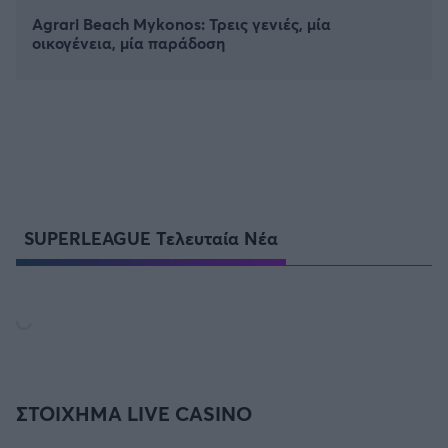
Agrari Beach Mykonos: Τρεις γενιές, μία
οικογένεια, μία παράδοση
SUPERLEAGUE Τελευταία Νέα
ΣΤΟΙΧΗΜΑ LIVE CASINO