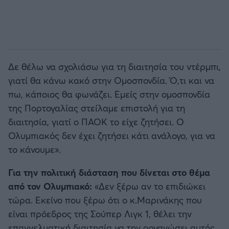
Δε θέλω να σχολιάσω για τη διαιτησία του ντέρμπι,
γιατί θα κάνω κακό στην Ομοσπονδία. Ό,τι και να
πω, κάποιος θα φωνάζει. Εμείς στην ομοσπονδία
της Πορτογαλίας στείλαμε επιστολή για τη
διαιτησία, γιατί ο ΠΑΟΚ το είχε ζητήσει. Ο
Ολυμπιακός δεν έχει ζητήσει κάτι ανάλογο, για να
το κάνουμε».
Για την πολιτική διάσταση που δίνεται στο θέμα
από τον Ολυμπιακό:
«Δεν ξέρω αν το επιδιώκει
τώρα. Εκείνο που ξέρω ότι ο κ.Μαρινάκης που
είναι πρόεδρος της Σούπερ Λιγκ 1, θέλει την
επαγγελματική διαιτησία να την οργανώσει αυτός.