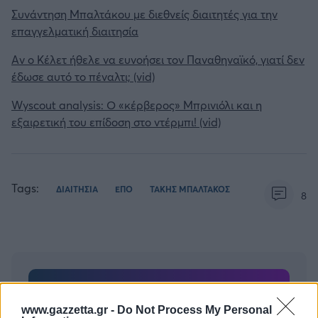
Συνάντηση Μπαλτάκου με διεθνείς διαιτητές για την
επαγγελματική διαιτησία
Aν ο Κέλετ ήθελε να ευνοήσει τον Παναθηναϊκό, γιατί δεν
έδωσε αυτό το πέναλτι; (vid)
Wyscout analysis: Ο «κέρβερος» Μπρινιόλι και η
εξαιρετική του επίδοση στο ντέρμπι! (vid)
Tags:
ΔΙΑΙΤΗΣΙΑ
ΕΠΟ
ΤΑΚΗΣ ΜΠΑΛΤΑΚΟΣ
8
Για να προσθέσεις το σχόλιο
www.gazzetta.gr -
Do Not Process My Personal
σου πρέπει να συνδεθείς