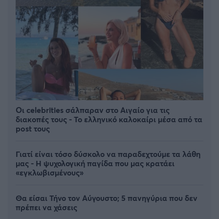
Οι celebrities σάλπαραν στο Αιγαίο για τις
διακοπές τους - Το ελληνικό καλοκαίρι μέσα από τα
post τους
Γιατί είναι τόσο δύσκολο να παραδεχτούμε τα λάθη
μας - Η ψυχολογική παγίδα που μας κρατάει
«εγκλωβισμένους»
Θα είσαι Τήνο τον Αύγουστο; 5 πανηγύρια που δεν
πρέπει να χάσεις