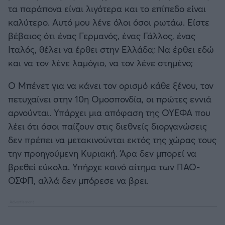
τα παράπονα είναι λιγότερα και το επίπεδο είναι
καλύτερο. Αυτό μου λένε όλοι όσοι ρωτάω. Είστε
βέβαιος ότι ένας Γερμανός, ένας Γάλλος, ένας
Ιταλός, θέλει να έρθει στην Ελλάδα; Να έρθει εδώ
και να τον λένε λαμόγιο, να τον λένε στημένο;
Ο Μπένετ για να κάνει τον ορισμό κάθε ξένου, τον
πετυχαίνει στην 10η Ομοσπονδία, οι πρώτες εννιά
αρνούνται. Υπάρχει μια απόφαση της ΟΥΕΦΑ που
λέει ότι όσοι παίζουν στις διεθνείς διοργανώσεις
δεν πρέπει να μετακινούνται εκτός της χώρας τους
την προηγούμενη Κυριακή. Άρα δεν μπορεί να
βρεθεί εύκολα. Υπήρχε κοινό αίτημα των ΠΑΟ-
ΟΣΦΠ, αλλά δεν μπόρεσε να βρει.