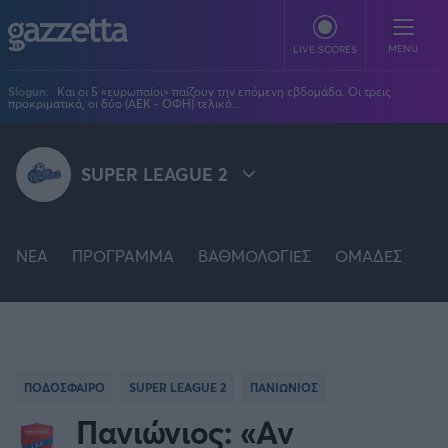
Παράκαμψη προς το κυρίως περιεχόμενο
MENU
LIVE SCORES
Slogun:
Και οι 5 «ευρωπαίοι» παίζουν την επόμενη εβδομάδα. Οι τρεις
προκριματικά, οι δύο (ΑΕΚ - ΟΦΗ) τελικό...
ΠΟΔΟΣΦΑΙΡΟ
SUPER LEAGUE 2
Stoiximan Super League
ΜΠΑΣΚΕΤ
Super League 2
Stoiximan GBL
Όλες οι διοργανώσεις
ΒΟΛΕΪ
Champions League
NEA
EuroLeague
ΠΡΟΓΡΑΜΜΑ
ΒΑΘΜΟΛΟΓΙΕΣ
ΟΜΑΔΕΣ
Novibet Volley League
ΑΛΛΑ ΣΠΟΡ
STOIXIMAN SUPER LEAGUE
Europa League
Champions League
Volley League Γυναικών
Τένις
PLUS
Conference League
NBA
SUPER LEAGUE 2
Pre League
Χάντμπολ
Πολιτική
Κύπελλο Ελλάδας
Εθνική Μπάσκετ
BLOGGERS
Κύπελλο Ανδρών
Πόλο
Κοινωνία
Premier League
PREMIER LEAGUE
Elite League
Νίκος Αθανασίου
ΠΟΔΟΣΦΑΙΡΟ
SUPER LEAGUE 2
ΠΑΝΙΩΝΙΟΣ
GMOTION
Κύπελλο Γυναικών
Διεθνή
Στίβος
La Liga
Δημήτρης Βέργος
Α1 Γυναικών
Πανιώνιος: «Αν
GMotion F1
Champions League
Viral
FA CUP
ΠΡΩΤΟΣΕΛΙΔΑ
Γυμναστική
Serie A
Βασίλης Βλαχόπουλος
Κύπελλο Ελλάδος