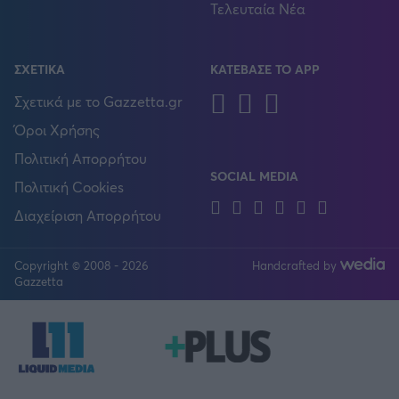
Τελευταία Νέα
ΣΧΕΤΙΚΑ
ΚΑΤΕΒΑΣΕ ΤΟ APP
Android
IOS
Huawei
Σχετικά με το Gazzetta.gr
Όροι Χρήσης
Πολιτική Απορρήτου
SOCIAL MEDIA
Πολιτική Cookies
Facebook
Twitter
Instagram
YouTube
TikTok
Linkedin
Διαχείριση Απορρήτου
Copyright © 2008 - 2026
Handcrafted by
FOLLOW US
Gazzetta