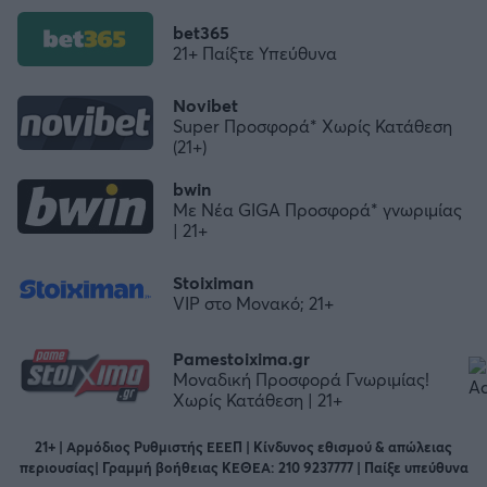
bet365
21+ Παίξτε Υπεύθυνα
Novibet
Super Προσφορά* Χωρίς Κατάθεση
(21+)
bwin
Με Νέα GIGA Προσφορά* γνωριμίας
| 21+
Stoiximan
VIP στο Μονακό; 21+
Pamestoixima.gr
Μοναδική Προσφορά Γνωριμίας!
Χωρίς Κατάθεση | 21+
21+ | Αρμόδιος Ρυθμιστής ΕΕΕΠ | Κίνδυνος εθισμού & απώλειας
περιουσίας| Γραμμή βοήθειας ΚΕΘΕΑ: 210 9237777 | Παίξε υπεύθυνα