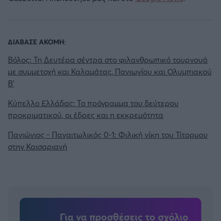
ΔΙΑΒΑΣΕ ΑΚΟΜΗ:
Βόλος: Τη Δευτέρα σέντρα στο φιλανθρωπικό τουρνουά
με συμμετοχή και Καλαμάτας, Πανιωνίου και Ολυμπιακού
Β'
Κύπελλο Ελλάδας: Το πρόγραμμα του δεύτερου
προκριματικού, οι έδρες και η εκκρεμότητα
Πανιώνιος - Παναιτωλικός 0-1: Φιλική νίκη του Τίτορμου
στην Καισαριανή
Για να προσθέσεις το σχόλιο