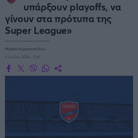
Οδηγός F1
CEV Cup
Τεχνολογία
υπάρξουν playoffs, να
Παναγιώτης Δαλαταριώφ
Κολύμβηση
ΑΘΛΗΤΙΚΕΣ ΜΕΤΑΔΟΣΕΙΣ
Bundesliga
EuroCup
GMotion WRC
SERIE A
Υγεία
Challenge Cup
γίνουν στα πρότυπα της
Ανδρέας Δημάτος
Μπιτς Βόλεϊ
Ligue 1
Mundobasket
GMotion MotoGP
LIVE SCORE
Showbiz
Αντώνης Καλκαβούρας
Super League»
Κύπελλο Ιταλίας
Ιστιοπλοΐα
Basketaki
Εθνική Ελλάδος
GWOMEN
Αντώνης Καρπετόπουλος
Eurobasket
Κωπηλασία
Μουντιάλ 2026
Δημήτρης Κατσιώνης
LA LIGA
ΑΘΛΗΤΙΚΗ ΗΧΩ
Ξιφασκία
Μάρθα Χωριανοπούλου
Wyscout Analysis
Γιώργος Κούβαρης
ΕΚΠΟΜΠΕΣ
Σκοποβολή
9 Ιουλίου 2026 - 12:41
Ευρώπη
COPA DEL REY
Κώστας Νικολακόπουλος
GALACTICOS BY INTERWETTEN
Κόσμος
Πάλη
ΟΜΑΔΕΣ
Γιάννης Πάλλας
GAZZ FLOOR BY NOVIBET
BUNDESLIGA
Νίκος Παπαδογιάννης
Τάε κβον ντο
ΑΕΚ
PODCASTS
POLE POSITION BY ALLWYN
Γιώργος Σακελλαρίου
Τζούντο
ΣΠΛΙΤ
LIGUE 1
OLD SCHOOL
GAZZETTA ACTS
Γιάννης Σερέτης
Ολυμπιακός
Πινγκ - πονγκ
Transfer Stories
ΜΕΤΑΒΙΒΑΣΗ BY NOVIBET
Gazzetta For Her
Σταύρος Σουντουλίδης
GAZZETTA SPECIALS
gMotion
SüPER LIG
Μαχητικά Αθλήματα
Θέμα Ισότητας
Δημήτρης Τομαράς
ΠΑΟΚ
Unique
Πυγμαχία
Για τον Αλέξανδρο
Γιώργος Τσακίρης
Wyscout Analysis
PREMIER LEAGUE Ρωσίας
Άρση Βαρών
#GiatonAlki
Παναθηναϊκός
Μιχάλης Τσαμπάς
InStat Analysis