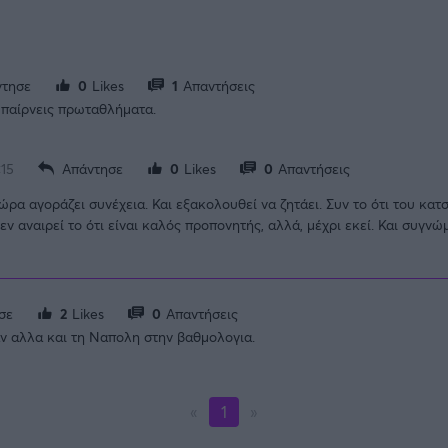
τησε
0
Likes
1
Απαντήσεις
ι παίρνεις πρωταθλήματα.
:15
Απάντησε
0
Likes
0
Απαντήσεις
τώρα αγοράζει συνέχεια. Και εξακολουθεί να ζητάει. Συν το ότι του κα
ν αναιρεί το ότι είναι καλός προπονητής, αλλά, μέχρι εκεί. Και συγν
σε
2
Likes
0
Απαντήσεις
αν αλλα και τη Ναπολη στην βαθμολογια.
«
1
»