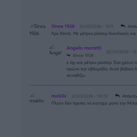
Since 1926
21/03/2026 - 12:11
Απάν
Άρε Κόντε. Με μέτρια ρόστερ διεκδικείς κα
Angelo moratti
22/03/2026 - 12
Since 1926
ε όχι και μέτριο ροστερ. Ένα χρόνο 
αγώνα την εβδομάδα. Αυτό βέβαια δε
συνηθίζω
mokliv
21/03/2026 - 00:12
Απάντη
Πλεον δεν πρεπει να κοιταμε μονο την Μιλ