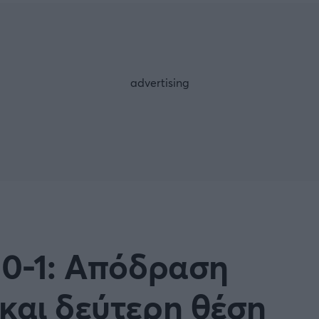
Μια Ιστο
Μιχάλης Τσαμπάς
Δημήτρης Τσ
 A
Κύπελλο Ιταλίας
Άρση Βαρών
ESLIGA
LIGUE 1
λο Γερμανίας
Κύπελλο Ελλάδος
FOLLOW US
 NATIONS LEAGUE
COPA AMERICA
ική
Προκριματικά MUNDIAL 2
ή Φιλικά
Ποδόσφαιρο Γυναικών
 0-1: Απόδραση
EREDIVISIE
και δεύτερη θέση