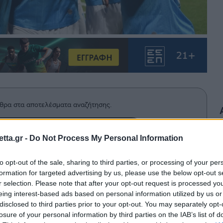
θρα στα αποτελέσματα αναζήτησης.
azzetta.gr στην Google
tta.gr -
Do Not Process My Personal Information
to opt-out of the sale, sharing to third parties, or processing of your per
formation for targeted advertising by us, please use the below opt-out s
τη Νάπολι, η οποία υπέταξε με 1-0 την
r selection. Please note that after your opt-out request is processed y
ε προσωρινά στη δεύτερη θέση της
eing interest-based ads based on personal information utilized by us or
disclosed to third parties prior to your opt-out. You may separately opt-
losure of your personal information by third parties on the IAB’s list of