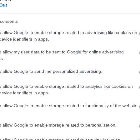
Out
consents
o allow Google to enable storage related to advertising like cookies on
evice identifiers in apps.
o allow my user data to be sent to Google for online advertising
αρτενοπέι να πανηγυρίζουν ακόμα μια διαδοχική
s.
, αλλά με ματς περισσότερο από την πρωτοπόρο
to allow Google to send me personalized advertising.
o allow Google to enable storage related to analytics like cookies on
evice identifiers in apps.
o allow Google to enable storage related to functionality of the website
ιρότητας. Μάθε για όλους τους
live αγώνες σήμερα
και
βδομάδας μέσα από το υπερπλήρες Πρόγραμμα TV του
o allow Google to enable storage related to personalization.
o allow Google to enable storage related to security, including