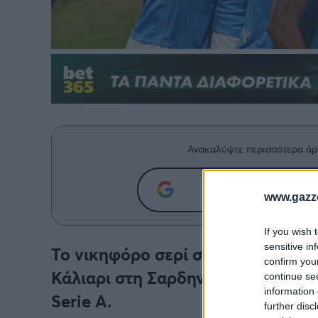
Ανακαλύψτε περισσότερα άρ
Προσθήκη του g
www.gazze
If you wish 
sensitive in
Το νικηφόρο σερί συνεχίζεται για 
confirm you
Κάλιαρι στη Σαρδηνία και ανέβηκ
continue se
information 
Serie A.
further disc