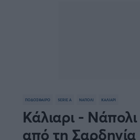
Γιώργος Τσακίρης
FA CUP
SERIE
Πυγμαχία
COPA DEL REY
BUND
PREMIER LEAGUE Ρωσίας
Κύπελ
EUROPA LEAGUE
UEFA
EURO
Γ' Εθν
ΠΟΔΟΣΦΑΙΡΟ
SERIE A
ΝΑΠΟΛΙ
ΚΑΛΙΑΡΙ
CONFERENCE LEAGUE
Διεθν
Κάλιαρι - Νάπολι
COPA AFRICA
MLS
από τη Σαρδηνία 