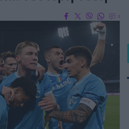
 PORTUGAL BETCLIC
Α' Εθνική Γυναικών
3