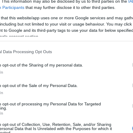
. This information may also be disclosed by us to third parties on the
IA
Participants
that may further disclose it to other third parties.
! Η ομάδα του
Αντόνιο Κόντε
έχει ανακτήσει τον
 νικών που την έχει εδραιώσει σε τροχιά
 that this website/app uses one or more Google services and may gath
πέι λύγισαν με 1-0 την
Κάλιαρι
στη Σαρδηνία κι
including but not limited to your visit or usage behaviour. You may click 
 to Google and its third-party tags to use your data for below specifi
σερί νίκες στο πρωτάθλημα, ανεβαίνοντας
ogle consent section.
ς με ματς περισσότερο από τη
Μίλαν
.
l Data Processing Opt Outs
 στο σκορ, αφού άνοιξε το σκορ μόλις στο 2΄.
ε μεγάλη αναστάτωση στην άμυνα της Κάλιαρι, με
o opt-out of the Sharing of my personal data.
ατάσταση και να σκοράρει από κοντά για 1-0.
In
o opt-out of the Sale of my Personal Data.
In
to opt-out of processing my Personal Data for Targeted
ing.
In
o opt-out of Collection, Use, Retention, Sale, and/or Sharing
ersonal Data that Is Unrelated with the Purposes for which it
lected.