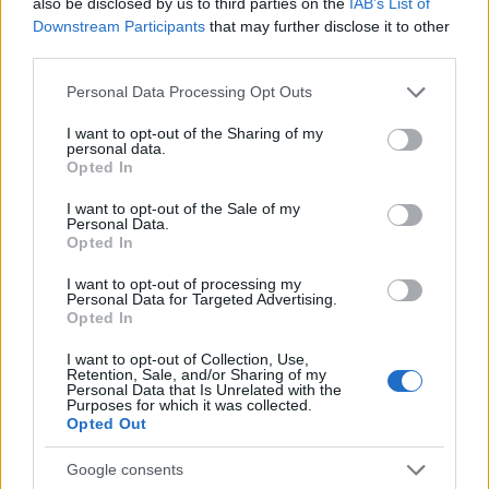
also be disclosed by us to third parties on the
IAB’s List of
December 18, 2019
Downstream Participants
that may further disclose it to other
third parties.
Please note that this website/app uses one or more Google
Personal Data Processing Opt Outs
Το Tested to the Limit:
services and may gather and store information including but
not limited to your visit or usage behaviour. You may click to
I want to opt-out of the Sharing of my
personal data.
grant or deny consent to Google and its third-party tags to
Opted In
use your data for below specified purposes in below Google
consent section.
I want to opt-out of the Sale of my
Personal Data.
Opted In
I want to opt-out of processing my
Personal Data for Targeted Advertising.
Opted In
I want to opt-out of Collection, Use,
Retention, Sale, and/or Sharing of my
Personal Data that Is Unrelated with the
Purposes for which it was collected.
Opted Out
Google consents