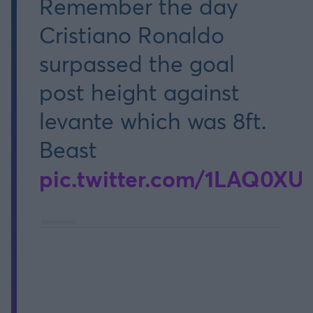
Remember the day
Cristiano Ronaldo
surpassed the goal
post height against
levante which was 8ft.
Beast
pic.twitter.com/1LAQ0XU