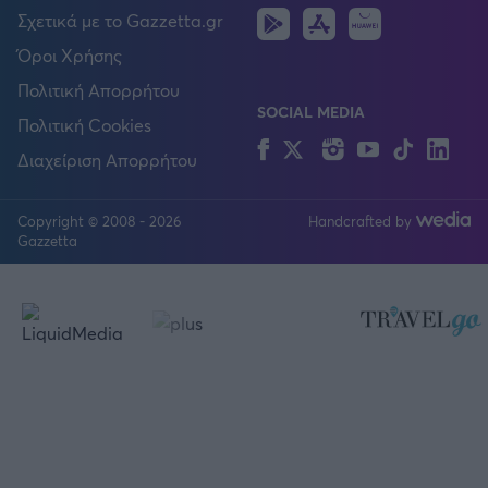
Android
IOS
Huawei
Σχετικά με το Gazzetta.gr
Όροι Χρήσης
Πολιτική Απορρήτου
SOCIAL MEDIA
Πολιτική Cookies
Facebook
Twitter
Instagram
YouTube
TikTok
Lin
Διαχείριση Απορρήτου
Copyright © 2008 - 2026
Handcrafted by
FOLLOW US
Gazzetta