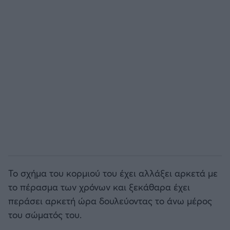
Το σχήμα του κορμιού του έχει αλλάξει αρκετά με
το πέρασμα των χρόνων και ξεκάθαρα έχει
περάσει αρκετή ώρα δουλεύοντας το άνω μέρος
του σώματός του.