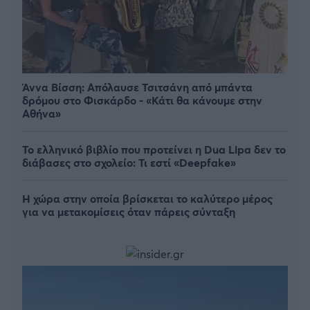
Άννα Βίσση: Απόλαυσε Τσιτσάνη από μπάντα
δρόμου στο Φισκάρδο - «Κάτι θα κάνουμε στην
Αθήνα»
Το ελληνικό βιβλίο που προτείνει η Dua Lipa δεν το
διάβασες στο σχολείο: Τι εστί «Deepfake»
Η χώρα στην οποία βρίσκεται το καλύτερο μέρος
για να μετακομίσεις όταν πάρεις σύνταξη