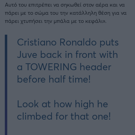
Αυτό του επιτρέπει να σηκωθεί στον αέρα και να
πάρει με το σώμα του την κατάλληλη θέση για να
πάρει χτυπήσει την μπάλα με το κεφάλι».
Cristiano Ronaldo puts
Juve back in front with
a TOWERING header
before half time!
Look at how high he
climbed for that one!