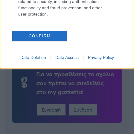
related to security, including authentication
Παλάσιος από τη Ρεάλ
functionality and fraud prevention, and other
user protection.
Tags:
ΚΡΙΣΤΙΑΝΟ ΡΟΝΑΛΝΤΟ
CONFIRM
Data Deletion
Data Access
Privacy Policy
Για να προσθέσεις το σχόλιο
σου πρέπει να συνδεθείς
στο my gazzetta!
Εγγραφή
Σύνδεση