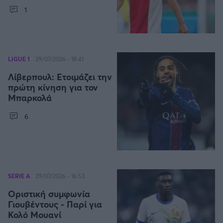
1
LIGUE 1
29/07/2026 - 18:41
Λίβερπουλ: Ετοιμάζει την
πρώτη κίνηση για τον
Μπαρκολά
6
SERIE A
29/07/2026 - 16:53
Οριστική συμφωνία
Γιουβέντους - Παρί για
Κολό Μουανί