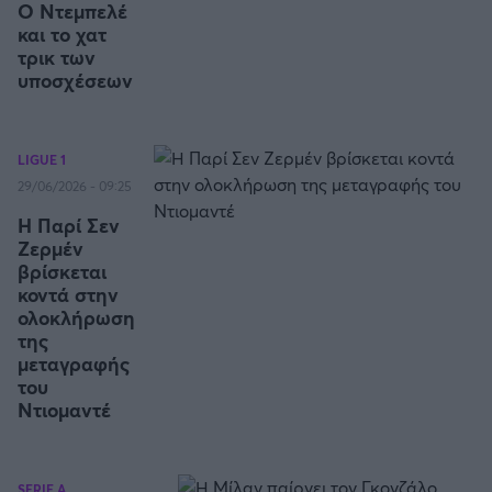
Ο Ντεμπελέ
και το χατ
τρικ των
υποσχέσεων
LIGUE 1
29/06/2026 - 09:25
Η Παρί Σεν
Ζερμέν
βρίσκεται
κοντά στην
ολοκλήρωση
της
μεταγραφής
του
Ντιομαντέ
SERIE A