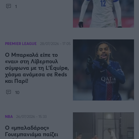
1
PREMIER LEAGUE
28/07/2026 - 17:05
Ο Μπαρκολά είπε το
«ναι» στη Λίβερπουλ
σύμφωνα με τη L'Équipe,
χάσμα ανάμεσα σε Reds
και Παρί!
10
NBA
26/07/2026 - 15:33
Ο «μπαλαδάρος»
Γουεμπανιάμα παίζει