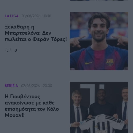
Καλαμάτα
LA LIGA
03/08/2026 - 10:10
Ηρακλής
Ξεκάθαρη η
Μπαρτσελόνα: Δεν
Μπαρτσελόνα
πωλείται ο Φεράν Τόρες!
8
Ρεάλ Μαδρίτης
Ατλέτικο Μαδρίτης
Μάντσεστερ Γιουνάιτεντ
SERIE A
02/08/2026 - 20:00
Η Γιουβέντους
Μάντσεστερ Σίτι
ανακοίνωσε με κάθε
επισημότητα τον Κόλο
Μουανί!
Λίβερπουλ
Τσέλσι