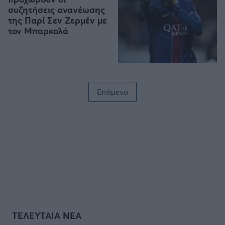
συζητήσεις ανανέωσης
της Παρί Σεν Ζερμέν με
τον Μπαρκολά
Σελιδοποίηση
Επόμενο
ΤΕΛΕΥΤΑΙΑ ΝΕΑ