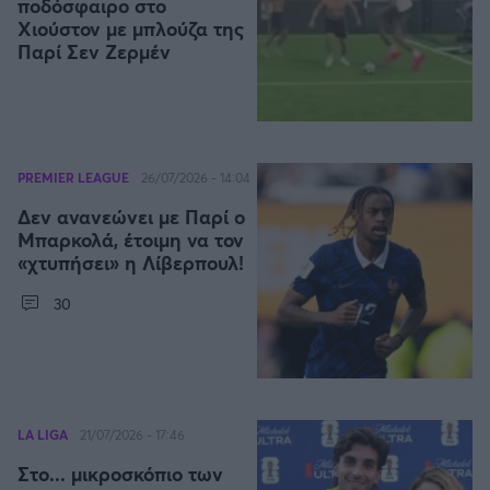
ποδόσφαιρο στο
Χιούστον με μπλούζα της
Παρί Σεν Ζερμέν
PREMIER LEAGUE
26/07/2026 - 14:04
Δεν ανανεώνει με Παρί ο
Μπαρκολά, έτοιμη να τον
«χτυπήσει» η Λίβερπουλ!
30
LA LIGA
21/07/2026 - 17:46
Στο... μικροσκόπιο των