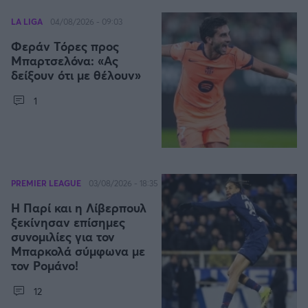
Η μητρότητα στον πάγκο
Δημήτρης Τσορμπατζόγλου
Συνεντεύξεις
Άρης
LA LIGA
04/08/2026 - 09:03
Μεγάλη μου Αγάπη
Φεράν Τόρες προς
Μια Ιστορία από την Πόλη
Λεβαδειακός
Μπαρτσελόνα: «Ας
δείξουν ότι με θέλουν»
ΟΦΗ
1
Βόλος
Ατρόμητος Αθηνών
PREMIER LEAGUE
03/08/2026 - 18:35
Κηφισιά
Η Παρί και η Λίβερπουλ
ξεκίνησαν επίσημες
συνομιλίες για τον
Αστέρας Τρίπολης
Μπαρκολά σύμφωνα με
τον Ρομάνο!
Παναιτωλικός
12