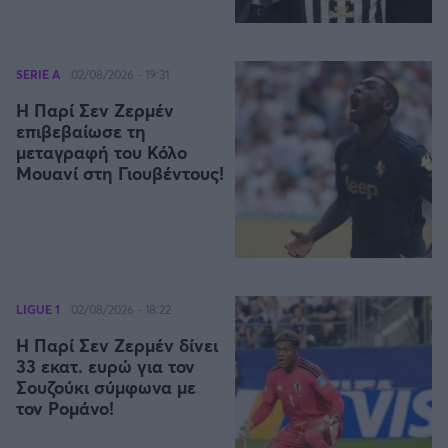
Άρσεναλ
SERIE A
02/08/2026 - 19:31
Γιουβέντους
Η Παρί Σεν Ζερμέν
επιβεβαίωσε τη
μεταγραφή του Κόλο
Μίλαν
Μουανί στη Γιουβέντους!
Ίντερ
Μπάγερν Μονάχου
LIGUE 1
02/08/2026 - 18:22
Παρί Σεν Ζερμέν
Η Παρί Σεν Ζερμέν δίνει
33 εκατ. ευρώ για τον
Σουζούκι σύμφωνα με
τον Ρομάνο!