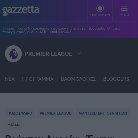
Παράκαμψη προς το κυρίως περιεχόμενο
MENU
LIVE SCORES
Slogun:
Και οι 5 «ευρωπαίοι» παίζουν την επόμενη εβδομάδα. Οι τρεις
προκριματικά, οι δύο (ΑΕΚ - ΟΦΗ) τελικό...
ΠΟΔΟΣΦΑΙΡΟ
PREMIER LEAGUE
Stoiximan Super League
ΜΠΑΣΚΕΤ
Super League 2
Stoiximan GBL
Όλες οι διοργανώσεις
ΒΟΛΕΪ
Champions League
NEA
EuroLeague
ΠΡΟΓΡΑΜΜΑ
ΒΑΘΜΟΛΟΓΙΕΣ
BLOGGERS
Novibet Volley League
ΑΛΛΑ ΣΠΟΡ
STOIXIMAN SUPER LEAGUE
Europa League
Champions League
Volley League Γυναικών
Τένις
PLUS
Conference League
NBA
SUPER LEAGUE 2
Pre League
Χάντμπολ
Πολιτική
Κύπελλο Ελλάδας
Εθνική Μπάσκετ
BLOGGERS
Κύπελλο Ανδρών
ΠΟΔΟΣΦΑΙΡΟ
PREMIER LEAGUE
ΜΑΝΤΣΕΣΤΕΡ ΓΙΟΥΝΑΙΤΕΝΤ
Πόλο
Κοινωνία
Premier League
PREMIER LEAGUE
Elite League
Νίκος Αθανασίου
GMOTION
Κύπελλο Γυναικών
Διεθνή
Στίβος
La Liga
ΜΙΛΑΝ
Δημήτρης Βέργος
Α1 Γυναικών
GMotion F1
Champions League
Viral
FA CUP
ΠΡΩΤΟΣΕΛΙΔΑ
Γυμναστική
Serie A
Βασίλης Βλαχόπουλος
Κύπελλο Ελλάδος