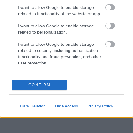
I want to allow Google to enable storage
related to functionality of the website or app.
I want to allow Google to enable storage
related to personalization.
I want to allow Google to enable storage
related to security, including authentication
functionality and fraud prevention, and other
user protection.
Θυμίζουμε πως η
Μάντσεστερ Γιουνάιτεντ
είχε
καταβάλει στη
Σπόρτινγκ Λισαβόνας
11
εκατομμύρια ευρώ για να προσλάβει τον 41χρονο
CONFIRM
τεχνικό, ο οποίος το 2024 ήταν ένας από τους πιο
περιζήτητους προπονητές στην Ευρώπη.
Data Deletion
Data Access
Privacy Policy