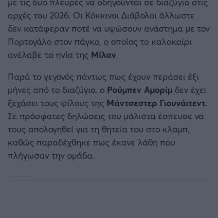
με τις δυο πλευρές να οδηγούνται σε διαζύγιο στις
Καλαμάτα
αρχές του 2026. Οι Κόκκινοι Διάβολοι άλλωστε
Προκριματικά MUNDIAL 2026
δεν κατάφεραν ποτέ να υψώσουν ανάστημα με τον
Ηρακλής
Πορτογάλο στον πάγκο, ο οποίος το καλοκαίρι
Προκριματικά EURO
ανέλαβε τα ηνία της
Μίλαν
.
Μπαρτσελόνα
CONFERENCE LEAGUE
Παρά το γεγονός πάντως πως έχουν περάσει έξι
Ρεάλ Μαδρίτης
μήνες από το διαζύγιο, ο
Ρούμπεν Αμορίμ
δεν έχει
Διεθνή Φιλικά
ξεχάσει τους φίλους της
Μάντσεστερ Γιουνάιτεντ
.
Ατλέτικο Μαδρίτης
Σε πρόσφατες δηλώσεις του μάλιστα έσπευσε να
Ποδόσφαιρο Γυναικών
τους απολογηθεί για τη θητεία του στο κλαμπ,
Μάντσεστερ Γιουνάιτεντ
καθώς παραδέχθηκε πως έκανε λάθη που
EFL CUP
πλήγωσαν την ομάδα.
Μάντσεστερ Σίτι
COPA AFRICA
Λίβερπουλ
MLS
Τσέλσι