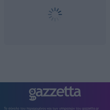
Το σύνολο του περιεχομένου και των υπηρεσιών του gazzetta.gr