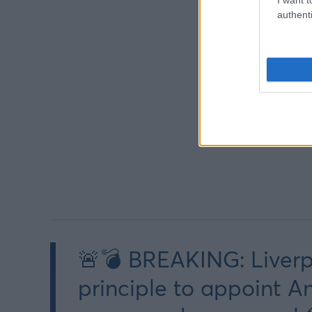
authenti
🚨💣 BREAKING: Liverp
principle to appoint A