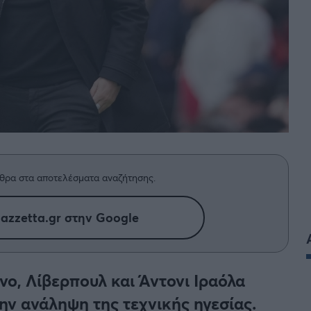
 PORTUGAL BETCLIC
Α' Εθνική Γυναικών
θρα στα αποτελέσματα αναζήτησης.
azzetta.gr στην Google
ο, Λίβερπουλ και Άντονι Ιραόλα
ην ανάληψη της τεχνικής ηγεσίας.