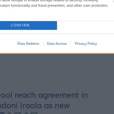
cation functionality and fraud prevention, and other user protection.
CONFIRM
Data Deletion
Data Access
Privacy Policy
ool reach agreement in
ndoni Iraola as new