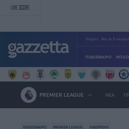
Παράκαμψη προς το κυρίως περιεχόμενο
Slogun:
Και οι 5 «ευρω
ΠΟΔΟΣΦΑΙΡΟ
ΜΠΑΣ
Πολιτική
Νίκος Αθανασίου
GMotion F1
GALACTICOS BY INTER
Stoiximan Super Le
Stoiximan GBL
Novibet Volley Lea
Τένις
PODCASTS
ΣΠΛΙΤ
PREMIER LEAGUE
NEA
Π
Τεχνολογία
Ανδρέας Δημάτος
ΜΕΤΑΒΙΒΑΣΗ BY NOVIB
Conference League
Εθνική Μπάσκετ
Κύπελλο Γυναικών
Γυμναστική
Transfer Stories
gMotion
Γιώργος Κούβαρης
Serie A
EuroCup
Κωπηλασία
Όλες οι διοργανώσεις
STOI
Γιώργος Σακελλαρίου
ΠΟΔΟΣΦΑΙΡΟ
PREMIER LEAGUE
ΛΙΒΕΡΠΟΥΛ
Μουντιάλ 2026
Τάε κβον ντο