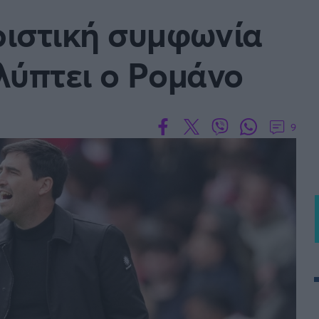
Μια Ιστο
ριστική συμφωνία
Μιχάλης Τσαμπάς
Δημήτρης Τσ
 A
Κύπελλο Ιταλίας
Άρση Βαρών
λύπτει ο Ρομάνο
ESLIGA
LIGUE 1
λο Γερμανίας
Κύπελλο Ελλάδος
9
FOLLOW US
 NATIONS LEAGUE
COPA AMERICA
ική
Προκριματικά MUNDIAL 2
ή Φιλικά
Ποδόσφαιρο Γυναικών
EREDIVISIE