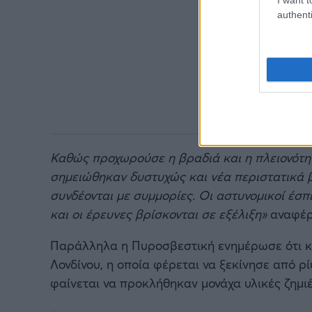
authenti
Καθώς προχωρούσε η βραδιά και η πλειονότητ
σημειώθηκαν δυστυχώς και νέα περιστατικά 
συνδέονται με συμμορίες. Οι αστυνομικοί έσ
και οι έρευνες βρίσκονται σε εξέλιξη»
αναφέρε
Παράλληλα η Πυροσβεστική ενημέρωσε ότι κλ
Λονδίνου, η οποία φέρεται να ξεκίνησε από 
φαίνεται να προκλήθηκαν μονάχα υλικές ζημιέ