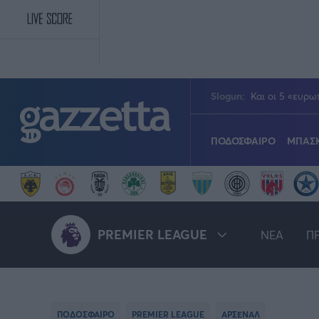
Παράκαμψη προς το κυρίως περιεχόμενο
Slogun:
Και οι 5 «ευρω
ΠΟΔΟΣΦΑΙΡΟ
ΜΠΑΣ
Πολιτική
Νίκος Αθανασίου
GMotion F1
GALACTICOS BY INTER
Stoiximan Super Le
Stoiximan GBL
Novibet Volley Lea
Τένις
PODCASTS
ΣΠΛΙΤ
PREMIER LEAGUE
NEA
Π
Τεχνολογία
Ανδρέας Δημάτος
ΜΕΤΑΒΙΒΑΣΗ BY NOVIB
Conference League
Εθνική Μπάσκετ
Κύπελλο Γυναικών
Γυμναστική
Transfer Stories
gMotion
Γιώργος Κούβαρης
Serie A
EuroCup
Κωπηλασία
Όλες οι διοργανώσεις
STOI
Γιώργος Σακελλαρίου
ΠΟΔΟΣΦΑΙΡΟ
PREMIER LEAGUE
ΑΡΣΕΝΑΛ
Μουντιάλ 2026
Τάε κβον ντο