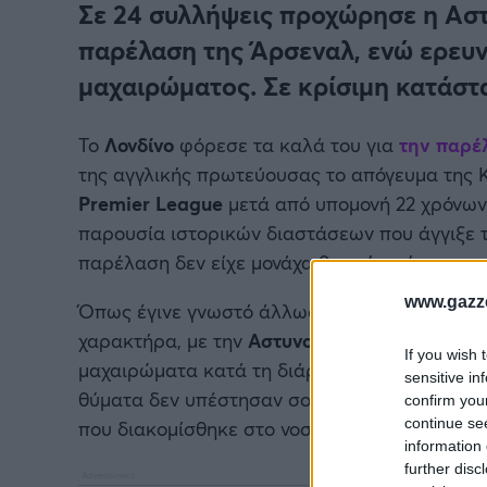
Σε 24 συλλήψεις προχώρησε η Αστ
παρέλαση της Άρσεναλ, ενώ ερευνώ
μαχαιρώματος. Σε κρίσιμη κατάστ
Το
Λονδίνο
φόρεσε τα καλά του για
την παρέ
της αγγλικής πρωτεύουσας το απόγευμα της Κυ
Premier League
μετά από υπομονή 22 χρόνων
παρουσία ιστορικών διαστάσεων που άγγιξε 
παρέλαση δεν είχε μονάχα θετικό πρόσημο.
www.gazze
Όπως έγινε γνωστό άλλωστε, το γιορτινό κλί
χαρακτήρα, με την
Αστυνομία
να προβαίνει σε
If you wish 
μαχαιρώματα κατά τη διάρκεια της παρέλασης
sensitive in
θύματα δεν υπέστησαν σοβαρούς τραυματισμο
confirm you
continue se
που διακομίσθηκε στο νοσοκομείο σε κρίσιμη
information 
further disc