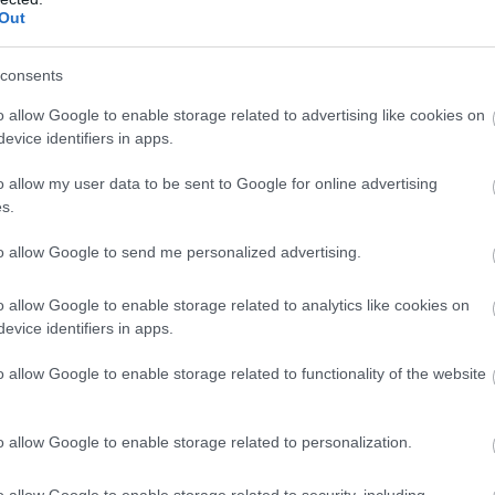
Out
 και κάθε άλλη μορφή εγκληματικής συμπεριφοράς
ηκαν εστίες αντικοινωνικής συμπεριφοράς και
consents
τηκε να επέμβουν, μεταξύ των οποίων και
o allow Google to enable storage related to advertising like cookies on
evice identifiers in apps.
o allow my user data to be sent to Google for online advertising
s.
to allow Google to send me personalized advertising.
o allow Google to enable storage related to analytics like cookies on
evice identifiers in apps.
o allow Google to enable storage related to functionality of the website
o allow Google to enable storage related to personalization.
o allow Google to enable storage related to security, including