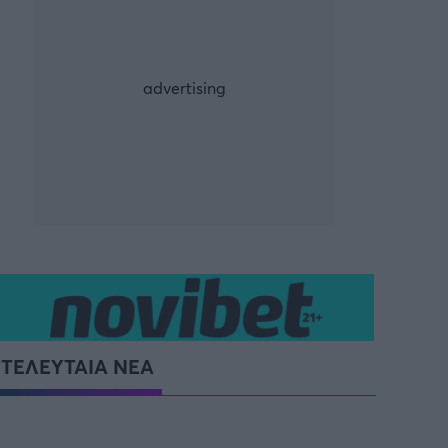
ρία από την Πόλη
ορμπατζόγλου
LA LIGA
SüPER LIG
CHAMPIONS LEAGUE
Μουντιάλ 2026
026
Προκριματικά EURO
EFL CUP
ΤΕΛΕΥΤΑΙΑ ΝΕΑ
CYPRUS LEAGUE BY
STOIXIMAN