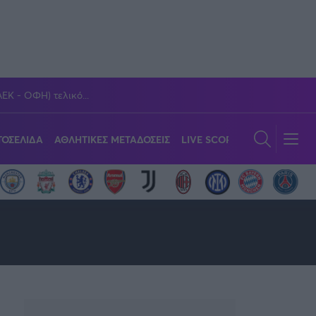
ΑΕΚ - ΟΦΗ) τελικό...
ΟΣΕΛΙΔΑ
ΑΘΛΗΤΙΚΕΣ ΜΕΤΑΔΟΣΕΙΣ
LIVE SCORE
GWOMEN
Α
όπουλος
C
ION BY ALLWYN
ns League
ns League
gue
NBA
Viral
Παναγιώτης Δαλαταριώφ
GMotion MotoGP
OLD SCHOOL
Europa League
Κύπελλο Ανδρών
Στίβος
TA SPECIALS
πετόπουλος
Δημήτρης Κατσιώνης
 League
ικών
p
λεϊ
La Liga
Κύπελλο Ελλάδος
Challenge Cup
Ιστιοπλοΐα
Analysis
alysis
ας
Νίκος Παπαδογιάννης
i
λή
Εθνική Ελλάδος
Eurobasket
Πάλη
ξεις
PREMIER LEAGUE
τουλίδης
Δημήτρης Τομαράς
μου Αγάπη
πονγκ
Κόσμος
Μαχητικά Αθλήματα