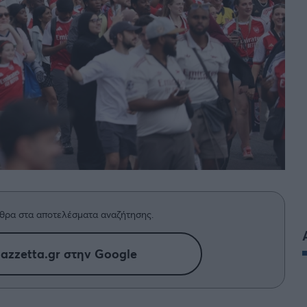
 PORTUGAL BETCLIC
Α' Εθνική Γυναικών
θρα στα αποτελέσματα αναζήτησης.
azzetta.gr στην Google