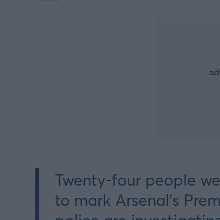
Twenty-four people we
to mark Arsenal’s Prem