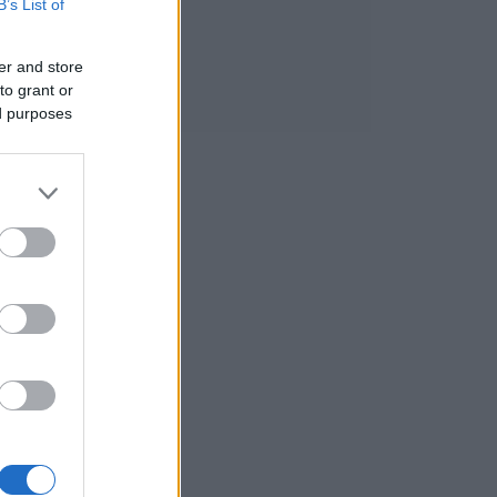
B’s List of
er and store
to grant or
ed purposes