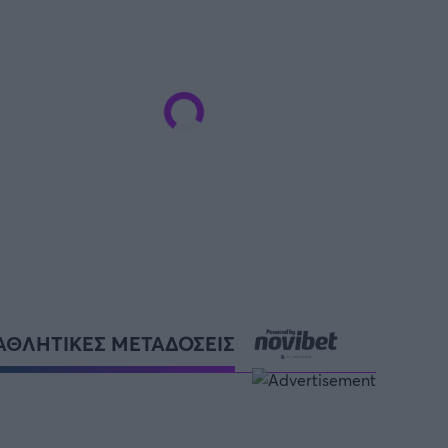
SUPER CUP Ελλάδας
ΑΘΛΗΤΙΚΕΣ ΜΕΤΑΔΟΣΕΙΣ