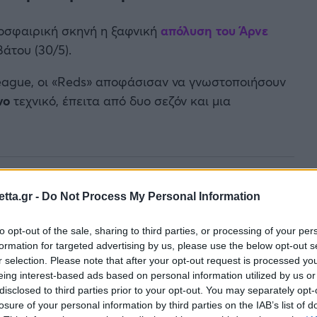
οσφαιρική σκηνή η ξαφνική
απόλυση του Άρνε
βάτου (30/5).
League, οι «Reds» αποφάσισαν να γνωστοποιήσουν
νο
τεχνικό, έπειτα από δυο σεζόν και μια
tta.gr -
Do Not Process My Personal Information
to opt-out of the sale, sharing to third parties, or processing of your per
formation for targeted advertising by us, please use the below opt-out s
r selection. Please note that after your opt-out request is processed y
eing interest-based ads based on personal information utilized by us or
disclosed to third parties prior to your opt-out. You may separately opt-
losure of your personal information by third parties on the IAB’s list of