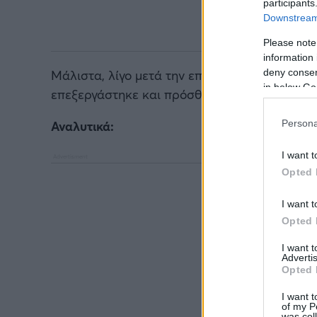
participants
Downstream 
Please note
information 
deny consent
Μάλιστα, λίγο μετά την επίσημη ανακοίνωση,
in below Go
επεξεργάστηκε και πρόσθεσε τους
λόγους
πο
Persona
Αναλυτικά:
I want t
Opted 
I want t
Opted 
I want 
Advertis
Opted 
I want t
of my P
was col