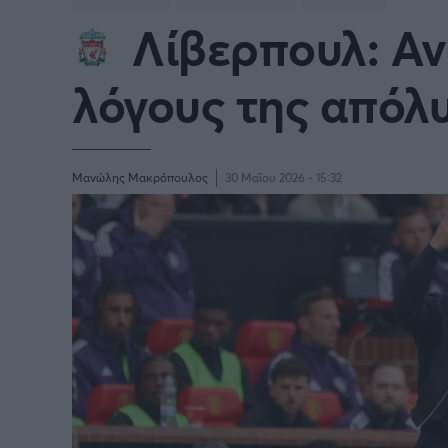
Λίβερπουλ: Αν
Γιώργος Τσακίρης
FA CUP
SERIE
Πυγμαχία
λόγους της απόλ
COPA DEL REY
BUND
PREMIER LEAGUE Ρωσίας
Κύπελ
Μανώλης Μακρόπουλος
30 Μαΐου 2026 - 15:32
EUROPA LEAGUE
UEFA
EURO
Γ' Εθν
CONFERENCE LEAGUE
Διεθν
COPA AFRICA
MLS