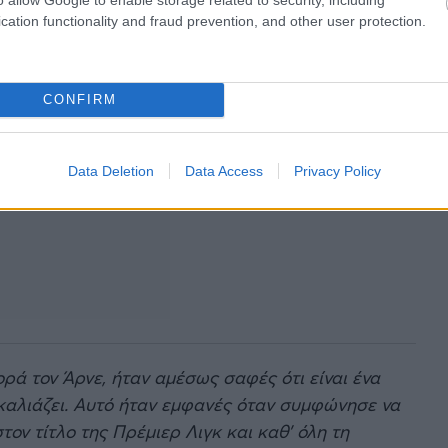
cation functionality and fraud prevention, and other user protection.
CONFIRM
Data Deletion
Data Access
Privacy Policy
ρά τον Άρνε, ήταν αμέσως σαφές ότι είναι ένα
γκαλιάζει. Αυτό ήταν εμφανές όταν συμφώνησε να
ον τίτλο της Πρέμιερ Λιγκ και καθ' όλη τη