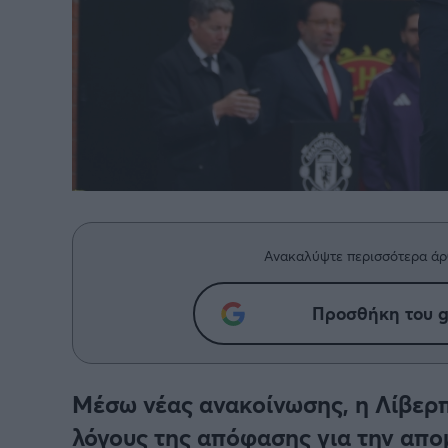
Παγκόσμιο Κύπελλο Συλλόγων
LIGA
2025
Ανακαλύψτε περισσότερα άρ
Προσθήκη του g
Μέσω νέας ανακοίνωσης, η Λίβερπ
λόγους της απόφασης για την απο