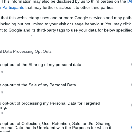
. This information may also be disclosed by us to third parties on the
IA
Participants
that may further disclose it to other third parties.
 that this website/app uses one or more Google services and may gath
including but not limited to your visit or usage behaviour. You may click 
 to Google and its third-party tags to use your data for below specifi
 ο σύλλογος από το Μερσεϊσάιντ την
ogle consent section.
υ πάρθηκε αυτή η απόφαση.
l Data Processing Opt Outs
o opt-out of the Sharing of my personal data.
In
o opt-out of the Sale of my Personal Data.
In
to opt-out of processing my Personal Data for Targeted
ing.
In
o opt-out of Collection, Use, Retention, Sale, and/or Sharing
ersonal Data that Is Unrelated with the Purposes for which it
lected.