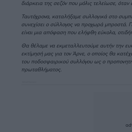
διάρκεια της σεζόν που μόλις τελείωσε, όταν
Ταυτόχρονα, καταλήξαμε συλλογικά στο συμπέ
συνεχίσει ο σύλλογος να προχωρά μπροστά. Γι
είναι μια απόφαση που ελήφθη εύκολα, οτιδή
Θα θέλαμε να εκμεταλλευτούμε αυτήν την ευ
εκτίμησή μας για τον Άρνε, ο οποίος θα κατέχ
του ποδοσφαιρικού συλλόγου ως ο προπονητής
πρωταθλήματος.