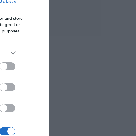
B’s List of
er and store
to grant or
ed purposes