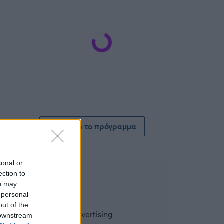
Δείτε όλο το πρόγραμμα
sonal or
ection to
ou may
 personal
out of the
 downstream