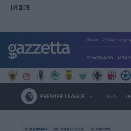
Παράκαμψη προς το κυρίως περιεχόμενο
Slogun:
ΧΑΛάλι τα χρήμ
ΠΟΔΟΣΦΑΙΡΟ
ΜΠΑΣ
Πολιτική
Νίκος Αθανασίου
GMotion F1
GALACTICOS BY INTER
Stoiximan Super Le
Stoiximan GBL
Novibet Volley Lea
Τένις
PODCASTS
ΣΠΛΙΤ
PREMIER LEAGUE
NEA
Π
Τεχνολογία
Ανδρέας Δημάτος
ΜΕΤΑΒΙΒΑΣΗ BY NOVIB
Conference League
Εθνική Μπάσκετ
Κύπελλο Γυναικών
Γυμναστική
Transfer Stories
gMotion
Γιώργος Κούβαρης
Serie A
EuroCup
Κωπηλασία
Όλες οι διοργανώσεις
STOI
Γιώργος Σακελλαρίου
ΠΟΔΟΣΦΑΙΡΟ
PREMIER LEAGUE
ΛΙΒΕΡΠΟΥΛ
Μουντιάλ 2026
Τάε κβον ντο