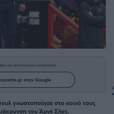
 PORTUGAL BETCLIC
Α' Εθνική Γυναικών
θρα στα αποτελέσματα αναζήτησης.
azzetta.gr στην Google
ουλ γνωστοποίησε στο κοινό τους
μάκρυνση του Άρνε Σλοτ.