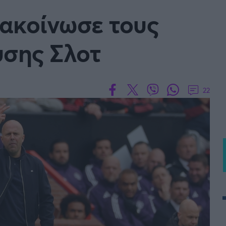
Μια Ιστο
ακοίνωσε τους
Μιχάλης Τσαμπάς
Δημήτρης Τσ
 A
Κύπελλο Ιταλίας
Άρση Βαρών
υσης Σλοτ
ESLIGA
LIGUE 1
λο Γερμανίας
Κύπελλο Ελλάδος
22
FOLLOW US
 NATIONS LEAGUE
COPA AMERICA
ική
Προκριματικά MUNDIAL 2
ή Φιλικά
Ποδόσφαιρο Γυναικών
EREDIVISIE