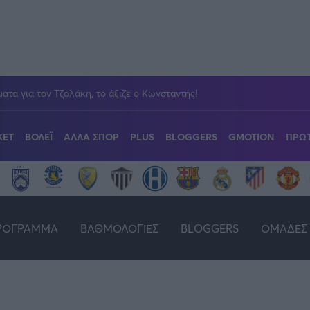
ατα για τον Τζολάκη, το άξιζε ο Κωνσταντής!
ΚΕΤ
ΒΟΛΕΪ
ΑΛΛΑ ΣΠΟΡ
PLUS
BLOGGERS
GMOTION
ΠΡΩΤ
WETTEN
ague
gue
Κοινωνία
Δημήτρης Βέργος
Οδηγός F1
GAZZ FLOOR BY NOVIBET
Super League 2
EuroLeague
Volley League Γυναικών
Χάντμπολ
Διεθνή
Βασίλης Βλαχ
GMotion WR
POLE POSIT
Champio
Champio
Pre Lea
Πόλο
GAZZETTA ACTS
GAZZET
Gazzetta For Her
Unique
ΡΟΓΡΑΜΜΑ
ΒΑΘΜΟΛΟΓΙΕΣ
BLOGGERS
ΟΜΑΔΕΣ
ET
Υγεία
Αντώνης Καλκαβούρας
Showbiz
Αντώνης Καρ
Κύπελλο Ελλάδας
Elite League
Champions League
Κολύμβηση
Premier
Α1 Γυνα
CEV Cu
Μπιτς Βό
Θέμα Ισότητας
Wyscout 
Για τον Αλέξανδρο
InStat An
Κώστας Νικολακόπουλος
Γιάννης Πάλλ
Mundobasket
Bundesliga
Ξιφασκία
Ligue 1
Basketak
Σκοποβο
#GiatonAlki
Συνεντεύ
XIMAN SUPER LEAGUE
SUPER LEAGUE 2
Γιάννης Σερέτης
Σταύρος Σουν
Η μητρότητα στον πάγκο
Μεγάλη 
Wyscout Analysis
Τζούντο
Ευρώπη
Πινγκ - 