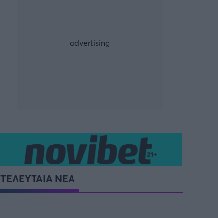
ρία από την Πόλη
ορμπατζόγλου
LA LIGA
SüPER LIG
CHAMPIONS LEAGUE
Μουντιάλ 2026
026
Προκριματικά EURO
EFL CUP
ΤΕΛΕΥΤΑΙΑ ΝΕΑ
CYPRUS LEAGUE BY
STOIXIMAN