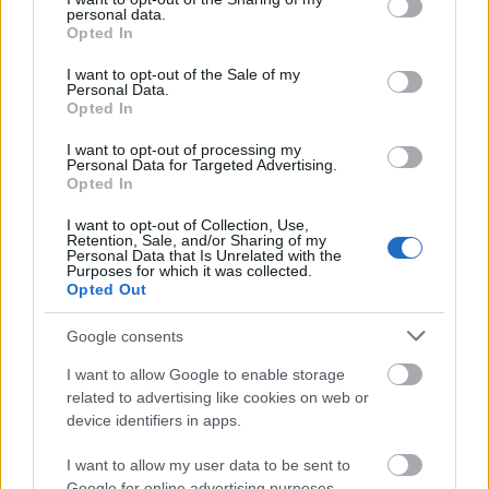
personal data.
grant or deny consent to Google and its third-party tags to
Opted In
use your data for below specified purposes in below Google
consent section.
I want to opt-out of the Sale of my
Personal Data.
Opted In
I want to opt-out of processing my
Personal Data for Targeted Advertising.
Opted In
I want to opt-out of Collection, Use,
Retention, Sale, and/or Sharing of my
Personal Data that Is Unrelated with the
Purposes for which it was collected.
Μάλιστα, δεν αποκλείει το κεμπάπ να σερβιριστεί
Opted Out
και στον... γάμο τους: «Είναι το αγαπημένο μου
φαγητό, γιατί όχι;»
Google consents
I want to allow Google to enable storage
related to advertising like cookies on web or
device identifiers in apps.
I want to allow my user data to be sent to
Google for online advertising purposes.