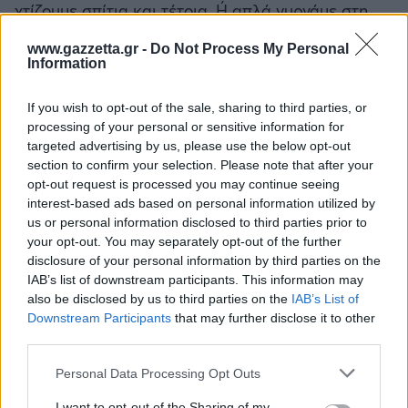
χτίζουμε σπίτια και τέτοια. Ή απλά γυρνάμε στη
Μπρίνε και παραγγέλνουμε κεμπάπ».
www.gazzetta.gr -
Do Not Process My Personal
Information
If you wish to opt-out of the sale, sharing to third parties, or
processing of your personal or sensitive information for
targeted advertising by us, please use the below opt-out
section to confirm your selection. Please note that after your
opt-out request is processed you may continue seeing
interest-based ads based on personal information utilized by
us or personal information disclosed to third parties prior to
your opt-out. You may separately opt-out of the further
disclosure of your personal information by third parties on the
IAB’s list of downstream participants. This information may
also be disclosed by us to third parties on the
IAB’s List of
Downstream Participants
that may further disclose it to other
third parties.
Please note that this website/app uses one or more Google
Personal Data Processing Opt Outs
services and may gather and store information including but
not limited to your visit or usage behaviour. You may click to
I want to opt-out of the Sharing of my