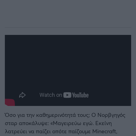
Όσο για την καθημερινότητά τους; Ο Νορβγηγός
σταρ αποκάλυψε: «Μαγειρεύω εγώ. Εκείνη
λατρεύει να παίζει οπότε παίζουμε Minecraft,