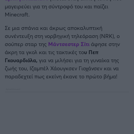
Καλαμάτα
μαγειρεύει για τη σύντροφό του και παίζει
Προκριματικά MUNDIAL 2026
Minecraft.
Ηρακλής
Σε μια σπάνια και άκρως αποκαλυπτική
Προκριματικά EURO
συνέντευξη στη νορβηγική τηλεόραση (NRK), ο
Μπαρτσελόνα
σούπερ σταρ της
CONFERENCE LEAGUE
Μάντσεστερ Σίτι
άφησε στην
άκρη τα γκολ και τις τακτικές το
υ Πεπ
Ρεάλ Μαδρίτης
Διεθνή Φιλικά
Γκουαρδιόλα,
για να μιλήσει για τη γυναίκα της
ζωής του, Ιζαμπέλ Χάουγκσεν Γιοχάνσεν και να
Ατλέτικο Μαδρίτης
Ποδόσφαιρο Γυναικών
παραδεχτεί πως εκείνη έκανε το πρώτο βήμα!
Μάντσεστερ Γιουνάιτεντ
EFL CUP
Μάντσεστερ Σίτι
COPA AFRICA
Λίβερπουλ
MLS
Τσέλσι