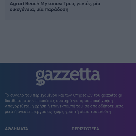
Agrari Beach Mykonos: Τρεις γενιές, μία
οικογένεια, μία παράδοση
Το σύνολο του περιεχομένου και των υπηρεσιών του gazzetta.gr
διατίθεται στους επισκέπτες αυστηρά για προσωπική χρήση.
Απαγορεύεται η χρήση ή επανεκπομπή του, σε οποιοδήποτε μέσο,
μετά ή άνευ επεξεργασίας, χωρίς γραπτή άδεια του εκδότη.
ΑΘΛΗΜΑΤΑ
ΠΕΡΙΣΣΟΤΕΡΑ