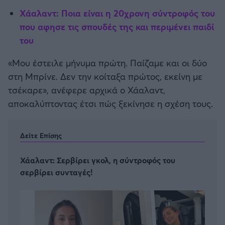
Χάαλαντ: Ποια είναι η 20χρονη σύντροφός του
που αφησε τις σπουδές της και περιμένει παιδί
του
«Μου έστειλε μήνυμα πρώτη. Παίζαμε και οι δύο
στη Μπρίνε. Δεν την κοίταξα πρώτος, εκείνη με
τσέκαρε», ανέφερε αρχικά ο Χάαλαντ,
αποκαλύπτοντας έτσι πώς ξεκίνησε η σχέση τους.
Δείτε Επίσης
Χάαλαντ: Σερβίρει γκολ, η σύντροφός του
σερβίρει συνταγές!