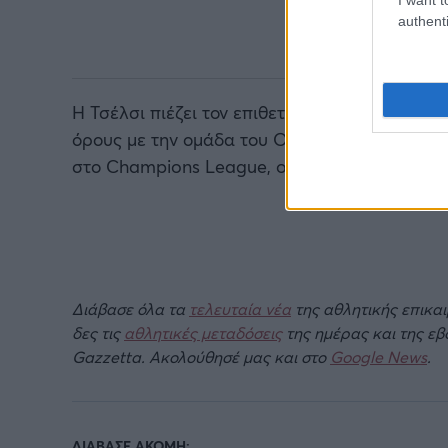
authenti
Η Τσέλσι πιέζει τον επιθετικό να αποδεχτεί 
όρους με την ομάδα του Ουνάι Έμερι, αλλά πα
στο Champions League, o Βέλγος προτιμά τη
Διάβασε όλα τα
τελευταία νέα
της αθλητικής επικα
δες τις
αθλητικές μεταδόσεις
της ημέρας και της ε
Gazzetta. Ακολούθησέ μας και στο
Google News
.
ΔΙΑΒΑΣΕ ΑΚΟΜΗ: