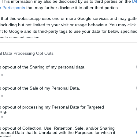
. This information may also be disclosed by us to third parties on the
IA
Participants
that may further disclose it to other third parties.
 that this website/app uses one or more Google services and may gath
including but not limited to your visit or usage behaviour. You may click 
 to Google and its third-party tags to use your data for below specifi
ogle consent section.
l Data Processing Opt Outs
o opt-out of the Sharing of my personal data.
 του, η εύρεση ενός... μνηστήρα που να μπορεί να
In
θεση. Αυτή την εβδομάδα η Τσέλσι είχε συνομιλίες
o opt-out of the Sale of my Personal Data.
της Serie A να φέρεται να προτιμά μια συμφωνία
In
μεταγραφή.
to opt-out of processing my Personal Data for Targeted
ing.
πανενωθεί με τον Αντόνιο Κόντε, υπό τον οποίο
In
λλά σύμφωνα με το ιταλικό δημοσίευμα Il
o opt-out of Collection, Use, Retention, Sale, and/or Sharing
συμφωνία»
με την
Άστον Βίλα
για τη μεταγραφή
ersonal Data that Is Unrelated with the Purposes for which it
lected.