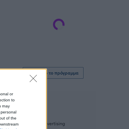
Δείτε όλο το πρόγραμμα
sonal or
ection to
ou may
 personal
out of the
 downstream