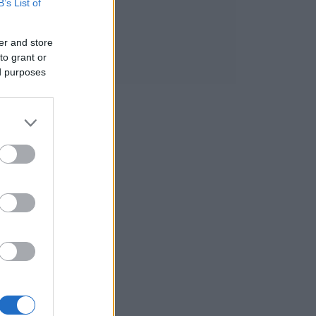
B’s List of
er and store
to grant or
ed purposes