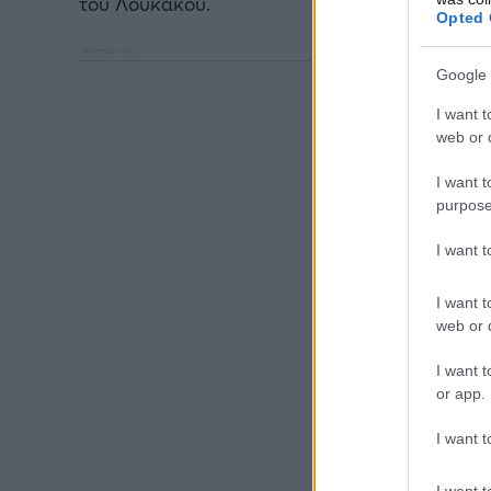
του Λουκάκου.
Opted 
Google 
I want t
web or d
I want t
purpose
I want 
I want t
web or d
I want t
or app.
I want t
I want t