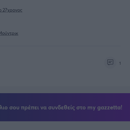
ο 27χρονος
 Μούντρικ
1
λιο σου πρέπει να συνδεθείς στο my gazzetta!