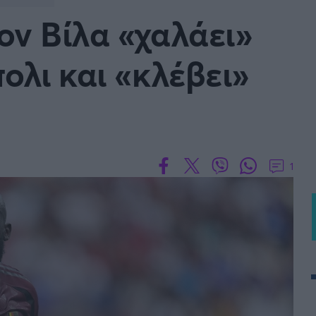
Μια Ιστο
ον Βίλα «χαλάει»
Μιχάλης Τσαμπάς
Δημήτρης Τσ
 A
Κύπελλο Ιταλίας
Άρση Βαρών
ολι και «κλέβει»
ESLIGA
LIGUE 1
λο Γερμανίας
Κύπελλο Ελλάδος
FOLLOW US
 NATIONS LEAGUE
COPA AMERICA
1
ική
Προκριματικά MUNDIAL 2
ή Φιλικά
Ποδόσφαιρο Γυναικών
EREDIVISIE