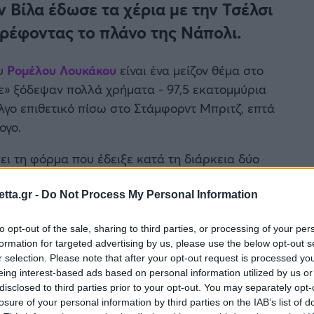
 Βίλα έδωσε τα χέρια με την Τσέλσι
ρέφοντας το πλάνο της Νάπολι.
ου
Ρομέλου Λουκάκου
είναι ένα μείζον θέμα στο
ε» ξόδεψαν πολλά χρήματα - 97,5 εκατομμύρια
έλγο επιθετικό πίσω στο Στάμφορντ Μπριτζ, επτά
ογο.
ι τη φόρμα που έδειξε κατά τη διάρκεια δύο
στρεψε στο Σαν Σίρο ως δανεικός. Το 2023/2024, ο
του της Μάντσεστερ Γιουνάιτεντ, Ζοζέ Μουρίνιο,
tta.gr -
Do Not Process My Personal Information
επιθυμεί να βρει μια μόνιμη λύση.
to opt-out of the sale, sharing to third parties, or processing of your per
formation for targeted advertising by us, please use the below opt-out s
r selection. Please note that after your opt-out request is processed y
eing interest-based ads based on personal information utilized by us or
disclosed to third parties prior to your opt-out. You may separately opt-
losure of your personal information by third parties on the IAB’s list of