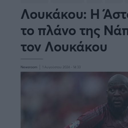
Λουκάκου: Η Άστ
Γιώργος Τσακίρης
FA CUP
SERIE
Πυγμαχία
το πλάνο της Νάπ
COPA DEL REY
BUND
τον Λουκάκου
PREMIER LEAGUE Ρωσίας
Κύπελ
EUROPA LEAGUE
UEFA
Newsroom
1 Αυγούστου 2024 - 14:33
EURO
Γ' Εθν
CONFERENCE LEAGUE
Διεθν
COPA AFRICA
MLS