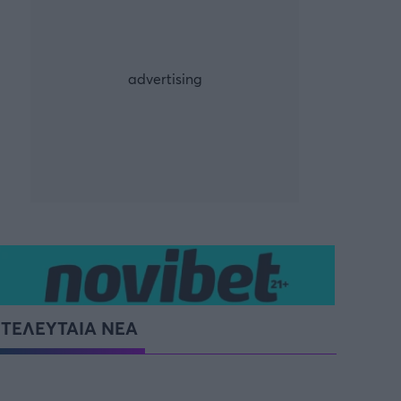
ρία από την Πόλη
ορμπατζόγλου
LA LIGA
SüPER LIG
CHAMPIONS LEAGUE
Μουντιάλ 2026
026
Προκριματικά EURO
EFL CUP
ΤΕΛΕΥΤΑΙΑ ΝΕΑ
CYPRUS LEAGUE BY
STOIXIMAN