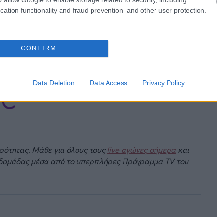
cation functionality and fraud prevention, and other user protection.
CONFIRM
τη μεταγραφή και να συζητήσει τους προσωπικούς
ρά το γεγονός ότι η Βίλα του χρόνου θα αγωνίζεται
 Νάπολι.
Data Deletion
Data Access
Privacy Policy
ιρότητας. Μάθε για όλους τους
live αγώνες σήμερα
και
βδομάδας μέσα από το υπερπλήρες Πρόγραμμα TV του