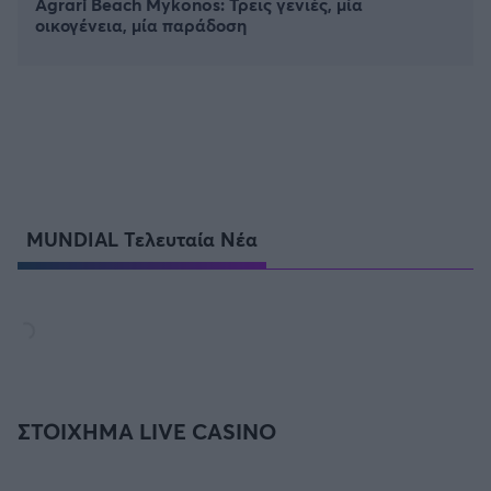
Agrari Beach Mykonos: Τρεις γενιές, μία
οικογένεια, μία παράδοση
MUNDIAL Τελευταία Νέα
ΣΤΟΙΧΗΜΑ LIVE CASINO