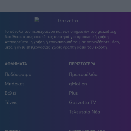
Το σύνολο του περιεχομένου και των υπηρεσιών του gazzetta.gr
διατίθεται στους επισκέπτες αυστηρά για προσωπική χρήση.
Απαγορεύεται η χρήση ή επανεκπομπή του, σε οποιοδήποτε μέσο,
μετά ή άνευ επεξεργασίας, χωρίς γραπτή άδεια του εκδότη.
ΑΘΛΗΜΑΤΑ
ΠΕΡΙΣΣΟΤΕΡΑ
Ποδόσφαιρο
Πρωτοσέλιδα
Μπάσκετ
gMotion
Βόλεϊ
Plus
Τέννις
Gazzetta TV
Τελευταία Νέα