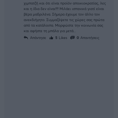
χιμπατζή και ότι είναι προϊόν αποικιοκρατίας, λες
και η ίδια δεν είναι!!!! Μιλάει ισπανικά γιατί είναι
βέρα μαδριλένα. Σήμερα έχουμε τον άλλο τον
ανεκδιήγητο. Συμμαζέψετε τις χώρες σας πρώτα
από τα κατάλοιπα. Μορφώστε την κοινωνία σας
και αφήστε τη μπάλα για μετά...
Απάντησε
5
Likes
0
Απαντήσεις