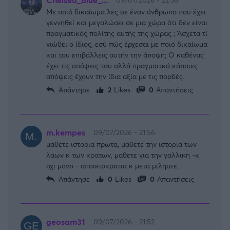
Με ποιό δικαίωμα λες σε έναν άνθρωπο που έχει
γεννηθεί και μεγαλώσει σε μια χώρα ότι δεν είναι
πραγματικός πολίτης αυτής της χώρας ; Άσχετα τί
νιώθει ο ίδιος, εσύ πώς έρχεσαι με ποιό δικαίωμα
και του επιβάλλεις αυτήν την άποψη; Ο καθένας
έχει τις απόψεις του αλλά πραγμαιτκά κάποιες
απόψεις έχουν την ίδια αξία με τις πορδές.
Απάντησε
2
Likes
0
Απαντήσεις
m.kempes
09/07/2026 - 21:56
μαθετε ιστορια πρωτα, μαθετε την ιστορια των
λαων κ των κρατων, μαθετε για την γαλλικη -κ
οχι μονο - αποικιοκρατια κ μετα μιληστε..
Απάντησε
0
Likes
0
Απαντήσεις
geosam31
09/07/2026 - 21:52