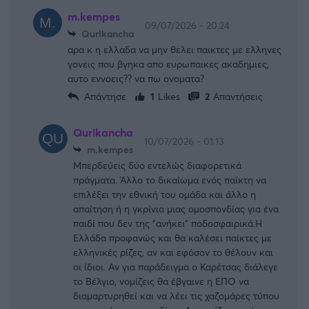
m.kempes
09/07/2026 - 20:24
Qurikancha
αρα κ η ελλαδα να μην θελει παικτες με ελληνες
γονεις που βγηκα απο ευρωπαικες ακαδημιες,
αυτο εννοεις?? να πω ονοματα?
Απάντησε
1
Likes
2
Απαντήσεις
Qurikancha
10/07/2026 - 01:13
m.kempes
Μπερδεύεις δύο εντελώς διαφορετικά
πράγματα. Άλλο το δικαίωμα ενός παίκτη να
επιλέξει την εθνική του ομάδα και άλλο η
απαίτηση ή η γκρίνια μιας ομοσπονδίας για ένα
παιδί που δεν της "ανήκει" ποδοσφαιρικά.Η
Ελλάδα προφανώς και θα καλέσει παίκτες με
ελληνικές ρίζες, αν και εφόσον το θέλουν και
οι ίδιοι. Αν για παράδειγμα ο Καρέτσας διάλεγε
το Βέλγιο, νομίζεις θα έβγαινε η ΕΠΟ να
διαμαρτυρηθεί και να λέει τις χαζομάρες τύπου