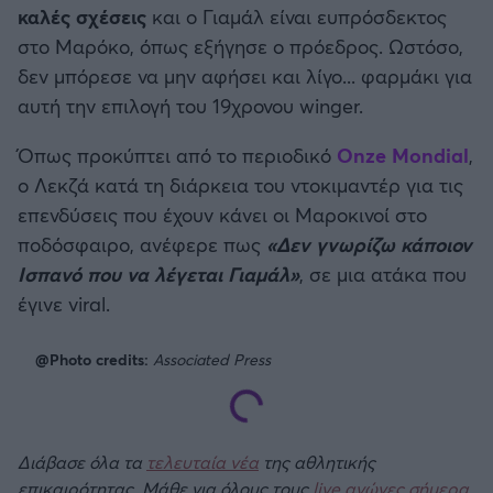
καλές σχέσεις
και ο Γιαμάλ είναι ευπρόσδεκτος
στο Μαρόκο, όπως εξήγησε ο πρόεδρος. Ωστόσο,
δεν μπόρεσε να μην αφήσει και λίγο... φαρμάκι για
αυτή την επιλογή του 19χρονου winger.
Όπως προκύπτει από το περιοδικό
Onze Mondial
,
ο Λεκζά κατά τη διάρκεια του ντοκιμαντέρ για τις
επενδύσεις που έχουν κάνει οι Μαροκινοί στο
ποδόσφαιρο, ανέφερε πως
«Δεν γνωρίζω κάποιον
Ισπανό που να λέγεται Γιαμάλ»
, σε μια ατάκα που
έγινε viral.
@Photo credits:
Associated Press
Διάβασε όλα τα
τελευταία νέα
της αθλητικής
επικαιρότητας. Μάθε για όλους τους
live αγώνες σήμερα