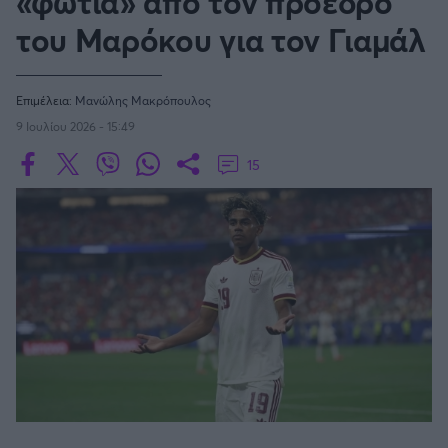
«φωτιά» από τον πρόεδρο
Οδηγός F1
CEV Cup
Τεχνολογία
Παναγιώτης Δαλαταριώφ
Κολύμβηση
ΑΘΛΗΤΙΚΕΣ ΜΕΤΑΔΟΣΕΙΣ
Bundesliga
EuroCup
του Μαρόκου για τον Γιαμάλ
GMotion WRC
SERIE A
Υγεία
Challenge Cup
Ανδρέας Δημάτος
Μπιτς Βόλεϊ
Ligue 1
Mundobasket
GMotion MotoGP
LIVE SCORE
Showbiz
Αντώνης Καλκαβούρας
Κύπελλο Ιταλίας
Ιστιοπλοΐα
Basketaki
Εθνική Ελλάδος
GWOMEN
Επιμέλεια:
Μανώλης Μακρόπουλος
Αντώνης Καρπετόπουλος
Eurobasket
Κωπηλασία
9 Ιουλίου 2026 - 15:49
Μουντιάλ 2026
Δημήτρης Κατσιώνης
LA LIGA
ΑΘΛΗΤΙΚΗ ΗΧΩ
Ξιφασκία
Wyscout Analysis
15
Γιώργος Κούβαρης
ΕΚΠΟΜΠΕΣ
Σκοποβολή
Ευρώπη
COPA DEL REY
Κώστας Νικολακόπουλος
GALACTICOS BY INTERWETTEN
Κόσμος
Πάλη
ΟΜΑΔΕΣ
Γιάννης Πάλλας
GAZZ FLOOR BY NOVIBET
BUNDESLIGA
Νίκος Παπαδογιάννης
Τάε κβον ντο
ΑΕΚ
PODCASTS
POLE POSITION BY ALLWYN
Γιώργος Σακελλαρίου
Τζούντο
ΣΠΛΙΤ
LIGUE 1
OLD SCHOOL
GAZZETTA ACTS
Γιάννης Σερέτης
Ολυμπιακός
Πινγκ - πονγκ
Transfer Stories
ΜΕΤΑΒΙΒΑΣΗ BY NOVIBET
Gazzetta For Her
Σταύρος Σουντουλίδης
GAZZETTA SPECIALS
gMotion
SüPER LIG
Μαχητικά Αθλήματα
Θέμα Ισότητας
Δημήτρης Τομαράς
ΠΑΟΚ
Unique
Πυγμαχία
Για τον Αλέξανδρο
Γιώργος Τσακίρης
Wyscout Analysis
PREMIER LEAGUE Ρωσίας
Άρση Βαρών
#GiatonAlki
Παναθηναϊκός
Μιχάλης Τσαμπάς
InStat Analysis