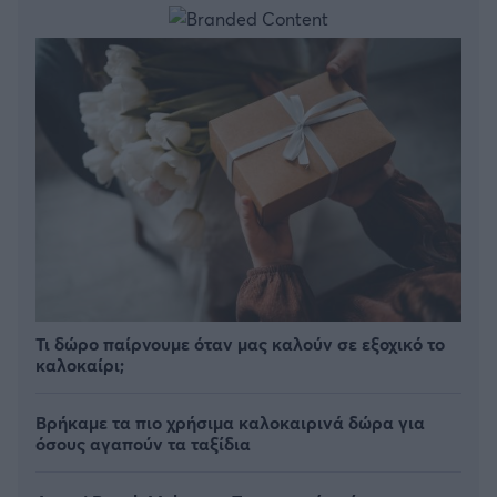
Τι δώρο παίρνουμε όταν μας καλούν σε εξοχικό το
καλοκαίρι;
Βρήκαμε τα πιο χρήσιμα καλοκαιρινά δώρα για
όσους αγαπούν τα ταξίδια