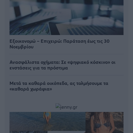
Εξοικονομώ – Επιχειρώ: Παράταση έως τις 30
Νοεμβρίου
Ανασφάλιστα οχήματα: Σε «ψηφιακό κόσκινο» οι
ενστάσεις για τα πρόστιμα
Μετά τα καθαρά οικόπεδα, ας τολμήσουμε τα
«καθαρά χωράφια»