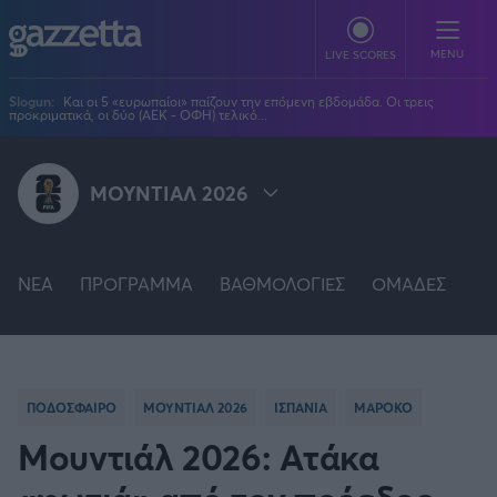
Παράκαμψη προς το κυρίως περιεχόμενο
MENU
LIVE SCORES
Slogun:
Και οι 5 «ευρωπαίοι» παίζουν την επόμενη εβδομάδα. Οι τρεις
προκριματικά, οι δύο (ΑΕΚ - ΟΦΗ) τελικό...
ΠΟΔΟΣΦΑΙΡΟ
ΜΟΥΝΤΙΑΛ 2026
Stoiximan Super League
ΜΠΑΣΚΕΤ
Super League 2
Stoiximan GBL
Όλες οι διοργανώσεις
ΒΟΛΕΪ
Champions League
NEA
EuroLeague
ΠΡΟΓΡΑΜΜΑ
ΒΑΘΜΟΛΟΓΙΕΣ
ΟΜΑΔΕΣ
Novibet Volley League
ΑΛΛΑ ΣΠΟΡ
STOIXIMAN SUPER LEAGUE
Europa League
Champions League
Volley League Γυναικών
Τένις
PLUS
Conference League
NBA
SUPER LEAGUE 2
Pre League
Χάντμπολ
Πολιτική
Κύπελλο Ελλάδας
Εθνική Μπάσκετ
BLOGGERS
Κύπελλο Ανδρών
ΠΟΔΟΣΦΑΙΡΟ
ΜΟΥΝΤΙΑΛ 2026
ΙΣΠΑΝΙΑ
ΜΑΡΟΚΟ
Πόλο
Κοινωνία
Premier League
PREMIER LEAGUE
Elite League
Νίκος Αθανασίου
GMOTION
Κύπελλο Γυναικών
Διεθνή
Μουντιάλ 2026: Ατάκα
Στίβος
La Liga
Δημήτρης Βέργος
Α1 Γυναικών
GMotion F1
Champions League
Viral
FA CUP
ΠΡΩΤΟΣΕΛΙΔΑ
Γυμναστική
Serie A
Βασίλης Βλαχόπουλος
Κύπελλο Ελλάδος