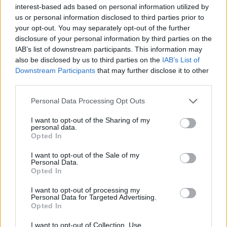
interest-based ads based on personal information utilized by
us or personal information disclosed to third parties prior to
your opt-out. You may separately opt-out of the further
disclosure of your personal information by third parties on the
IAB’s list of downstream participants. This information may
also be disclosed by us to third parties on the
IAB’s List of
Downstream Participants
that may further disclose it to other
third parties.
Please note that this website/app uses one or more Google
Personal Data Processing Opt Outs
services and may gather and store information including but
not limited to your visit or usage behaviour. You may click to
I want to opt-out of the Sharing of my
personal data.
grant or deny consent to Google and its third-party tags to
Opted In
use your data for below specified purposes in below Google
consent section.
I want to opt-out of the Sale of my
Personal Data.
Opted In
Πέρα από τη Λισαβόνα: 10 μαγευτικοί προορισμοί
της Πορτογαλίας
I want to opt-out of processing my
Personal Data for Targeted Advertising.
Opted In
Το καλά κρυμμένο μυστικό της Κρήτης: Το φαράγγι
των Αγίων και η μαγευτική παραλία στο Λιβυκό
I want to opt-out of Collection, Use,