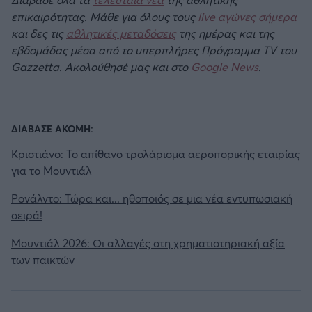
επικαιρότητας. Μάθε για όλους τους
live αγώνες σήμερα
και δες τις
αθλητικές μεταδόσεις
της ημέρας και της
εβδομάδας μέσα από το υπερπλήρες Πρόγραμμα TV του
Gazzetta. Ακολούθησέ μας και στο
Google News
.
ΔΙΑΒΑΣΕ ΑΚΟΜΗ:
Κριστιάνο: Το απίθανο τρολάρισμα αεροπορικής εταιρίας
για το Μουντιάλ
Ρονάλντο: Τώρα και... ηθοποιός σε μια νέα εντυπωσιακή
σειρά!
Μουντιάλ 2026: Οι αλλαγές στη χρηματιστηριακή αξία
των παικτών