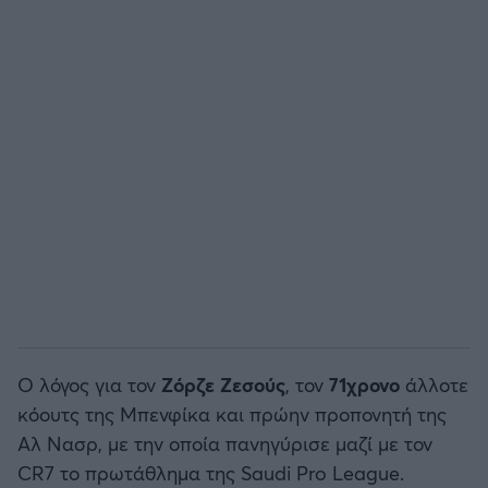
EREDIVISIE
Άρσεναλ
CYPRUS LEAGUE BY STOIXIMAN
Γιουβέντους
Παγκόσμιο Κύπελλο Συλλόγων 2025
Μίλαν
LIGA PORTUGAL BETCLIC
Ίντερ
Α' Εθνική Γυναικών
Μπάγερν Μονάχου
SUPER CUP Ελλάδας
Παρί Σεν Ζερμέν
Ο λόγος για τον
Ζόρζε Ζεσούς
, τον
71χρονο
άλλοτε
κόουτς της Μπενφίκα και πρώην προπονητή της
Αλ Νασρ, με την οποία πανηγύρισε μαζί με τον
CR7 το πρωτάθλημα της Saudi Pro League.