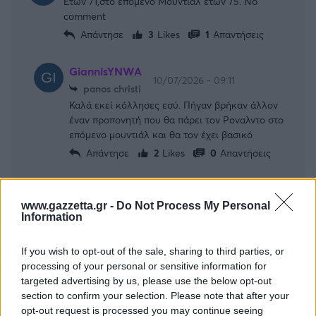
Ετών 71,στο επόμενο Μουντιάλ ετών 75. No
comment
Απάντησε
3
Likes
1
Απαντήσεις
GiannisYNWA
10/07/2026 - 09:11
panos christi
Καλά εκεί κόλλησες εσύ. Πήγαν βρήκαν άλλον
έναν προπονητή που θα πάρει τον Ροναλντο στο
επόμενο μουντιάλ και θα τον έχει βασικό
Απάντησε
2
Likes
0
Απαντήσεις
www.gazzetta.gr -
Do Not Process My Personal
«
1
»
Information
If you wish to opt-out of the sale, sharing to third parties, or
processing of your personal or sensitive information for
targeted advertising by us, please use the below opt-out
BEST OF
INTERNET
section to confirm your selection. Please note that after your
opt-out request is processed you may continue seeing