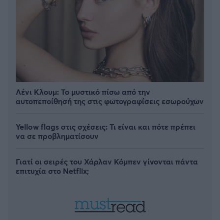
Λένι Κλουμ: Το μυστικό πίσω από την
αυτοπεποίθησή της στις φωτογραφίσεις εσωρούχων
Yellow flags στις σχέσεις: Τι είναι και πότε πρέπει
να σε προβληματίσουν
Γιατί οι σειρές του Χάρλαν Κόμπεν γίνονται πάντα
επιτυχία στο Netflix;