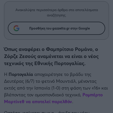
Η μητρότητα στον πάγκο
Δημήτρης Τσορμπατζόγλου
Κύπελλο Γερμανίας
Συνεντεύξεις
Άρης
Ανακαλύψτε περισσότερα άρθρα στα αποτελέσματα
Μεγάλη μου Αγάπη
αναζήτησης.
Κύπελλο Ελλάδος
Μια Ιστορία από την Πόλη
Λεβαδειακός
Προσθήκη του gazzetta.gr στην Google
CHAMPIONS LEAGUE
ΟΦΗ
EUROPA LEAGUE
Όπως αναφέρει ο Φαμπρίτσιο Ρομάνο, ο
Βόλος
Ζόρζε Ζεσούς αναμένεται να είναι ο νέος
UEFA NATIONS LEAGUE
Ατρόμητος Αθηνών
τεχνικός της Εθνικής Πορτογαλίας.
COPA AMERICA
Η
Πορτογαλία
αποχαιρέτησε το βράδυ της
Κηφισιά
Δευτέρας (6/7) το φετινό Μουντιάλ, μένοντας
Μουντιάλ 2026
εκτός από την Ισπανία (1-0) στη φάση των «16» και
Αστέρας Τρίπολης
βλέποντας τον ομοσπονδιακό τεχνικό,
Ρομπέρτο
EURO
Μαρτίνεθ να αποτελεί παρελθόν
.
Παναιτωλικός
Γ' Εθνική
Ωστόσο, φαίνεται πως η... άφιξη του νέου