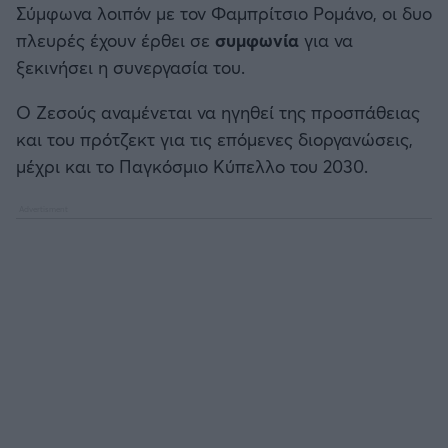
Σύμφωνα λοιπόν με τον Φαμπρίτσιο Ρομάνο, οι δυο
πλευρές έχουν έρθει σε
συμφωνία
για να
ξεκινήσει η συνεργασία του.
Ο Ζεσούς αναμένεται να ηγηθεί της προσπάθειας
και του πρότζεκτ για τις επόμενες διοργανώσεις,
μέχρι και το Παγκόσμιο Κύπελλο του 2030.