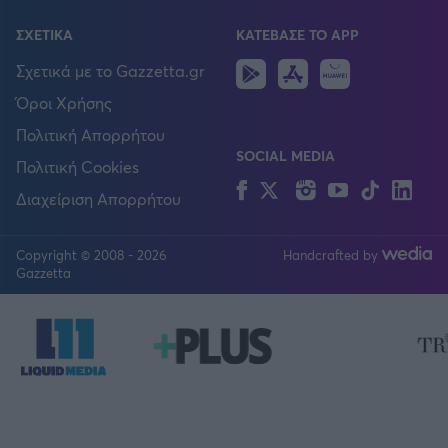
ΣΧΕΤΙΚΑ
ΚΑΤΕΒΑΣΕ ΤΟ APP
Android
IOS
Huawei
Σχετικά με το Gazzetta.gr
Όροι Χρήσης
Πολιτική Απορρήτου
SOCIAL MEDIA
Πολιτική Cookies
Facebook
Twitter
Instagram
YouTube
TikTok
Lin
Διαχείριση Απορρήτου
Copyright © 2008 - 2026
Handcrafted by
FOLLOW US
Gazzetta