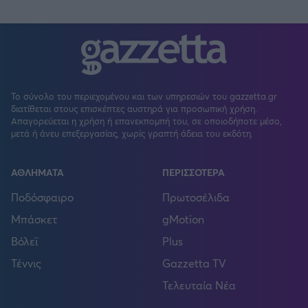
Το σύνολο του περιεχομένου και των υπηρεσιών του gazzetta.gr
διατίθεται στους επισκέπτες αυστηρά για προσωπική χρήση.
Απαγορεύεται η χρήση ή επανεκπομπή του, σε οποιοδήποτε μέσο,
μετά ή άνευ επεξεργασίας, χωρίς γραπτή άδεια του εκδότη.
ΑΘΛΗΜΑΤΑ
ΠΕΡΙΣΣΟΤΕΡΑ
Ποδόσφαιρο
Πρωτοσέλιδα
Μπάσκετ
gMotion
Βόλεϊ
Plus
Τέννις
Gazzetta TV
Τελευταία Νέα